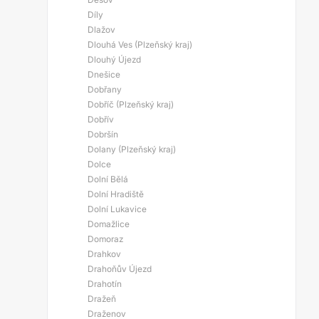
Díly
Dlažov
Dlouhá Ves (Plzeňský kraj)
Dlouhý Újezd
Dnešice
Dobřany
Dobříč (Plzeňský kraj)
Dobřív
Dobršín
Dolany (Plzeňský kraj)
Dolce
Dolní Bělá
Dolní Hradiště
Dolní Lukavice
Domažlice
Domoraz
Drahkov
Drahoňův Újezd
Drahotín
Dražeň
Draženov