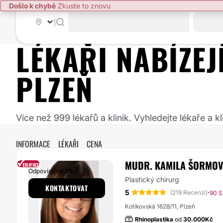
Došlo k chybě
Zkuste to znovu
|
LÉKAŘI NABÍZE
PLZEŇ
Více než 999 lékařů a klinik. Vyhledejte lékaře a
INFORMACE
LÉKAŘI
CENA
MUDR. KAMILA ŠORMO
Odpovídá do
1 h
Plastický chirurg
KONTAKTOVAT
5
·
(219 Recenzí)
90 S
Kotíkovská 1628/11, Plzeň
Rhinoplastika
od
30.000Kč