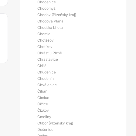
Chocenice
Chocomyšl
Chodov (Plzeňský kraj)
Chodová Planá
Chodská Lhota
Chomle
Chotěšov
Chotíkov
Chrást u Plzně
Chrastavice
Chříč
Chudenice
Chudenín
Chválenice
Číhaň
Čímice
Čižice
Čížkov
Čmeliny
Ctiboř (Plzeňský kraj)
Dešenice
Dešov