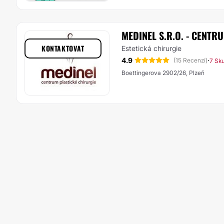
MEDINEL S.R.O. - CENTR
KONTAKTOVAT
Estetická chirurgie
4.9
·
(15 Recenzí)
7 Sk
Boettingerova 2902/26, Plzeň