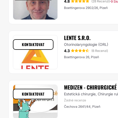
4.8
·
(28 Recenzí)
9 Sk
Boettingerova 2902/26, Plzeň
LENTE S.R.O.
KONTAKTOVAT
Otorinolaryngologie (ORL)
4.3
(6 Recenzí)
Boettingerova 26, Plzeň
MEDIZEN - CHIRURGICKÉ
KONTAKTOVAT
Estetická chirurgie, Chirurgie r
Žádné recenze
Čechova 2641/44, Plzeň