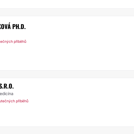
KOVÁ PH.D.
tečných příběhů
S.R.O.
medicína
utečných příběhů