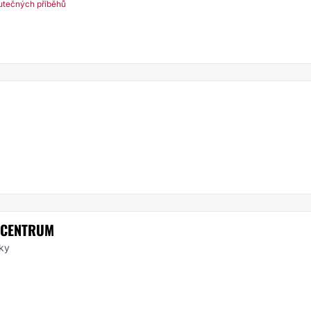
utečných příběhů
 CENTRUM
uky