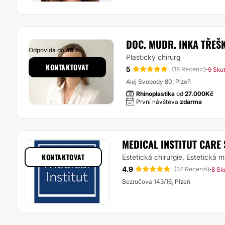
DOC. MUDR. INKA TŘEŠ
Odpovídá do
49 h
Plastický chirurg
KONTAKTOVAT
5
·
(18 Recenzí)
9 Sku
Alej Svobody 80, Plzeň
Rhinoplastika
od
27.000Kč
První návšteva
zdarma
MEDICAL INSTITUT CARE 
KONTAKTOVAT
Estetická chirurgie, Estetická 
4.9
·
(37 Recenzí)
8 Sk
Bezručova 143/16, Plzeň