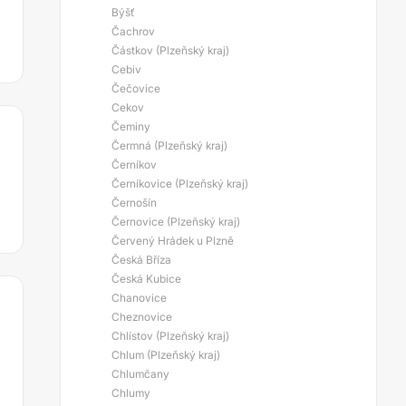
Býšť
Čachrov
Částkov (Plzeňský kraj)
Cebiv
Čečovice
Cekov
Čeminy
Čermná (Plzeňský kraj)
Černíkov
Černíkovice (Plzeňský kraj)
Černošín
Černovice (Plzeňský kraj)
Červený Hrádek u Plzně
Česká Bříza
Česká Kubice
Chanovice
Cheznovice
Chlístov (Plzeňský kraj)
Chlum (Plzeňský kraj)
Chlumčany
Chlumy