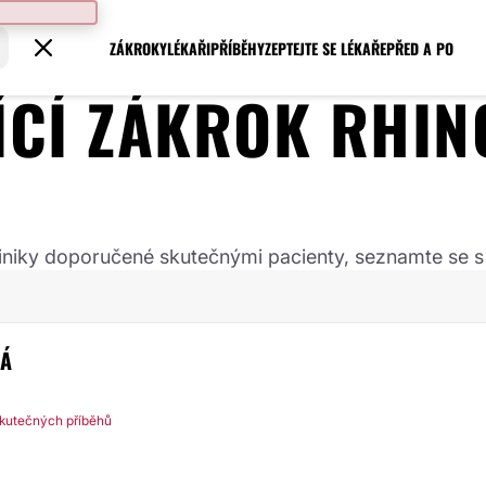
ZÁKROKY
LÉKAŘI
PŘÍBĚHY
ZEPTEJTE SE LÉKAŘE
PŘED A PO
JÍCÍ ZÁKROK
RHIN
 kliniky doporučené skutečnými pacienty, seznamte se s
VÁ
kutečných příběhů