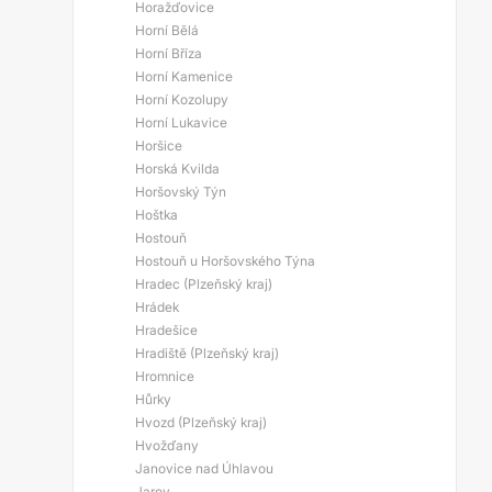
Horažďovice
Horní Bělá
Horní Bříza
Horní Kamenice
Horní Kozolupy
Horní Lukavice
Horšice
Horská Kvilda
Horšovský Týn
Hoštka
Hostouň
Hostouň u Horšovského Týna
Hradec (Plzeňský kraj)
Hrádek
Hradešice
Hradiště (Plzeňský kraj)
Hromnice
Hůrky
Hvozd (Plzeňský kraj)
Hvožďany
Janovice nad Úhlavou
Jarov