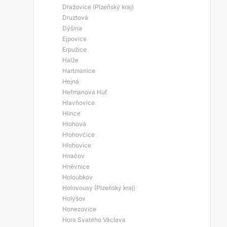
Dražovice (Plzeňský kraj)
Druztová
Dýšina
Ejpovice
Erpužice
Halže
Hartmanice
Hejná
Heřmanova Huť
Hlavňovice
Hlince
Hlohová
Hlohovčice
Hlohovice
Hnačov
Hněvnice
Holoubkov
Holovousy (Plzeňský kraj)
Holýšov
Honezovice
Hora Svatého Václava