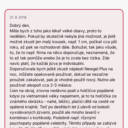
21. 9. 2018
Dobrý den,
Měla bych z toho jako lékař velké obavy, proto to
nedělám. Pokud by skutečně nebyla jiná možnost, je jistě
možné zkusit jen malý kousek, např. 1 cm, počkat cca půl
roku, až pak se rozhodovat dále. Bohužel, tak jako všude,
to, že to např. firma na něco doporučuje, neznamená, že
to až tak pomůže anebo že je to zcela bez rizika. Zde
navíc platí, že každá jizva je individuální.
Doporučovala bych ještě zkusit náplasti Newgel Plus na
noc, můžete opakovaně používat, dokud se nezačne
proužek zakalovat, pak je vhodné použít nový. Nutno ale
používat alespoň cca 2-3 měsíce.
(Jen na okraj, zrovna nedávno psali o holčičce popálené
kdysi za vietnamské války napalmem, je to ta holčička ze
známého obrázku - nahé, běžící, plačící dítě na cestě ve
spálené krajině. Teď po desítlách let jí ulevili od bolestí
vyvolávaných jizvami, použili ale mnoho laserů v
kombinaci s kortikoidy. Podobně např. různými
psychopaty popálené celebrity. Těmito případy se zabývá