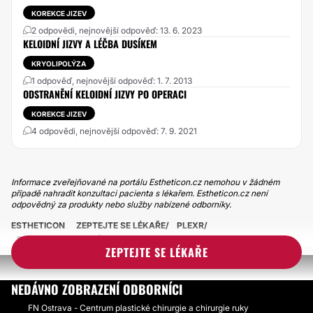
KOREKCE JIZEV
2 odpovědi, nejnovější odpověď: 13. 6. 2023
KELOIDNÍ JIZVY A LÉČBA DUSÍKEM
KRYOLIPOLÝZA
1 odpověď, nejnovější odpověď: 1. 7. 2013
ODSTRANĚNÍ KELOIDNÍ JIZVY PO OPERACI
KOREKCE JIZEV
4 odpovědi, nejnovější odpověď: 7. 9. 2021
Informace zveřejňované na portálu Estheticon.cz nemohou v žádném
případě nahradit konzultaci pacienta s lékařem. Estheticon.cz není
odpovědný za produkty nebo služby nabízené odborníky.
ESTHETICON
ZEPTEJTE SE LÉKAŘE
PLEXR
PLEXR NA KELOIDNÍ JIZVY?
ZEPTEJTE SE LÉKAŘE
NEDÁVNO ZOBRAZENÍ ODBORNÍCI
FN Ostrava - Centrum plastické chirurgie a chirurgie ruky