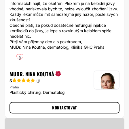
informacích najít, že ošetření Plexrem je na keloidní jizvy
vhodné, neriskovala bych to, nelze vyloučit zhoršení jizvy.
Každý lékař může mít samozřejmě jiný názor, podle svých
zkušeností.
Obecně platí, že pokud dosatečně nefungují injekce
kortikoidů do jizvy, je lépe s rozvinutým keloidem spíše
nedělat nic.
Přeji Vám příjemný den a s pozdravem,
MUDr. Nina Koutná, dermatolog, Klinika GHC Praha
0
MUDR. NINA KOUTNÁ
5
(
1
)
Praha
Plastický chirurg, Dermatolog
KONTAKTOVAT