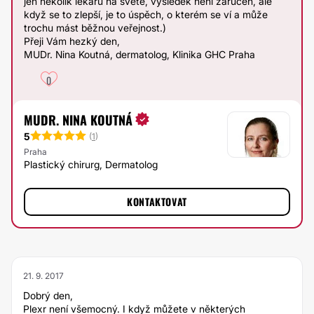
jen několik lékařů na světě, výsledek není zaručen, ale
když se to zlepší, je to úspěch, o kterém se ví a může
trochu mást běžnou veřejnost.)
Přeji Vám hezký den,
MUDr. Nina Koutná, dermatolog, Klinika GHC Praha
0
MUDR. NINA KOUTNÁ
5
(
1
)
Praha
Plastický chirurg, Dermatolog
KONTAKTOVAT
21. 9. 2017
Dobrý den,
Plexr není všemocný. I když můžete v některých