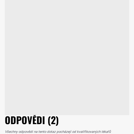
ODPOVĚDI (2)
Všechny odpovědi na tento dotaz pocházejí od kvalifikovaných lékařů