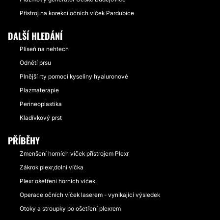
Přístroj na korekci očních víček Pardubice
DALŠÍ HLEDÁNÍ
Plíseň na nehtech
Odnětí prsu
Plnější rty pomocí kyseliny hyaluronové
Plazmaterapie
Perineoplastika
Kladívkový prst
PŘÍBĚHY
Zmenšení horních víček přístrojem Plexr
Zákrok plexr,dolní víčka
Plexr ošetření horních víček
Operace očních víček laserem - vynikající výsledek
Otoky a stroupky po ošetření plexrem