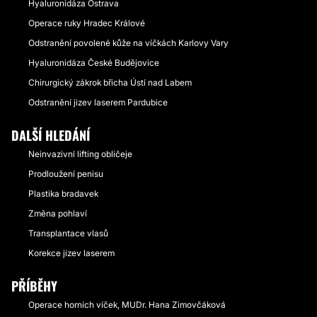
Hyaluronidáza Ostrava
Operace ruky Hradec Králové
Odstranění povolené kůže na víčkách Karlovy Vary
Hyaluronidáza České Budějovice
Chirurgický zákrok břicha Ústí nad Labem
Odstranění jizev laserem Pardubice
DALŠÍ HLEDÁNÍ
Neinvazivní lifting obličeje
Prodloužení penisu
Plastika bradavek
Změna pohlaví
Transplantace vlasů
Korekce jizev laserem
PŘÍBĚHY
Operace horních víček, MUDr. Hana Zimovčáková