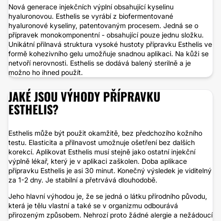
Nová generace injekčních výplní obsahující kyselinu
hyaluronovou. Esthelis se vyrábí z biofermentované
hyaluronové kyseliny, patentovaným procesem. Jedná se o
přípravek monokomponentní - obsahující pouze jednu složku.
Unikátní přilnavá struktura vysoké hustoty přípravku Esthelis ve
formě kohezivního gelu umožňuje snadnou aplikaci. Na kůži se
netvoří nerovnosti. Esthelis se dodává balený sterilně a je
možno ho ihned použít.
JAKÉ JSOU VÝHODY PŘÍPRAVKU
ESTHELIS?
Esthelis může být použit okamžitě, bez předchozího kožního
testu. Elasticita a přilnavost umožnuje ošetření bez dalších
korekcí. Aplikovat Esthelis musí stejně jako ostatní injekční
výplně lékař, který je v aplikaci zaškolen. Doba aplikace
přípravku Esthelis je asi 30 minut. Konečný výsledek je viditelný
za 1-2 dny. Je stabilní a přetrvává dlouhodobě.
Jeho hlavní výhodou je, že se jedná o látku přírodního původu,
která je tělu vlastní a také se v organizmu odbourává
přirozeným způsobem. Nehrozí proto žádné alergie a nežádoucí