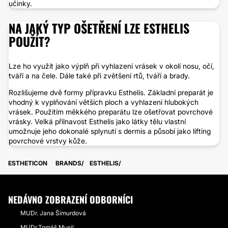
učinky.
NA JAKÝ TYP OŠETŘENÍ LZE ESTHELIS
POUŽÍT?
Lze ho využít jako výplň při vyhlazení vrásek v okolí nosu, očí,
tváří a na čele. Dále také při zvětšení rtů, tváří a brady.
Rozlišujeme dvě formy přípravku Esthelis. Základní preparát je
vhodný k vyplňování větších ploch a vyhlazení hlubokých
vrásek. Použitím měkkého preparátu lze ošetřovat povrchové
vrásky. Velká přilnavost Esthelis jako látky tělu vlastní
umožnuje jeho dokonalé splynutí s dermis a působí jako lifting
povrchové vrstvy kůže.
ESTHETICON
BRANDS
ESTHELIS
NEDÁVNO ZOBRAZENÍ ODBORNÍCI
MUDr. Jana Šimurdová
MUDr.Tomáš Musil