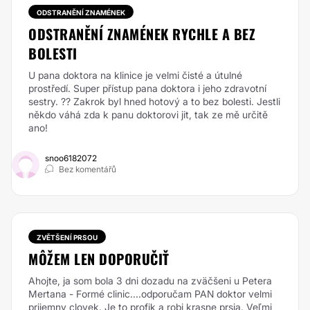
ODSTRANĚNÍ ZNAMÉNEK
ODSTRANĚNÍ ZNAMÉNEK RYCHLE A BEZ
BOLESTI
U pana doktora na klinice je velmi čisté a útulné
prostředí. Super přístup pana doktora i jeho zdravotní
sestry. ?? Zakrok byl hned hotový a to bez bolesti. Jestli
někdo váhá zda k panu doktorovi jit, tak ze mě určitě
ano!
snoo6182072
Bez komentářů
ZVĚTŠENÍ PRSOU
MÔŽEM LEN DOPORUČIŤ
Ahojte, ja som bola 3 dni dozadu na zväčšeni u Petera
Mertana - Formé clinic....odporučam PAN doktor velmi
prijemny clovek. Je to profik a robi krasne prsia. Veľmi