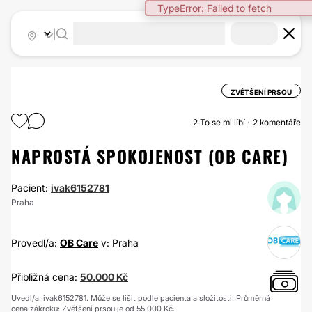
TypeError: Failed to fetch
|
ZVĚTŠENÍ PRSOU
2
To se mi líbí
2 komentáře
NAPROSTÁ SPOKOJENOST (OB CARE)
Pacient:
ivak6152781
Praha
Provedl/a:
OB Care
v: Praha
Přibližná cena:
50.000 Kč
Uvedl/a: ivak6152781. Může se lišit podle pacienta a složitosti. Průměrná
cena zákroku: Zvětšení prsou je od 55.000 Kč.