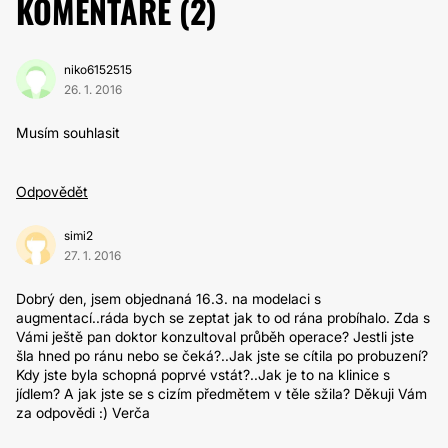
KOMENTÁŘE (
2
)
niko6152515
26. 1. 2016
Musím souhlasit
Odpovědět
simi2
27. 1. 2016
Dobrý den, jsem objednaná 16.3. na modelaci s
augmentací..ráda bych se zeptat jak to od rána probíhalo. Zda s
Vámi ještě pan doktor konzultoval průběh operace? Jestli jste
šla hned po ránu nebo se čeká?..Jak jste se cítila po probuzení?
Kdy jste byla schopná poprvé vstát?..Jak je to na klinice s
jídlem? A jak jste se s cizím předmětem v těle sžila? Děkuji Vám
za odpovědi :) Verča