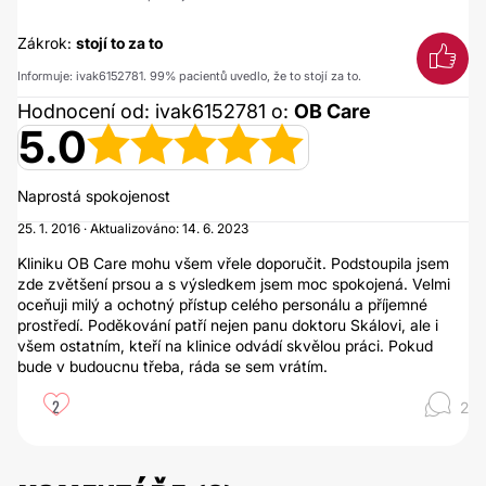
Zákrok:
stojí to za to
Informuje: ivak6152781. 99% pacientů uvedlo, že to stojí za to.
Hodnocení od: ivak6152781 o:
OB Care
5.0
Naprostá spokojenost
25. 1. 2016 · Aktualizováno: 14. 6. 2023
Kliniku OB Care mohu všem vřele doporučit. Podstoupila jsem
zde zvětšení prsou a s výsledkem jsem moc spokojená. Velmi
oceňuji milý a ochotný přístup celého personálu a příjemné
prostředí. Poděkování patří nejen panu doktoru Skálovi, ale i
všem ostatním, kteří na klinice odvádí skvělou práci. Pokud
bude v budoucnu třeba, ráda se sem vrátím.
2
2