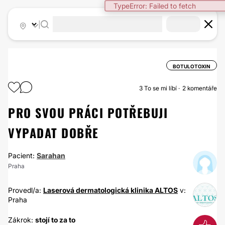
TypeError: Failed to fetch
|
BOTULOTOXIN
3
To se mi líbí
2 komentáře
PRO SVOU PRÁCI POTŘEBUJI
VYPADAT DOBŘE
Pacient:
Sarahan
Praha
Provedl/a:
Laserová dermatologická klinika ALTOS
v:
Praha
Zákrok:
stojí to za to