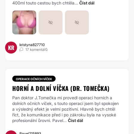
400ml touto cestou bych chtěla...
Číst dál
kristyna827710
KR
17 komentářů
OPERACE OČNÍCH VÍČEK
HORNÍ A DOLNÍ VÍČKA (DR. TOMEČKA)
Pan doktor J.Tomečka mi provedl operaci horních a
dolních očních víček, s touto operací jsem byl spokojen
a výsledný efekt je velmi pozitivní. Hlavně bych chtěl
říct, že komunikace před i po zákroku byla na vysoké
profesionální ůrovni. Pavel...
Číst dál
Pavel215893