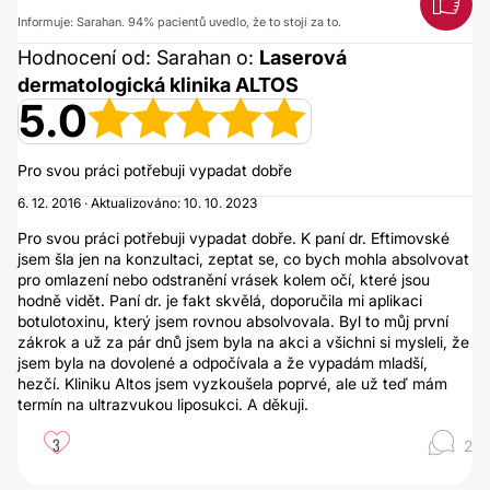
Informuje: Sarahan. 94% pacientů uvedlo, že to stojí za to.
Hodnocení od: Sarahan o:
Laserová
dermatologická klinika ALTOS
5.0
Pro svou práci potřebuji vypadat dobře
6. 12. 2016 · Aktualizováno: 10. 10. 2023
Pro svou práci potřebuji vypadat dobře. K paní dr. Eftimovské
jsem šla jen na konzultaci, zeptat se, co bych mohla absolvovat
pro omlazení nebo odstranění vrásek kolem očí, které jsou
hodně vidět. Paní dr. je fakt skvělá, doporučila mi aplikaci
botulotoxinu, který jsem rovnou absolvovala. Byl to můj první
zákrok a už za pár dnů jsem byla na akci a všichni si mysleli, že
jsem byla na dovolené a odpočívala a že vypadám mladší,
hezčí. Kliniku Altos jsem vyzkoušela poprvé, ale už teď mám
termín na ultrazvukou liposukci. A děkuji.
3
2