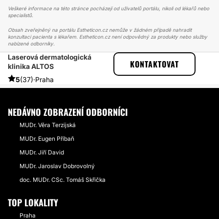
Veškeré informace na této stránce pocházejí od uživatelů portálu, nikoli od lékařů nebo
specialistů.
Obsah zveřejněný na portálu Estheticon.cz nemůže v žádném případě nahradit
konzultaci pacienta s lékařem. Estheticon.cz není odpovědný za produkty nebo služby
nabízené odborníky.
Laserová dermatologická
ESTHETICON
PŘÍBĚHY
KONTAKTOVAT
klinika ALTOS
PŘÍBĚHY TÝKAJÍCÍ SE ZÁKROKU BOTULOTOXIN
PRO SVOU PRÁCI POTŘEBUJI VYPADAT DOBŘE
5
(37)
·
Praha
NEDÁVNO ZOBRAZENÍ ODBORNÍCI
MUDr. Věra Terzijská
MUDr. Eugen Příbaň
MUDr. Jiří David
MUDr. Jaroslav Dobrovolný
doc. MUDr. CSc. Tomáš Skřička
TOP LOKALITY
Praha