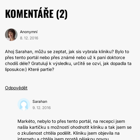
KOMENTÁŘE (
2
)
Anonymní
8. 12. 2016
Ahoj Sarahan, můžu se zeptat, jak sis vybrala kliniku? Bylo to
přes tento portál nebo přes známé nebo už k paní doktorce
chodíš déle? Gratuluji k výsledku, určitě se ozvi, jak dopadla ta
liposukce:) Které partie?
Odpovědět
Sarahan
9. 12. 2016
Markéto, nebylo to přes tento portál, na recepci jsem
našla kartičku s možností ohodnotit kliniku a tak jsem se
o zkušenost chtěla podělit. Kliniku jsem objevila na
internetu a chtěla jsem prostě nějakou novou,