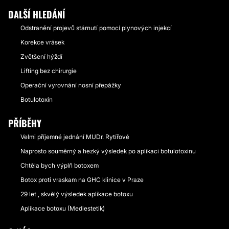
DALŠÍ HLEDÁNÍ
Odstranění projevů stárnutí pomocí plynových injekcí
Korekce vrásek
Zvětšení hýždí
Lifting bez chirurgie
Operační vyrovnání nosní přepážky
Botulotoxin
PŘÍBĚHY
Velmi příjemné jednání MUDr. Rytířové
Naprosto souměrný a hezký výsledek po aplikaci botulotoxinu
Chtěla bych výplň botoxem
Botox proti vraskam na GHC klinice v Praze
29 let , skvělý výsledek aplikace botoxu
Aplikace botoxu (Mediestetik)