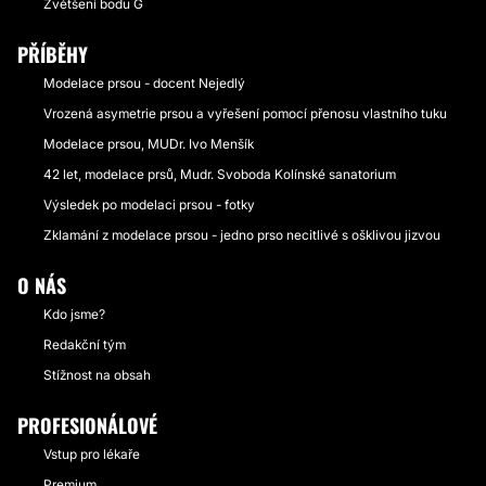
Zvětšení bodu G
PŘÍBĚHY
Modelace prsou - docent Nejedlý
Vrozená asymetrie prsou a vyřešení pomocí přenosu vlastního tuku
Modelace prsou, MUDr. Ivo Menšík
42 let, modelace prsů, Mudr. Svoboda Kolínské sanatorium
Výsledek po modelaci prsou - fotky
Zklamání z modelace prsou - jedno prso necitlivé s ošklivou jizvou
O NÁS
Kdo jsme?
Redakční tým
Stížnost na obsah
PROFESIONÁLOVÉ
Vstup pro lékaře
Premium