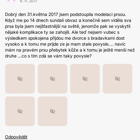
6. 11. 2017
Dobrý den 31.května 2017 jsem podstoupila modelaci prsou.
Když me po 14 dnech sundali obvaz a konečně sem viděla sva
prsa byla jsem nejšťastnější na světě, jenomže pak se vyskytli
nějaké komplikace ty se zahojili. Ale teď nejsem vubec s
výsledkem spokojena přijdou me dvorce s bradavkami dost
vysoko a k tomu me prijde ze je mam stale povysle.... navíc
mám na pravém prsu přebytek kůže a k tomu je ještě menší než
druhe ...co s tím zdá se vám taky povysle?
Odpovědět