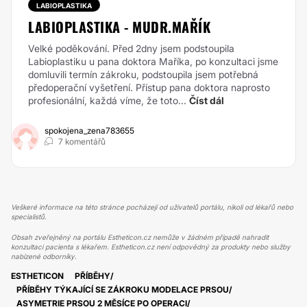
LABIOPLASTIKA
LABIOPLASTIKA - MUDR.MAŘÍK
Velké poděkování. Před 2dny jsem podstoupila
Labioplastiku u pana doktora Maříka, po konzultaci jsme
domluvili termín zákroku, podstoupila jsem potřebná
předoperační vyšetření. Přístup pana doktora naprosto
profesionální, každá víme, že toto...
Číst dál
spokojena_zena783655
7 komentářů
Veškeré informace na této stránce pocházejí od uživatelů portálu, nikoli od lékařů nebo
specialistů.
Obsah zveřejněný na portálu Estheticon.cz nemůže v žádném případě nahradit
konzultaci pacienta s lékařem. Estheticon.cz není odpovědný za produkty nebo služby
nabízené odborníky.
ESTHETICON
PŘÍBĚHY
PŘÍBĚHY TÝKAJÍCÍ SE ZÁKROKU MODELACE PRSOU
ASYMETRIE PRSOU 2 MĚSÍCE PO OPERACI