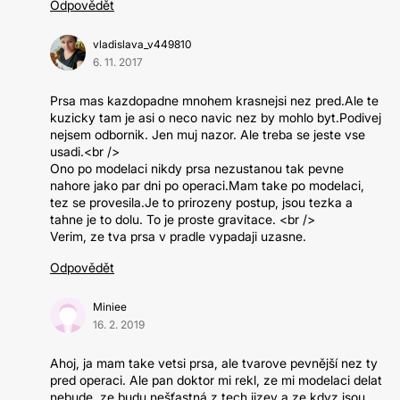
Odpovědět
vladislava_v449810
6. 11. 2017
Prsa mas kazdopadne mnohem krasnejsi nez pred.Ale te
kuzicky tam je asi o neco navic nez by mohlo byt.Podivej
nejsem odbornik. Jen muj nazor. Ale treba se jeste vse
usadi.<br />
Ono po modelaci nikdy prsa nezustanou tak pevne
nahore jako par dni po operaci.Mam take po modelaci,
tez se provesila.Je to prirozeny postup, jsou tezka a
tahne je to dolu. To je proste gravitace. <br />
Verim, ze tva prsa v pradle vypadaji uzasne.
Odpovědět
Miniee
16. 2. 2019
Ahoj, ja mam take vetsi prsa, ale tvarove pevnější nez ty
pred operaci. Ale pan doktor mi rekl, ze mi modelaci delat
nebude, ze budu nešťastná z tech jizev a ze kdyz jsou