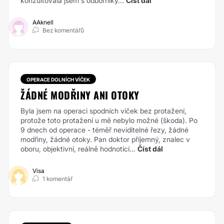
konzultovala jsem s odborníky...
Číst dál
AAknell
Bez komentářů
OPERACE DOLNÍCH VÍČEK
ŽÁDNÉ MODŘINY ANI OTOKY
Byla jsem na operaci spodních víček bez protažení,
protože toto protažení u mě nebylo možné (škoda). Po
9 dnech od operace - téměř neviditelné řezy, žádné
modřiny, žádné otoky. Pan doktor příjemný, znalec v
oboru, objektivní, reálně hodnotící...
Číst dál
Visa
1 komentář