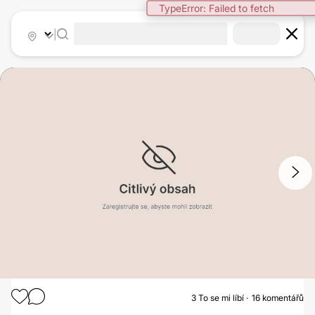
TypeError: Failed to fetch
|
1
/
7
3
To se mi líbí
16 komentářů
MODELACE PRSOU