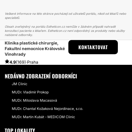
Veškeré informace na této stránce pocházejí od uživatelů portálu, nikoli od lékařů nebo
specialistů.
Obsah zveřejněný na portálu Estheticon.cz nemůže v žádném případě nahradit
konzultaci pacienta s lékařem. Estheticon.cz není odpovědný za produkty nebo služby
nabízené odborníky.
Klinika plastické chirurgie,
ESTHETICON
PŘÍBĚHY
KONTAKTOVAT
Fakultní nemocnice Královské
PŘÍBĚHY TÝKAJÍCÍ SE ZÁKROKU ZMENŠENÍ PRSOU
Vinohrady
RECENZE ZMENŠENÍ PRSOU MUDR. SCHWARZMANNOVÁ
4.9
(169)
·
Praha
NEDÁVNO ZOBRAZENÍ ODBORNÍCI
JM Clinic
MUDr. Vladimír Prokop
MUDr. Miloslava Macasová
MUDr. Chantal Kožaková Nejordinace, s.r.o.
MUDr. Martin Kubát - MEDICOM Clinic
TOP LOKALITY