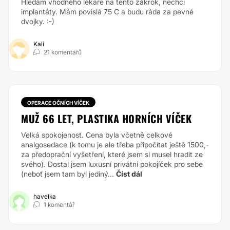
Hledám vhodného lékaře na tento zákrok, nechci
implantáty. Mám povislá 75 C a budu ráda za pevné
dvojky. :-)
Kali
21 komentářů
OPERACE OČNÍCH VÍČEK
MUŽ 66 LET, PLASTIKA HORNÍCH VÍČEK
Velká spokojenost. Cena byla včetně celkové
analgosedace (k tomu je ale třeba připočítat ještě 1500,-
za předoprační vyšetření, které jsem si musel hradit ze
svého). Dostal jsem luxusní privátní pokojíček pro sebe
(neboť jsem tam byl jediný...
Číst dál
havelka
1 komentář