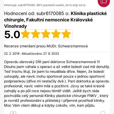
Informuje: subr6170085. 98% pacientů uvedlo, že to stojí za to.
Hodnocení od: subr6170085 o:
Klinika plastické
chirurgie, Fakultní nemocnice Královské
Vinohrady
5.0
Recenze zmenšení prsou MUDr. Schwarzmannová
22. 2. 2019 · Aktualizováno: 27. 9. 2023
Opravdu obrovský DÍK paní doktorce Schwarzmannové !!!
Dlouho jsem váhala s operací a až velké bolesti zad mě donutily.
Teď trochu lituji, že jsem to neudělala dříve. Nejen, že bolesti
ustoupily, ale navíc mohu sportovat pouze s jednou sportovní
podprsenkou (dříve mi nestačily dvě ). Paní doktorka je opravdu
profesionál, navíc velmi milá a pozitivní. Jizvy se také krásně
zahojily a po půl roce nejsou téměř vidět. Ještě bych ráda
pochválila celý personál Kliniky plastické chirurgie FNKV , který
je rovněž profesionální a přátelský i příjemné prostředí kliniky.
Moc Vám všem děkuji a kdyby cokoliv, vím, kam půjdu.