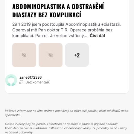
ABDOMINOPLASTIKA A ODSTRANĚNÍ
DIASTAZY BEZ KOMPLIKACÍ
29.1 2019 jsem podstoupila Abdominoplastiku +diastazii.
Operoval mě Pan doktor T R. Operace proběhla bez
komplikací. Pan dr. Je velice vstřícný,...
Číst dál
+2
zane6172336
Bez komentářů
Veškeré informace na této stránce pocházejí od uživatelů portálu, nikoli od lékařů nebo
specialistů.
Obsah zveřejněný na portálu Estheticon.cz nemůže v žádném případě nahradit
konzultaci pacienta s lékařem. Estheticon.cz není odpovědný za produkty nebo služby
nabízené odborníky.