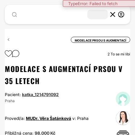
TypeError: Failed to fetch
MODELACE PRSOU S AUGMENTACÍ
2
To se mi líbí
MODELACE S AUGMENTACÍ PRSOU V
35 LETECH
Pacient:
katka_1214791092
Praha
Provedl/a:
MUDr. Věra Šatánková
v: Praha
Přibližná cena:
98.000 Kč