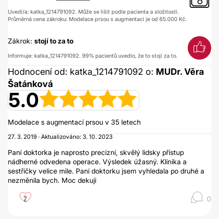
Uvedl/a: katka_1214791092. Může se lišit podle pacienta a složitosti.
Průměrná cena zákroku: Modelace prsou s augmentací je od 65.000 Kč.
Zákrok:
stojí to za to
Informuje: katka_1214791092. 99% pacientů uvedlo, že to stojí za to.
Hodnocení od: katka_1214791092 o:
MUDr. Věra
Šatánková
5.0
Modelace s augmentací prsou v 35 letech
27. 3. 2019 · Aktualizováno: 3. 10. 2023
Paní doktorka je naprosto precizní, skvělý lidsky přístup
nádherné odvedena operace. Výsledek úžasný. Klinika a
sestřičky velice mile. Paní doktorku jsem vyhledala po druhé a
nezměnila bych. Moc dekuji
2
0