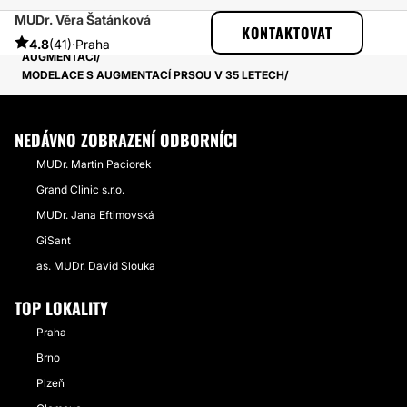
MUDr. Věra Šatánková
ESTHETICON
PŘÍBĚHY
KONTAKTOVAT
PŘÍBĚHY TÝKAJÍCÍ SE ZÁKROKU MODELACE PRSOU S
4.8
(41)
·
Praha
AUGMENTACÍ
MODELACE S AUGMENTACÍ PRSOU V 35 LETECH
NEDÁVNO ZOBRAZENÍ ODBORNÍCI
MUDr. Martin Paciorek
Grand Clinic s.r.o.
MUDr. Jana Eftimovská
GiSant
as. MUDr. David Slouka
TOP LOKALITY
Praha
Brno
Plzeň