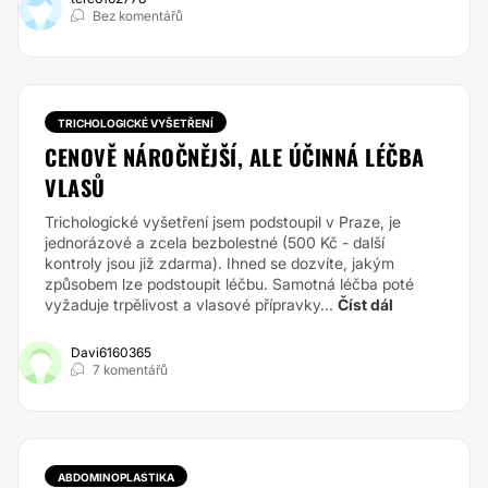
Bez komentářů
TRICHOLOGICKÉ VYŠETŘENÍ
CENOVĚ NÁROČNĚJŠÍ, ALE ÚČINNÁ LÉČBA
VLASŮ
Trichologické vyšetření jsem podstoupil v Praze, je
jednorázové a zcela bezbolestné (500 Kč - další
kontroly jsou již zdarma). Ihned se dozvíte, jakým
způsobem lze podstoupit léčbu. Samotná léčba poté
vyžaduje trpělivost a vlasové přípravky...
Číst dál
Davi6160365
7 komentářů
ABDOMINOPLASTIKA