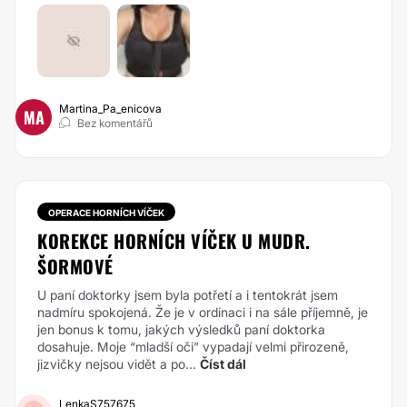
Martina_Pa_enicova
MA
Bez komentářů
OPERACE HORNÍCH VÍČEK
KOREKCE HORNÍCH VÍČEK U MUDR.
ŠORMOVÉ
U paní doktorky jsem byla potřetí a i tentokrát jsem
nadmíru spokojená. Že je v ordinaci i na sále příjemně, je
jen bonus k tomu, jakých výsledků paní doktorka
dosahuje. Moje “mladší oči” vypadají velmi přirozeně,
jizvičky nejsou vidět a po...
Číst dál
LenkaS757675