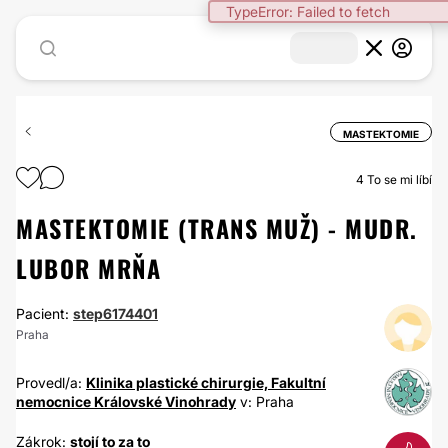
TypeError: Failed to fetch
MASTEKTOMIE
4
To se mi líbí
MASTEKTOMIE (TRANS MUŽ) - MUDR.
LUBOR MRŇA
Pacient:
step6174401
Praha
Provedl/a:
Klinika plastické chirurgie, Fakultní
nemocnice Královské Vinohrady
v: Praha
Zákrok:
stojí to za to