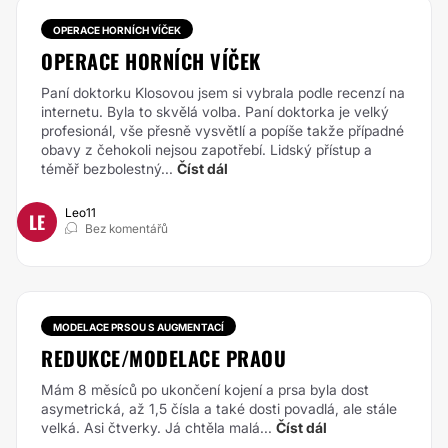
OPERACE HORNÍCH VÍČEK
OPERACE HORNÍCH VÍČEK
Paní doktorku Klosovou jsem si vybrala podle recenzí na
internetu. Byla to skvělá volba. Paní doktorka je velký
profesionál, vše přesně vysvětlí a popíše takže případné
obavy z čehokoli nejsou zapotřebí. Lidský přístup a
téměř bezbolestný...
Číst dál
Leo11
LE
Bez komentářů
MODELACE PRSOU S AUGMENTACÍ
REDUKCE/MODELACE PRAOU
Mám 8 měsíců po ukončení kojení a prsa byla dost
asymetrická, až 1,5 čísla a také dosti povadlá, ale stále
velká. Asi čtverky. Já chtěla malá...
Číst dál