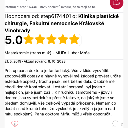
Informuje: step6174401. 96% pacientů uvedlo, že to stojí za to.
Hodnocení od: step6174401 o:
Klinika plastické
chirurgie, Fakultní nemocnice Královské
Vinohrady
5.0
Mastektomie (trans muž) - MUDr. Lubor Mrňa
21. 5. 2019 · Aktualizováno: 8. 10. 2023
Přístup pana doktora je fantastický. Vše v klidu vysvětlil,
zodpověděl dotazy a hlavně vyhověl mé žádosti provést určité
estetické aspekty trochu jinak, než běžně dělá. Osobně mě
chodil denně kontrolovat. I ostatní personál byl jeden z
nejlepších, jaké jsem zažil. K hrudníku samotnému - jizvy i
dvorce jsou symetrické a přesně takové, na jakých jsme se
předem domluvili, vše celkově vypadá přirozeně. Nemám co
dodat snad kromě toho, že výsledek je skvělý a já jsem nad
míru spokojený. Pana doktora Mrňu můžu vřele doporučit.
4
0