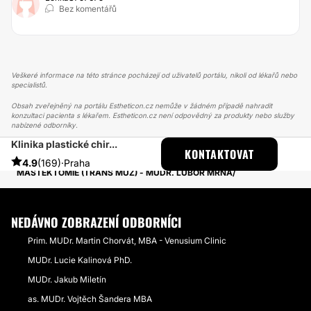
Bez komentářů
Veškeré informace na této stránce pocházejí od uživatelů portálu, nikoli od lékařů nebo
specialistů.
Obsah zveřejněný na portálu Estheticon.cz nemůže v žádném případě nahradit
konzultaci pacienta s lékařem. Estheticon.cz není odpovědný za produkty nebo služby
nabízené odborníky.
Klinika plastické chir...
ESTHETICON
PŘÍBĚHY
KONTAKTOVAT
PŘÍBĚHY TÝKAJÍCÍ SE ZÁKROKU MASTEKTOMIE
4.9
(169)
·
Praha
MASTEKTOMIE (TRANS MUŽ) - MUDR. LUBOR MRŇA
NEDÁVNO ZOBRAZENÍ ODBORNÍCI
Prim. MUDr. Martin Chorvát, MBA - Venusium Clinic
MUDr. Lucie Kalinová PhD.
MUDr. Jakub Miletín
as. MUDr. Vojtěch Šandera MBA