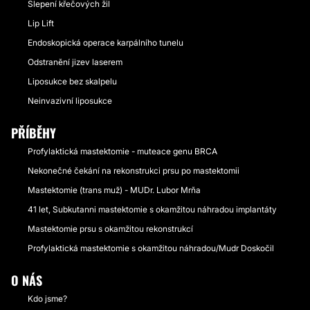
Slepení křečových žil
Lip Lift
Endoskopická operace karpálního tunelu
Odstranění jizev laserem
Liposukce bez skalpelu
Neinvazivní liposukce
PŘÍBĚHY
Profylaktická mastektomie - muteace genu BRCA
Nekonečné čekání na rekonstrukci prsu po mastektomii
Mastektomie (trans muž) - MUDr. Lubor Mrňa
41 let, Subkutanni mastektomie s okamžitou náhradou implantáty
Mastektomie prsu s okamžitou rekonstrukcí
Profylaktická mastektomie s okamžitou náhradou/Mudr Doskočil
O NÁS
Kdo jsme?