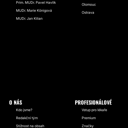
Prim. MUDr. Pavel Havlík
Olomouc
MUDr. Marie Königová
Ostrava
MUDr. Jan Kilian
O NÁS
PROFESIONÁLOVÉ
Kdo jsme?
Vstup pro lékaře
Redakční tým
Premium
Stížnost na obsah
Značky