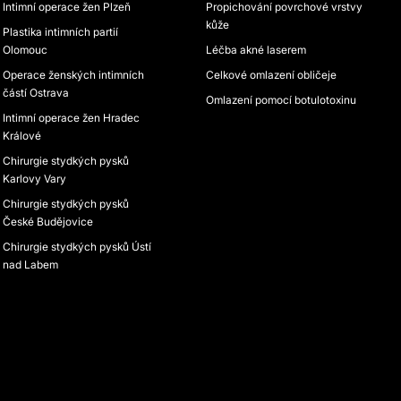
Intimní operace žen Plzeň
Propichování povrchové vrstvy
kůže
Plastika intimních partií
Olomouc
Léčba akné laserem
Operace ženských intimních
Celkové omlazení obličeje
částí Ostrava
Omlazení pomocí botulotoxinu
Intimní operace žen Hradec
Králové
Chirurgie stydkých pysků
Karlovy Vary
Chirurgie stydkých pysků
České Budějovice
Chirurgie stydkých pysků Ústí
nad Labem