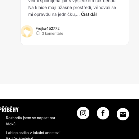
velmi spokojená jak s výsledkem tak cenou.
Na klnice mají úžasné prostředí, věnovali se
mi opravdu na jedničku,...
Číst dál
Frejka452772
3 komentáře
LEDEK DOKONALÝ
PŘÍBĚHY
Rozhodla jsem se napsat par
řádků...
Labioplastika v lokální anestezii
(MUDr. Vrbický)