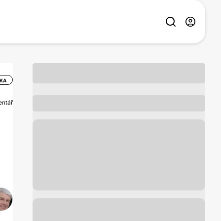
IKA
entář