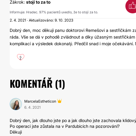
Zákrok:
stojí to za to
Informuje: Hradec. 97% pacientů uvedlo, že to stojí za to.
2. 4. 2021 · Aktualizováno: 9. 10. 2023
Dobrý den, moc děkuji panu doktorovi Remešovi a sestřičkám za 
ráda. Vše se dá v pohodě zvládnout a díky úžasným sestřičkám 
komplikací a výsledek dokonalý. Předčil snad i moje očekávání.
2
KOMENTÁŘ (
1
)
MarcelaEstheticon
6. 4. 2021
Dobrý den, jak dlouho jste po a jak dlouho jste zachovala klidov
Po operaci jste zůstala na v Pardubicích na pozorování?
Děkuji