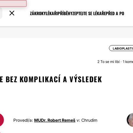
ZÁKROKY
LÉKAŘI
PŘÍBĚHY
ZEPTEJTE SE LÉKAŘE
PŘED A PO
LABIOPLAST
2
To se mi líbí
1 kom
E BEZ KOMPLIKACÍ A VÝSLEDEK
Provedl/a:
MUDr. Robert Remeš
v: Chrudim