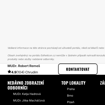
Veškeré informace na této stránce pocházejí od uživatelů portálu, nikoli od lékařů nebo s
Obsah zveřejněný na portálu Estheticon.cz nemůže v žádném případě nahradit konzulta
produkty nebo služby nabízené odborníky.
MUDr. Robert Remeš
ESTHETICON
PŘÍBĚHY
PŘÍBĚHY TÝKAJÍCÍ SE ZÁKROKU LABIOPL
KONTAKTOVAT
4.9
(104)
·
Chrudim
NEDÁVNO ZOBRAZENÍ
TOP LOKALITY
ZÁ
ODBORNÍCI
Praha
MUDr. Katja Hadrová
Brno
MUDr. Jitka Macháčová
Plzeň