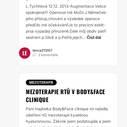
L.Tychtlová 12.12. 2013-Augmentace Velice
spokojená!!! Operoval mě MuDr.J.Němeček-
jeho přístup,chování a výsledek operace
předčilo mé očekávání!Je to precizní estét-
prsa vypadají přirozeně.Dále můj obdiv patří
sestrám p.Silvě a p.Petře,jejich...
Číst dál
lenca213107
LE
2 komentáře
MEZOTERAPIE
MEZOTERAPIE RTŮ V BODY&FACE
CLINIQUE
Paní majitelka Body&Face clinique mi nabídla
ošetření rtů mezoterapií kyselinou
hyaluronovou. Zákrok jsem podstoupila a jsem