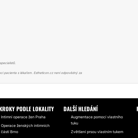
pecialistů.
ci pacienta s lékařem. Estheticon.cz není odpovědný za
ASTIKA
REKONVALESCENCE PO LABIOPLASTICE BEZ KOMPLIKACÍ A VÝS
KROKY PODLE LOKALITY
DALŠÍ HLEDÁNÍ
Intimní operace žen Praha
Augmentace pomocí vlastního
tuku
Operace ženských intimních
částí Brno
Zvětšení prsou vlastním tukem