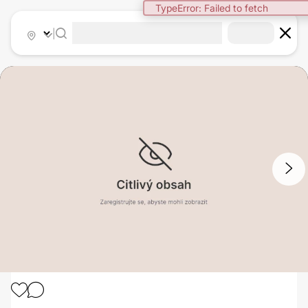
TypeError: Failed to fetch
|
1
/
4
LABIOPLASTIKA