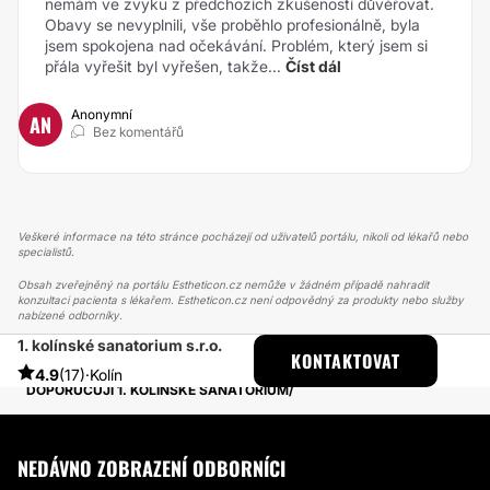
nemám ve zvyku z předchozích zkušeností důvěřovat.
Obavy se nevyplnili, vše proběhlo profesionálně, byla
jsem spokojena nad očekávání. Problém, který jsem si
přála vyřešit byl vyřešen, takže...
Číst dál
Anonymní
AN
Bez komentářů
Veškeré informace na této stránce pocházejí od uživatelů portálu, nikoli od lékařů nebo
specialistů.
Obsah zveřejněný na portálu Estheticon.cz nemůže v žádném případě nahradit
konzultaci pacienta s lékařem. Estheticon.cz není odpovědný za produkty nebo služby
nabízené odborníky.
1. kolínské sanatorium s.r.o.
ESTHETICON
PŘÍBĚHY
KONTAKTOVAT
PŘÍBĚHY TÝKAJÍCÍ SE ZÁKROKU LABIOPLASTIKA
4.9
(17)
·
Kolín
DOPORUČUJI 1. KOLÍNSKÉ SANATORIUM
NEDÁVNO ZOBRAZENÍ ODBORNÍCI