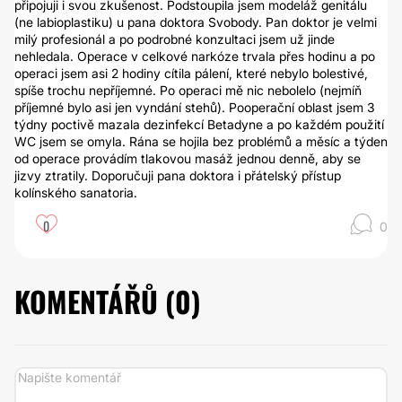
připojuji i svou zkušenost. Podstoupila jsem modeláž genitálu
(ne labioplastiku) u pana doktora Svobody. Pan doktor je velmi
milý profesionál a po podrobné konzultaci jsem už jinde
nehledala. Operace v celkové narkóze trvala přes hodinu a po
operaci jsem asi 2 hodiny cítila pálení, které nebylo bolestivé,
spíše trochu nepříjemné. Po operaci mě nic nebolelo (nejmíň
příjemné bylo asi jen vyndání stehů). Pooperační oblast jsem 3
týdny poctivě mazala dezinfekcí Betadyne a po každém použití
WC jsem se omyla. Rána se hojila bez problémů a měsíc a týden
od operace provádím tlakovou masáž jednou denně, aby se
jizvy ztratily. Doporučuji pana doktora i přátelský přístup
kolínského sanatoria.
0
0
KOMENTÁŘŮ (
0
)