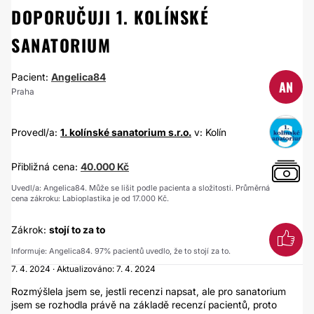
DOPORUČUJI 1. KOLÍNSKÉ
SANATORIUM
Pacient:
Angelica84
AN
Praha
Provedl/a:
1. kolínské sanatorium s.r.o.
v: Kolín
Přibližná cena:
40.000 Kč
Uvedl/a: Angelica84. Může se lišit podle pacienta a složitosti. Průměrná
cena zákroku: Labioplastika je od 17.000 Kč.
Zákrok:
stojí to za to
Informuje: Angelica84. 97% pacientů uvedlo, že to stojí za to.
7. 4. 2024 · Aktualizováno: 7. 4. 2024
Rozmýšlela jsem se, jestli recenzi napsat, ale pro sanatorium
jsem se rozhodla právě na základě recenzí pacientů, proto