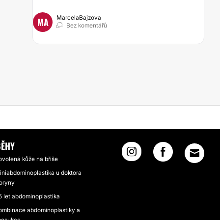
MarcelaBajzova
MA
Bez komentářů
BĚHY
ovolená kůže na břiše
iniabdominoplastika u doktora
oryny
5 let abdominoplastika
ombinace abdominoplastiky a
iposukce