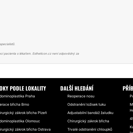
pecialistů.
ci pacienta s lékařem. Estheticon.cz není odpovědný za
NOPLASTIKA
ALENA JIRÁSKOVÁ
OKY PODLE LOKALITY
DALŠÍ HLEDÁNÍ
PŘÍ
dominoplastika Praha
Reoperace nosu
P
erace břicha Brno
Odstranění ložisek tuku
M
H
rurgický zákrok břicha Plzeň
Adjustabilní bandáž žaludku
4
dominoplastika Olomouc
Chirurgický zákrok břicha
K
irurgický zákrok břicha Ostrava
Trvalé odstranění chloupků
l