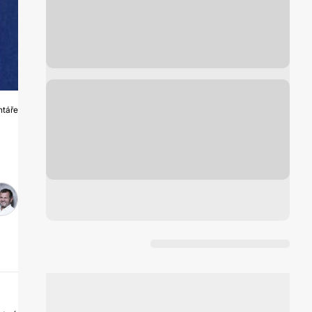
ntáře
A