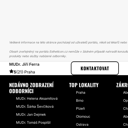
Veškeré informace na této stránce pocházejí od uživatelů portálu, nikoli od lékařů nebo s
Obsah zveřejněný na portálu Estheticon.cz nemůže v žádném případě nahradit konzulta
produkty nebo služby nabízené odborníky.
MUDr. Jiří Ferra
ESTHETICON
PŘÍBĚHY
PŘÍBĚHY TÝKAJÍCÍ SE ZÁKROKU ABDOMI
KONTAKTOVAT
5
(21)
·
Praha
NEDÁVNO ZOBRAZENÍ
TOP LOKALITY
ZÁKR
ODBORNÍCI
Praha
Ab
MUDr. Helena Aksamítová
Brno
Op
MUDr. Šárka Ševčíková
Plzeň
Chi
MUDr. Jan Dejmek
Olomouc
Ab
MUDr. Tomáš Pospíšil
Ostrava
Ch