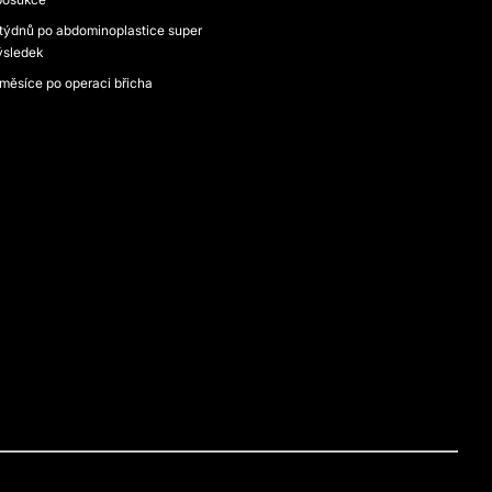
 týdnů po abdominoplastice super
ýsledek
 měsíce po operaci břicha