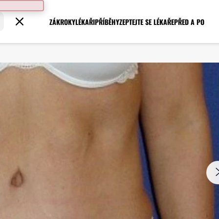
ZÁKROKY
LÉKAŘI
PŘÍBĚHY
ZEPTEJTE SE LÉKAŘE
PŘED A PO