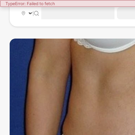
TypeError: Failed to fetch
|