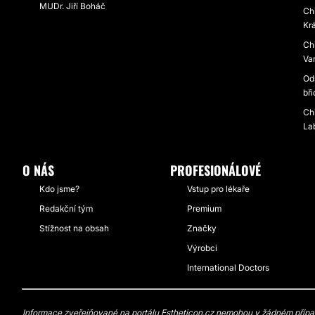
MUDr. Jiří Boháč
Ch
Kr
Chi
Va
Od
bř
Chi
La
O NÁS
PROFESIONÁLOVÉ
Kdo jsme?
Vstup pro lékaře
Redakční tým
Premium
Stížnost na obsah
Značky
Výrobci
International Doctors
Informace zveřejňované na portálu Estheticon.cz nemohou v žádném případě