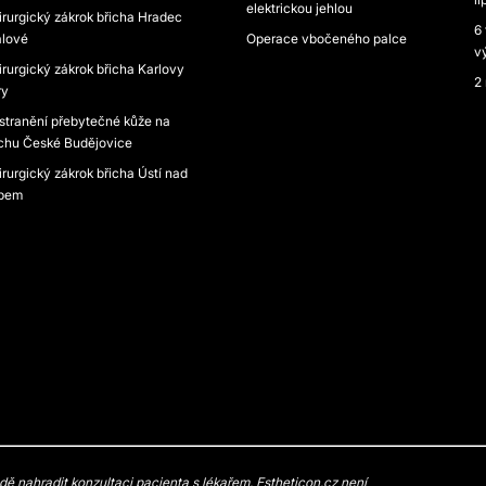
elektrickou jehlou
irurgický zákrok břicha Hradec
6
álové
Operace vbočeného palce
v
rurgický zákrok břicha Karlovy
2
ry
stranění přebytečné kůže na
ichu České Budějovice
rurgický zákrok břicha Ústí nad
bem
 nahradit konzultaci pacienta s lékařem. Estheticon.cz není