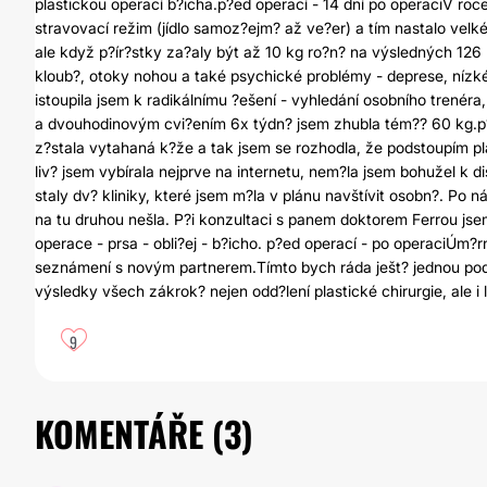
plastickou operací b?icha.p?ed operací - 14 dní po operaciV ro
stravovací režim (jídlo samoz?ejm? až ve?er) a tím nastalo ve
ale když p?ír?stky za?aly být až 10 kg ro?n? na výsledných 126 
kloub?, otoky nohou a také psychické problémy - deprese, nízké
istoupila jsem k radikálnímu ?ešení - vyhledání osobního trenér
a dvouhodinovým cvi?ením 6x týdn? jsem zhubla tém?? 60 kg.p?
z?stala vytahaná k?že a tak jsem se rozhodla, že podstoupím pla
liv? jsem vybírala nejprve na internetu, nem?la jsem bohužel k
staly dv? kliniky, které jsem m?la v plánu navštívit osobn?. Po n
na tu druhou nešla. P?i konzultaci s panem doktorem Ferrou jse
operace - prsa - obli?ej - b?icho. p?ed operací - po operaciÚ
seznámení s novým partnerem.Tímto bych ráda ješt? jednou pod
výsledky všech zákrok? nejen odd?lení plastické chirurgie, ale i
9
KOMENTÁŘE (
3
)