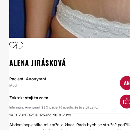
1
/
6
ALENA JIRÁSKOVÁ
Pacient:
Anonymní
AN
Most
Zákrok:
stojí to za to
Informuje: Anonymní. 98% pacientů uvedlo, že to stojí za to.
14. 3. 2011 · Aktualizováno: 28. 9. 2023
Abdominoplastika mi zm?nila život. Ráda bych se stru?n? pod?li