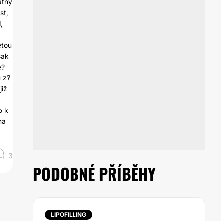
atný
st,
,
etou
šak
e?
u z?
již
o k
na
3
PODOBNÉ PŘÍBĚHY
LIPOFILLING