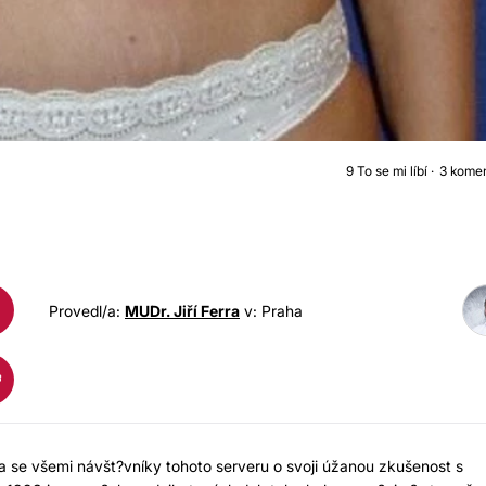
9
To se mi líbí
3 kome
ABDOMINOPLASTIK
Provedl/a:
MUDr. Jiří Ferra
v: Praha
la se všemi návšt?vníky tohoto serveru o svoji úžanou zkušenost s