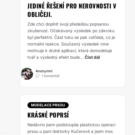
JEDINÉ ŘEŠENÍ PRO NEROVNOSTI V
OBLIČEJI.
Zde chci doplnit svoji předešlou popsanou
zkušenost. Očekávaný výsledek po zákroku
byl perfektní. Část tuku se pak vstřebá, co je
normální reakce. Současný výsledek mne
motivuje k druhé aplikaci, která domodeluje
tvář a výsledný efekt bude...
Číst dál
Anonymní
1 komentář
MODELACE PRSOU
KRÁSNÉ POPRSÍ
Nedávno jsem podstoupila plastickou operaci
prsou u paní doktorky Kučerové a jsem moc