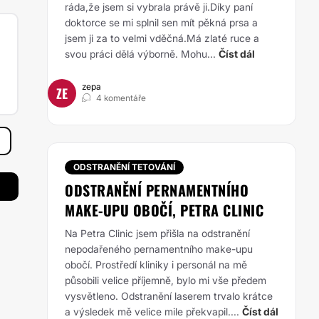
ráda,že jsem si vybrala právě ji.Díky paní
doktorce se mi splnil sen mít pěkná prsa a
jsem ji za to velmi vděčná.Má zlaté ruce a
svou práci dělá výborně. Mohu...
Číst dál
zepa
ZE
4 komentáře
ODSTRANĚNÍ TETOVÁNÍ
ODSTRANĚNÍ PERNAMENTNÍHO
MAKE-UPU OBOČÍ, PETRA CLINIC
Na Petra Clinic jsem přišla na odstranění
nepodařeného pernamentního make-upu
obočí. Prostředí kliniky i personál na mě
působili velice příjemně, bylo mi vše předem
vysvětleno. Odstranění laserem trvalo krátce
a výsledek mě velice mile překvapil....
Číst dál