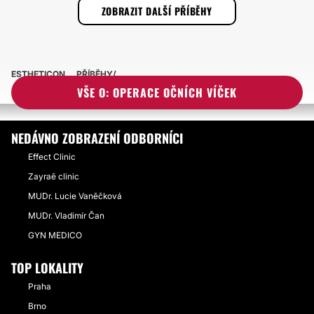
ZOBRAZIT DALŠÍ PŘÍBĚHY
ESTHETICON
PŘÍBĚHY
PŘÍBĚHY TÝKAJÍCÍ SE ZÁKROKU OPERACE OČNÍCH VÍČEK
VŠE O: OPERACE OČNÍCH VÍČEK
NEDÁVNO ZOBRAZENÍ ODBORNÍCI
Effect Clinic
Zayraē clinic
MUDr. Lucie Vaněčková
MUDr. Vladimír Čan
GYN MEDICO
TOP LOKALITY
Praha
Brno