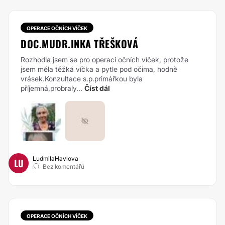
OPERACE OČNÍCH VÍČEK
DOC.MUDR.INKA TŘEŠKOVÁ
Rozhodla jsem se pro operaci očních víček, protože
jsem měla těžká víčka a pytle pod očima, hodně
vrásek.Konzultace s.p.primářkou byla
příjemná,probraly...
Číst dál
LudmilaHavlova
LU
Bez komentářů
OPERACE OČNÍCH VÍČEK