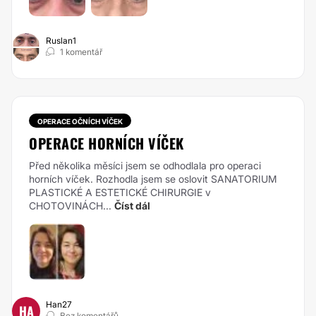
Ruslan1
1 komentář
OPERACE OČNÍCH VÍČEK
OPERACE HORNÍCH VÍČEK
Před několika měsíci jsem se odhodlala pro operaci
horních víček. Rozhodla jsem se oslovit SANATORIUM
PLASTICKÉ A ESTETICKÉ CHIRURGIE v
CHOTOVINÁCH...
Číst dál
Han27
HA
Bez komentářů