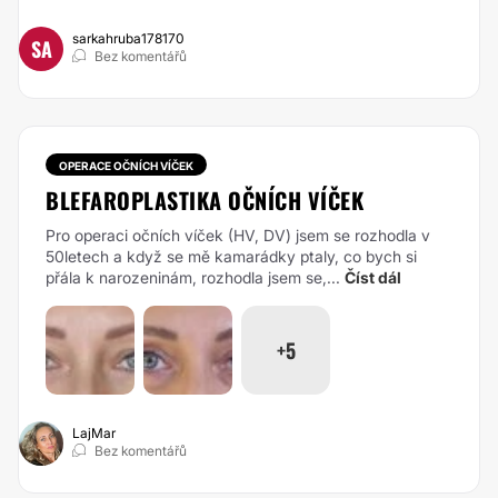
sarkahruba178170
SA
Bez komentářů
OPERACE OČNÍCH VÍČEK
BLEFAROPLASTIKA OČNÍCH VÍČEK
Pro operaci očních víček (HV, DV) jsem se rozhodla v
50letech a když se mě kamarádky ptaly, co bych si
přála k narozeninám, rozhodla jsem se,...
Číst dál
+5
LajMar
Bez komentářů