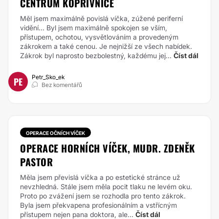
CENTRUM KOPŘIVNICE
Měl jsem maximálně povislá víčka, zúžené periferní
vidění... Byl jsem maximálně spokojen se vším,
přístupem, ochotou, vysvětlováním a provedeným
zákrokem a také cenou. Je nejnižší ze všech nabídek.
Zákrok byl naprosto bezbolestný, každému jej...
Číst dál
Petr_Sko_ek
PE
Bez komentářů
OPERACE OČNÍCH VÍČEK
OPERACE HORNÍCH VÍČEK, MUDR. ZDENĚK
PASTOR
Měla jsem převislá víčka a po estetické stránce už
nevzhledná. Stále jsem měla pocit tlaku
ne levém oku.
Proto po zvážení jsem se rozhodla pro tento zákrok.
Byla jsem překvapena
profesionálním a vstřícným
přístupem nejen pana doktora, ale...
Číst dál