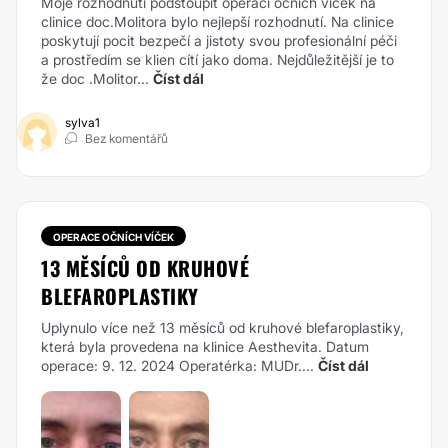
Moje rozhodnutí podstoupit operaci očních víček na
clinice doc.Molitora bylo nejlepší rozhodnutí. Na clinice
poskytují pocit bezpečí a jistoty svou profesionální péči
a prostředím se klien cítí jako doma. Nejdůležitější je to
že doc .Molitor...
Číst dál
sylva1
Bez komentářů
OPERACE OČNÍCH VÍČEK
13 MĚSÍCŮ OD KRUHOVÉ
BLEFAROPLASTIKY
Uplynulo více než 13 měsíců od kruhové blefaroplastiky,
která byla provedena na klinice Aesthevita. Datum
operace: 9. 12. 2024 Operatérka: MUDr....
Číst dál