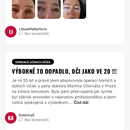
LibuseHabartova
LI
Bez komentářů
OPERACE OČNÍCH VÍČEK
VÝBORNĚ TO DOPADLO, OČI JAKO VE 20 !!!
Je mi 55 let a právě jsem absolvovala operaci horních a
dolních víček u pana doktora Martina Chorváta v Praze
na klinice Venusium. Byla jsem překvapená jak rychle
byl zákrok proveden s naprostou profesionalitou a jsem
velice spokojená s výsledkem....
Číst dál
KaterinaE
KA
Bez komentářů