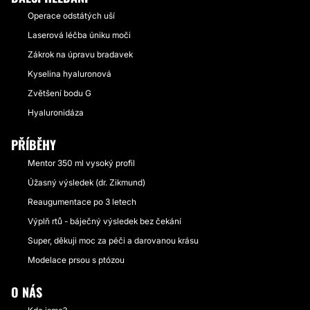
Operace odstátých uší
Laserová léčba úniku moči
Zákrok na úpravu bradavek
Kyselina hyaluronová
Zvětšení bodu G
Hyaluronidáza
PŘÍBĚHY
Mentor 350 ml vysoký profil
Úžasný výsledek (dr. Zikmund)
Reaugumentace po 3 letech
Výplň rtů - báječný výsledek bez čekání
Super, děkuji moc za péči a darovanou krásu
Modelace prsou s ptózou
O NÁS