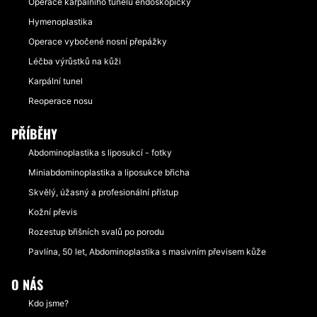
Operace karpálního tunelu endoskopicky
Hymenoplastika
Operace vybočené nosní přepážky
Léčba výrůstků na kůži
Karpální tunel
Reoperace nosu
PŘÍBĚHY
Abdominoplastika s liposukcí - fotky
Miniabdominoplastika a liposukce břicha
Skvělý, úžasný a profesionální přístup
Kožní převis
Rozestup břišních svalů po porodu
Pavlína, 50 let, Abdominoplastika s masivním převisem kůže
O NÁS
Kdo jsme?