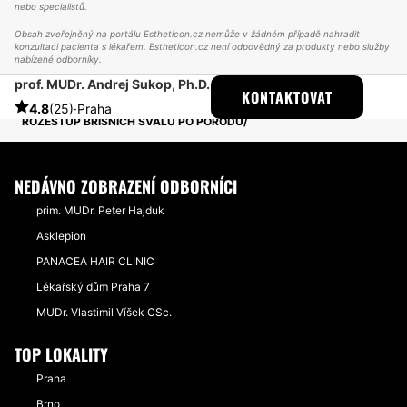
nebo specialistů.
Obsah zveřejněný na portálu Estheticon.cz nemůže v žádném případě nahradit
konzultaci pacienta s lékařem. Estheticon.cz není odpovědný za produkty nebo služby
nabízené odborníky.
prof. MUDr. Andrej Sukop, Ph.D.
ESTHETICON
PŘÍBĚHY
KONTAKTOVAT
PŘÍBĚHY TÝKAJÍCÍ SE ZÁKROKU ABDOMINOPLASTIKA
4.8
(25)
·
Praha
ROZESTUP BŘIŠNÍCH SVALŮ PO PORODU
NEDÁVNO ZOBRAZENÍ ODBORNÍCI
prim. MUDr. Peter Hajduk
Asklepion
PANACEA HAIR CLINIC
Lékařský dům Praha 7
MUDr. Vlastimil Víšek CSc.
TOP LOKALITY
Praha
Brno