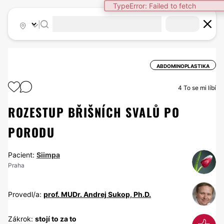
TypeError: Failed to fetch
|
ABDOMINOPLASTIKA
4
To se mi líbí
ROZESTUP BŘIŠNÍCH SVALŮ PO
PORODU
Pacient:
Siimpa
Praha
Provedl/a:
prof. MUDr. Andrej Sukop, Ph.D.
Zákrok:
stojí to za to