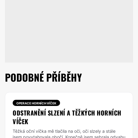
PODOBNÉ PŘÍBĚHY
OPERACE HORNÍCH VÍČEK
ODSTRANĚNÍ SLZENÍ A TĚŽKÝCH HORNÍCH
VÍČEK
Těžká oční víčka mě tlačila na oči, oči slzely a stále
jsem povytahovala obočí. Konečně jsem sebrala odvahu