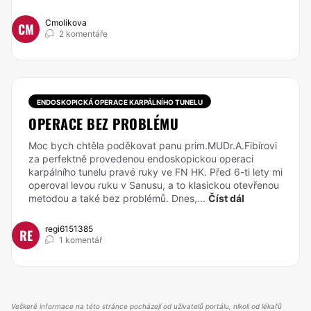
Cmolikova
CM
2 komentáře
ENDOSKOPICKÁ OPERACE KARPÁLNÍHO TUNELU
OPERACE BEZ PROBLÉMU
Moc bych chtěla poděkovat panu prim.MUDr.A.Fibírovi
za perfektně provedenou endoskopickou operaci
karpálního tunelu pravé ruky ve FN HK. Před 6-ti lety mi
operoval levou ruku v Sanusu, a to klasickou otevřenou
metodou a také bez problémů. Dnes,...
Číst dál
regi6151385
RE
1 komentář
Veškeré informace na této stránce pocházejí od uživatelů portálu, nikoli od lékařů