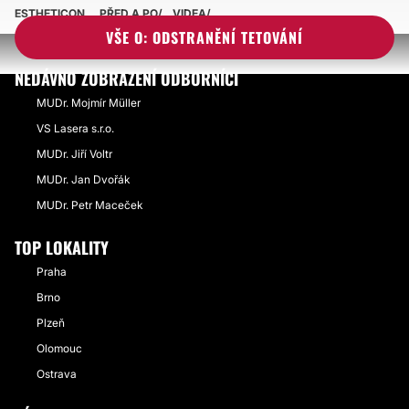
ODSTRANĚNÍ TETOVÁNÍ
ESTHETICON
PŘED A PO
VIDEA
VŠE O: ODSTRANĚNÍ TETOVÁNÍ
NEDÁVNO ZOBRAZENÍ ODBORNÍCI
MUDr. Mojmír Müller
VS Lasera s.r.o.
MUDr. Jiří Voltr
MUDr. Jan Dvořák
MUDr. Petr Maceček
TOP LOKALITY
Praha
Brno
Plzeň
Olomouc
Ostrava