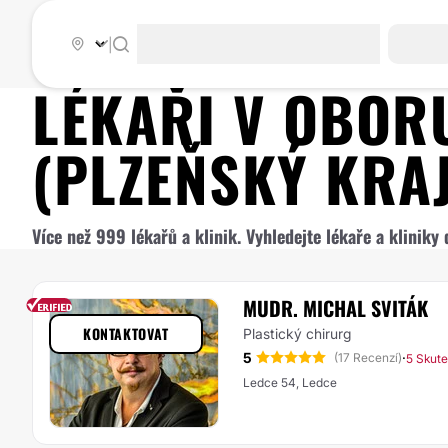
|
LÉKAŘI V OBO
(PLZEŇSKÝ KRAJ
Více než 999 lékařů a klinik. Vyhledejte lékaře a klinik
MUDR. MICHAL SVITÁK
KONTAKTOVAT
Plastický chirurg
5
·
(17 Recenzí)
5 Skut
Ledce 54, Ledce