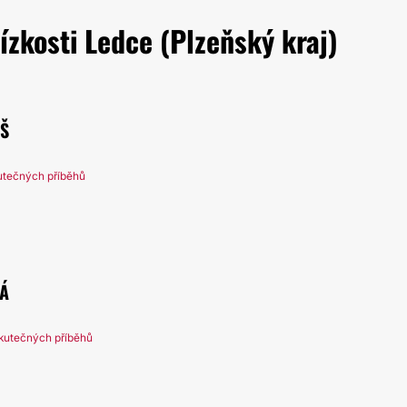
ízkosti Ledce (Plzeňský kraj)
JŠ
utečných příběhů
Á
kutečných příběhů