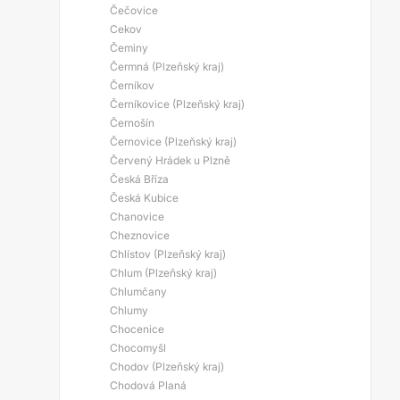
Čečovice
Cekov
Čeminy
Čermná (Plzeňský kraj)
Černíkov
Černíkovice (Plzeňský kraj)
Černošín
Černovice (Plzeňský kraj)
Červený Hrádek u Plzně
Česká Bříza
Česká Kubice
Chanovice
Cheznovice
Chlístov (Plzeňský kraj)
Chlum (Plzeňský kraj)
Chlumčany
Chlumy
Chocenice
Chocomyšl
Chodov (Plzeňský kraj)
Chodová Planá