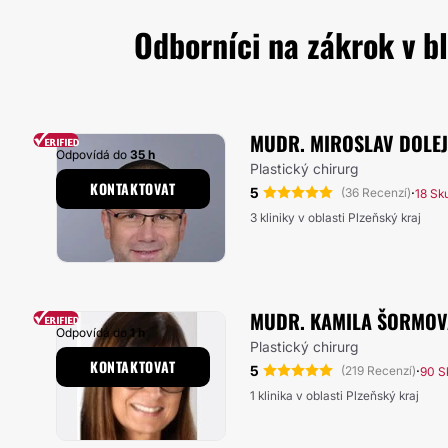
Odborníci na zákrok v bl
MUDR. MIROSLAV DOLE
Odpovídá do
35 h
Plastický chirurg
KONTAKTOVAT
5
·
(36 Recenzí)
18 Sk
3 kliniky v oblasti Plzeňský kraj
MUDR. KAMILA ŠORMOV
Odpovídá do
1 h
Plastický chirurg
KONTAKTOVAT
5
·
(219 Recenzí)
90 S
1 klinika v oblasti Plzeňský kraj