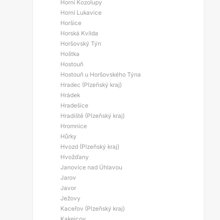
Horní Kozolupy
Horní Lukavice
Horšice
Horská Kvilda
Horšovský Týn
Hoštka
Hostouň
Hostouň u Horšovského Týna
Hradec (Plzeňský kraj)
Hrádek
Hradešice
Hradiště (Plzeňský kraj)
Hromnice
Hůrky
Hvozd (Plzeňský kraj)
Hvožďany
Janovice nad Úhlavou
Jarov
Javor
Ježovy
Kaceřov (Plzeňský kraj)
Kakejcov