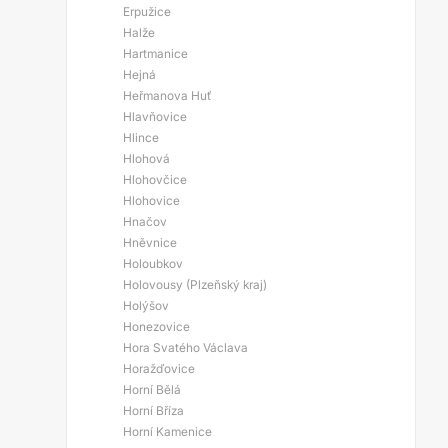
Erpužice
Halže
Hartmanice
Hejná
Heřmanova Huť
Hlavňovice
Hlince
Hlohová
Hlohovčice
Hlohovice
Hnačov
Hněvnice
Holoubkov
Holovousy (Plzeňský kraj)
Holýšov
Honezovice
Hora Svatého Václava
Horažďovice
Horní Bělá
Horní Bříza
Horní Kamenice