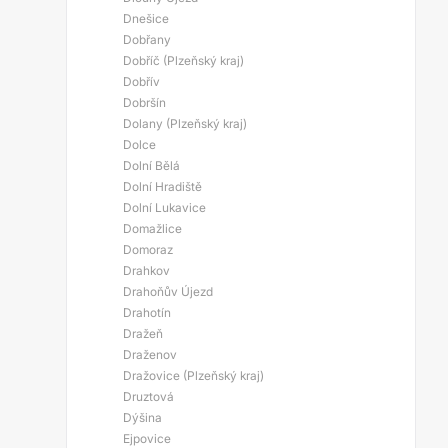
Dnešice
Dobřany
Dobříč (Plzeňský kraj)
Dobřív
Dobršín
Dolany (Plzeňský kraj)
Dolce
Dolní Bělá
Dolní Hradiště
Dolní Lukavice
Domažlice
Domoraz
Drahkov
Drahoňův Újezd
Drahotín
Dražeň
Draženov
Dražovice (Plzeňský kraj)
Druztová
Dýšina
Ejpovice