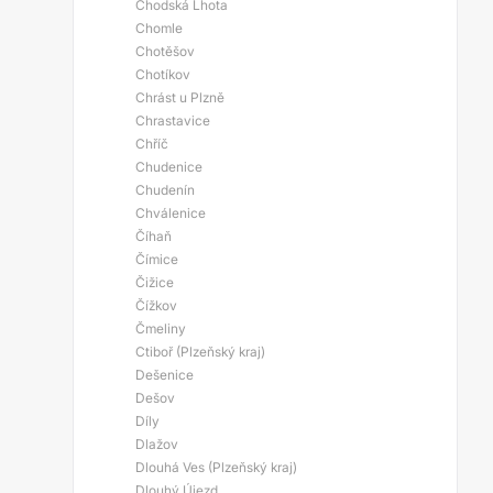
Chodská Lhota
Chomle
Chotěšov
Chotíkov
Chrást u Plzně
Chrastavice
Chříč
Chudenice
Chudenín
Chválenice
Číhaň
Čímice
Čižice
Čížkov
Čmeliny
Ctiboř (Plzeňský kraj)
Dešenice
Dešov
Díly
Dlažov
Dlouhá Ves (Plzeňský kraj)
Dlouhý Újezd