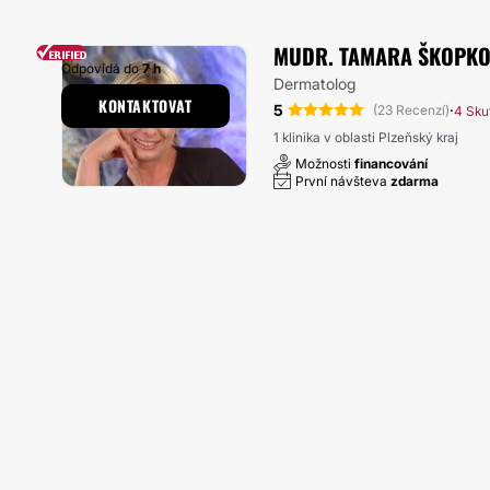
MUDR. TAMARA ŠKOPK
Odpovídá do
7 h
Dermatolog
KONTAKTOVAT
5
·
(23 Recenzí)
4 Sku
1 klinika v oblasti Plzeňský kraj
Možnosti
financování
První návšteva
zdarma