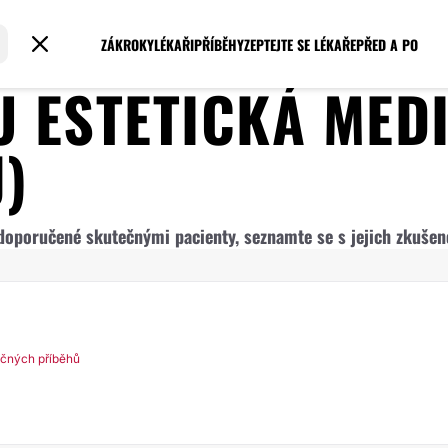
ZÁKROKY
LÉKAŘI
PŘÍBĚHY
ZEPTEJTE SE LÉKAŘE
PŘED A PO
RU
ESTETICKÁ MED
)
y doporučené skutečnými pacienty, seznamte se s jejich zkuše
ečných příběhů