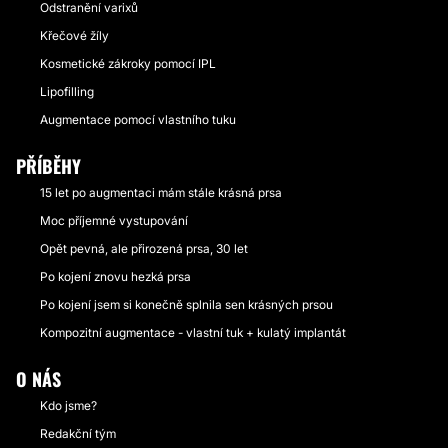
Odstranění varixů
Křečové žíly
Kosmetické zákroky pomocí IPL
Lipofilling
Augmentace pomocí vlastního tuku
PŘÍBĚHY
15 let po augmentaci mám stále krásná prsa
Moc příjemné vystupování
Opět pevná, ale přirozená prsa, 30 let
Po kojení znovu hezká prsa
Po kojení jsem si konečně splnila sen krásných prsou
Kompozitní augmentace - vlastní tuk + kulatý implantát
O NÁS
Kdo jsme?
Redakční tým