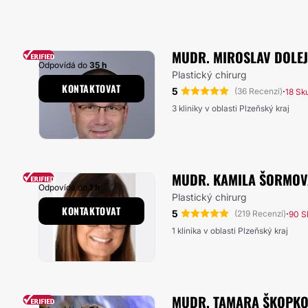
MUDR. MIROSLAV DOLE
Odpovídá do
35 h
Plastický chirurg
KONTAKTOVAT
5
·
(36 Recenzí)
18 Sk
3 kliniky v oblasti Plzeňský kraj
MUDR. KAMILA ŠORMOV
Odpovídá do
1 h
Plastický chirurg
KONTAKTOVAT
5
·
(219 Recenzí)
90 S
1 klinika v oblasti Plzeňský kraj
MUDR. TAMARA ŠKOPK