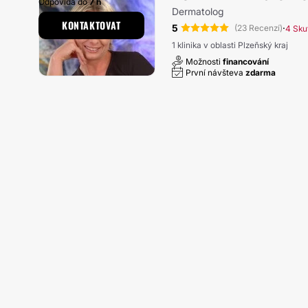
Odpovídá do
7 h
Dermatolog
KONTAKTOVAT
5
·
(23 Recenzí)
4 Sku
1 klinika v oblasti Plzeňský kraj
Možnosti
financování
První návšteva
zdarma