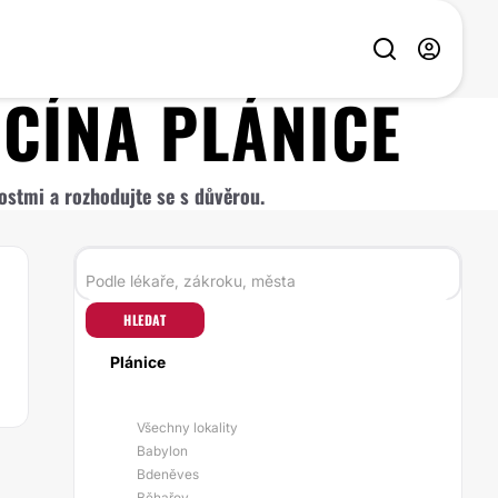
ICÍNA
PLÁNICE
nostmi a rozhodujte se s důvěrou.
HLEDAT
Plánice
Všechny lokality
Babylon
Bdeněves
Běhařov