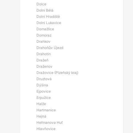
Dolce
Dolní Bělá
Dolní Hradiště
Dolní Lukavice
Domažlice
Domoraz
Drahkov
Drahoňův Újezd
Drahotín
Dražeň
Draženov
Dražovice (Plzeňský kraj)
Druztová
Dýšina
Ejpovice
Erpužice
Halže
Hartmanice
Hejná
Heřmanova Huť
Hlavňovice