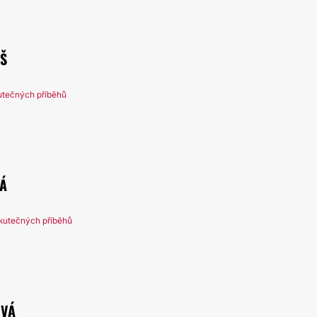
JŠ
utečných příběhů
Á
kutečných příběhů
OVÁ