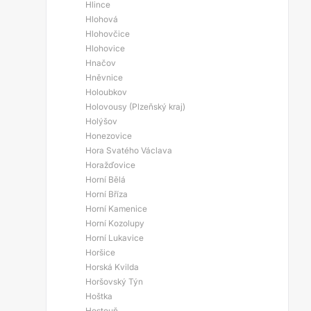
Hlince
Hlohová
Hlohovčice
Hlohovice
Hnačov
Hněvnice
Holoubkov
Holovousy (Plzeňský kraj)
Holýšov
Honezovice
Hora Svatého Václava
Horažďovice
Horní Bělá
Horní Bříza
Horní Kamenice
Horní Kozolupy
Horní Lukavice
Horšice
Horská Kvilda
Horšovský Týn
Hoštka
Hostouň