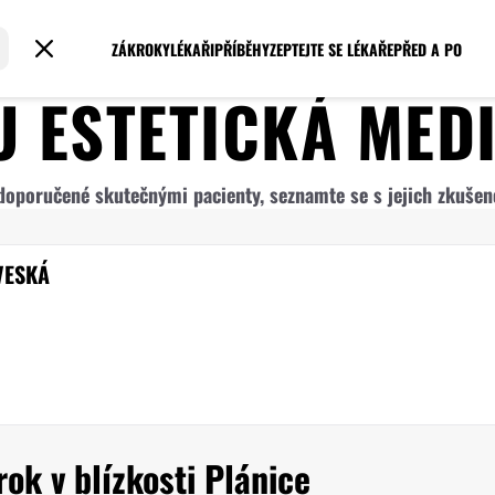
ZÁKROKY
LÉKAŘI
PŘÍBĚHY
ZEPTEJTE SE LÉKAŘE
PŘED A PO
RU
ESTETICKÁ MED
y doporučené skutečnými pacienty, seznamte se s jejich zkuše
VESKÁ
ok v blízkosti Plánice