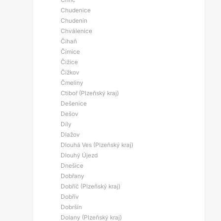
Chudenice
Chudenín
Chválenice
Číhaň
Čímice
Čižice
Čížkov
Čmeliny
Ctiboř (Plzeňský kraj)
Dešenice
Dešov
Díly
Dlažov
Dlouhá Ves (Plzeňský kraj)
Dlouhý Újezd
Dnešice
Dobřany
Dobříč (Plzeňský kraj)
Dobřív
Dobršín
Dolany (Plzeňský kraj)