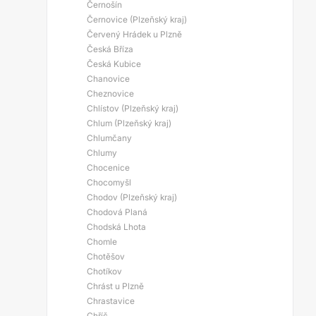
Černošín
Černovice (Plzeňský kraj)
Červený Hrádek u Plzně
Česká Bříza
Česká Kubice
Chanovice
Cheznovice
Chlístov (Plzeňský kraj)
Chlum (Plzeňský kraj)
Chlumčany
Chlumy
Chocenice
Chocomyšl
Chodov (Plzeňský kraj)
Chodová Planá
Chodská Lhota
Chomle
Chotěšov
Chotíkov
Chrást u Plzně
Chrastavice
Chříč