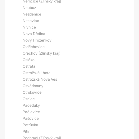
Němčice (Zlínský kraj)
Neubuz
Nezdenice
Nítkovice
Nivnice
Nová Dědina
Nový Hrozenkov
Oldřichovice
Ořechov (Zlínský kraj)
Osíčko
Ostrata
Ostrožská Lhota
Ostrožská Nová Ves
Osvětimany
Otrokovice
Oznice
Pacetluky
Pačlavice
Pašovice
Petrůvka
Pitín
Podhradí (Zlínský kraj)