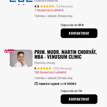
Estetická medicína
4.9
(13 Recenzí)
·
7 Skutečných příběhů
1 klinika v oblasti Zlínský kraj
Odpovídá do
51 h
KONTAKTOVAT
PRIM. MUDR. MARTIN CHORVÁT,
MBA - VENUSIUM CLINIC
Plastický chirurg
5
(220 Recenzí)
·
138 Skutečných příběhů
1 klinika v oblasti Zlínský kraj
Injekční výplně
od
9.500Kč
Odpovídá do
1 h
KONTAKTOVAT