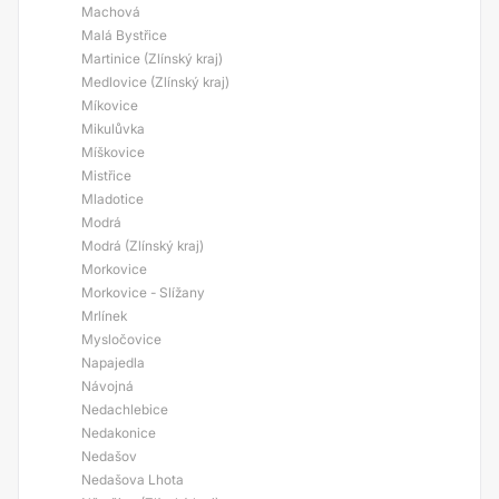
Machová
Malá Bystřice
Martinice (Zlínský kraj)
Medlovice (Zlínský kraj)
Míkovice
Mikulůvka
Míškovice
Mistřice
Mladotice
Modrá
Modrá (Zlínský kraj)
Morkovice
Morkovice - Slížany
Mrlínek
Mysločovice
Napajedla
Návojná
Nedachlebice
Nedakonice
Nedašov
Nedašova Lhota