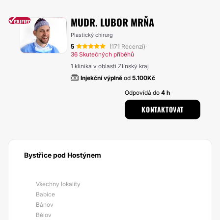
MUDR. LUBOR MRŇA
Plastický chirurg
5
(171 Recenzí)
·
36 Skutečných příběhů
1 klinika v oblasti Zlínský kraj
Injekční výplně
od
5.100Kč
Odpovídá do
4 h
KONTAKTOVAT
Bystřice pod Hostýnem
Všechny lokality
Babice
Bánov
Bělov