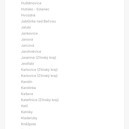
Huštěnovice
Hutisko - Solanec
Hvozdná
Jablůnka nad Bečvou
Jalubí
Jankovice
Janová
Jarcová
Jarohněvice
Jasenná (Zlínský kraj)
Jestřabí
Kaňovice (Zlínský kraj)
Karlovice (Zlínský kraj)
Karolín
Karolinka
Kašava
Kateřinice (Zlínský kraj)
Kelč
Kelníky
Kladeruby
Kněžpole