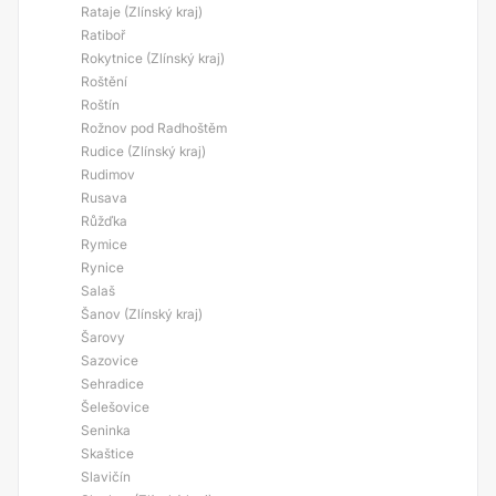
Rataje (Zlínský kraj)
Ratiboř
Rokytnice (Zlínský kraj)
Roštění
Roštín
Rožnov pod Radhoštěm
Rudice (Zlínský kraj)
Rudimov
Rusava
Růžďka
Rymice
Rynice
Salaš
Šanov (Zlínský kraj)
Šarovy
Sazovice
Sehradice
Šelešovice
Seninka
Skaštice
Slavičín