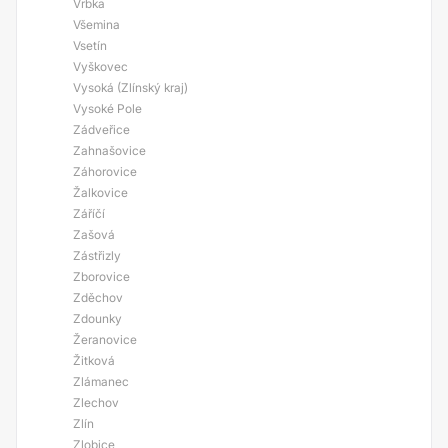
Vrbka
Všemina
Vsetín
Vyškovec
Vysoká (Zlínský kraj)
Vysoké Pole
Zádveřice
Zahnašovice
Záhorovice
Žalkovice
Záříčí
Zašová
Zástřizly
Zborovice
Zděchov
Zdounky
Žeranovice
Žitková
Zlámanec
Zlechov
Zlín
Zlobice