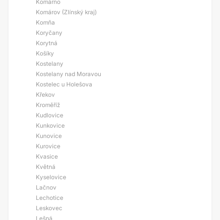
Komárno
Komárov (Zlínský kraj)
Komňa
Koryčany
Korytná
Košíky
Kostelany
Kostelany nad Moravou
Kostelec u Holešova
Křekov
Kroměříž
Kudlovice
Kunkovice
Kunovice
Kurovice
Kvasice
Květná
Kyselovice
Lačnov
Lechotice
Leskovec
Lešná