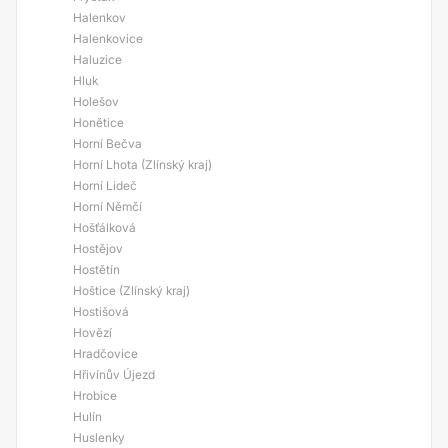
Halenkov
Halenkovice
Haluzice
Hluk
Holešov
Honětice
Horní Bečva
Horní Lhota (Zlínský kraj)
Horní Lideč
Horní Němčí
Hošťálková
Hostějov
Hostětín
Hoštice (Zlínský kraj)
Hostišová
Hovězí
Hradčovice
Hřivínův Újezd
Hrobice
Hulín
Huslenky