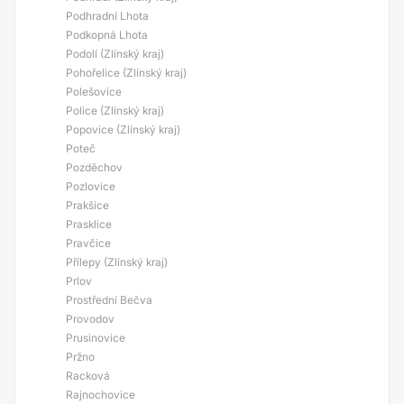
Podhradní Lhota
Podkopná Lhota
Podolí (Zlínský kraj)
Pohořelice (Zlínský kraj)
Polešovice
Police (Zlínský kraj)
Popovice (Zlínský kraj)
Poteč
Pozděchov
Pozlovice
Prakšice
Prasklice
Pravčice
Přílepy (Zlínský kraj)
Prlov
Prostřední Bečva
Provodov
Prusinovice
Pržno
Racková
Rajnochovice