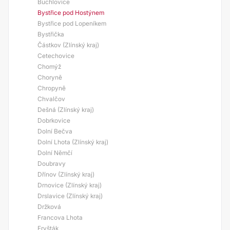
Buchlovice
Bystřice pod Hostýnem
Bystřice pod Lopeníkem
Bystřička
Částkov (Zlínský kraj)
Cetechovice
Chomýž
Choryně
Chropyně
Chvalčov
Dešná (Zlínský kraj)
Dobrkovice
Dolní Bečva
Dolní Lhota (Zlínský kraj)
Dolní Němčí
Doubravy
Dřínov (Zlínský kraj)
Drnovice (Zlínský kraj)
Drslavice (Zlínský kraj)
Držková
Francova Lhota
Fryšták