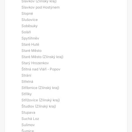
Slavkov (Zlínský kraj)
Slavkov pod Hostýnem
Slopné
Slušovice
Soběsuky
Soláň
Spytiihněv
Staré Hutě
Staré Město
Staré Město (Zlínský kraj)
Starý Hrozenkov
Štítná nad Vláří - Popov
Strání
Střelná
Stříbrnice (Zlínský kraj)
Střílky
Střížovice (Zlínský kraj)
Študlov (Zlínský kraj)
Stupava
Suchá Loz
Sulimov
Šumice