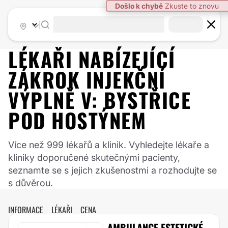
Došlo k chybě
Zkuste to znovu
|
LÉKAŘI NABÍZEJÍCÍ
ZÁKROK
INJEKČNÍ
VÝPLNĚ
V:
BYSTŘICE
POD HOSTÝNEM
Více než 999 lékařů a klinik. Vyhledejte lékaře a
kliniky doporučené skutečnými pacienty,
seznamte se s jejich zkušenostmi a rozhodujte se
s důvěrou.
INFORMACE
LÉKAŘI
CENA
AMBULANCE ESTETICKÉ