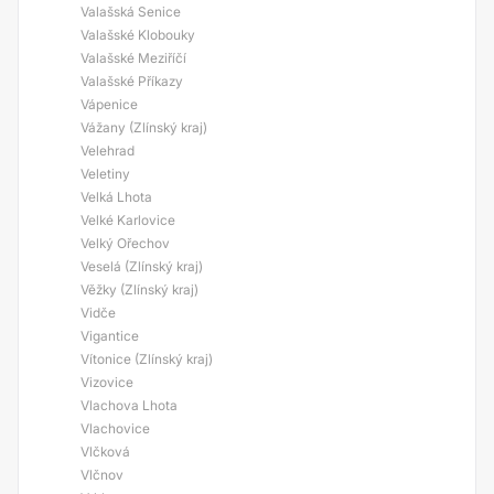
Valašská Senice
Valašské Klobouky
Valašské Meziříčí
Valašské Příkazy
Vápenice
Vážany (Zlínský kraj)
Velehrad
Veletiny
Velká Lhota
Velké Karlovice
Velký Ořechov
Veselá (Zlínský kraj)
Věžky (Zlínský kraj)
Vidče
Vigantice
Vítonice (Zlínský kraj)
Vizovice
Vlachova Lhota
Vlachovice
Vlčková
Vlčnov