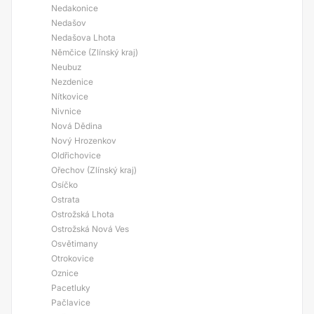
Nedakonice
Nedašov
Nedašova Lhota
Němčice (Zlínský kraj)
Neubuz
Nezdenice
Nítkovice
Nivnice
Nová Dědina
Nový Hrozenkov
Oldřichovice
Ořechov (Zlínský kraj)
Osíčko
Ostrata
Ostrožská Lhota
Ostrožská Nová Ves
Osvětimany
Otrokovice
Oznice
Pacetluky
Pačlavice