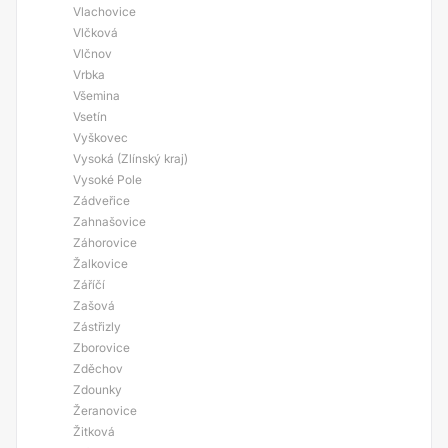
Vlachovice
Vlčková
Vlčnov
Vrbka
Všemina
Vsetín
Vyškovec
Vysoká (Zlínský kraj)
Vysoké Pole
Zádveřice
Zahnašovice
Záhorovice
Žalkovice
Záříčí
Zašová
Zástřizly
Zborovice
Zděchov
Zdounky
Žeranovice
Žitková