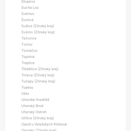
Stupava
Suchá Loz
Sulimov
Šumice
Sušice (Zlínský kraj)
Svárov (Zlínský kraj)
Tečovice
Tichov
Tlumačov
Topolná
Traplice
Třebětice (Zlínský kraj)
Trnava (Zlínský kraj)
Tučapy (Zlínský kraj)
Tupesy
Ublo
Uherské Hradiště
Uherský Brod
Uherský Ostroh
Uhřice (Zlínský kraj)
Újezd u Valašských Klobouk
Újezdec (Zlínský kraj)