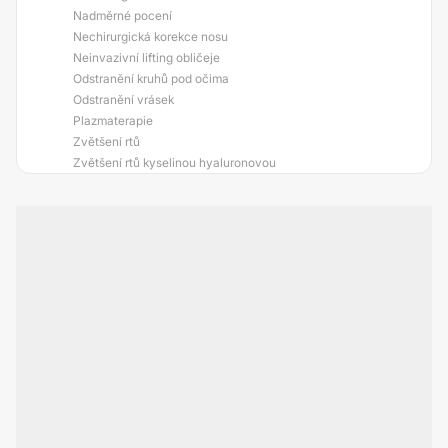
Nadměrné pocení
Nechirurgická korekce nosu
Neinvazivní lifting obličeje
Odstranění kruhů pod očima
Odstranění vrásek
Plazmaterapie
Zvětšení rtů
Zvětšení rtů kyselinou hyaluronovou