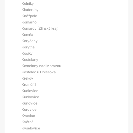
Kelníky
Kladeruby
Kněžpole
Komárno
Komárov (Zlínský kraj)
Komňa
Koryčany
Korytná
Košíky
Kostelany
Kostelany nad Moravou
Kostelec u Holešova
Křekov
Kroměříž
Kudlovice
Kunkovice
Kunovice
Kurovice
Kvasice
Květná
Kyselovice