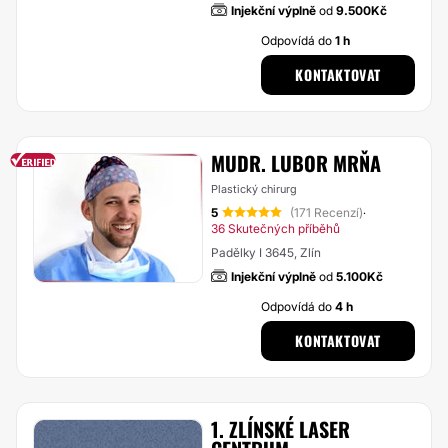
Injekční výplně
od
9.500Kč
Odpovídá do
1 h
KONTAKTOVAT
MUDR. LUBOR MRŇA
Plastický chirurg
5
(171 Recenzí)
·
36 Skutečných příběhů
Padělky I 3645, Zlín
Injekční výplně
od
5.100Kč
Odpovídá do
4 h
KONTAKTOVAT
1. ZLÍNSKÉ LASER