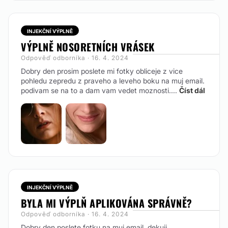
INJEKČNÍ VÝPLNĚ
VÝPLNĚ NOSORETNÍCH VRÁSEK
Odpověď odborníka · 16. 4. 2024
Dobry den prosim poslete mi fotky obliceje z vice
pohledu zepredu z praveho a leveho boku na muj email.
podivam se na to a dam vam vedet moznosti....
Číst dál
INJEKČNÍ VÝPLNĚ
BYLA MI VÝPLŇ APLIKOVÁNA SPRÁVNĚ?
Odpověď odborníka · 16. 4. 2024
Dobry den poslete fotku na muj email. dekuji