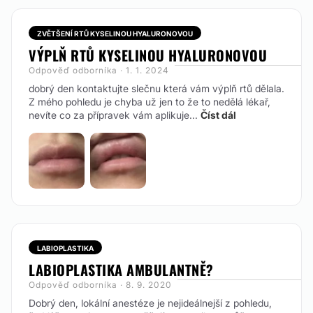
ZVĚTŠENÍ RTŮ KYSELINOU HYALURONOVOU
VÝPLŇ RTŮ KYSELINOU HYALURONOVOU
Odpověď odborníka · 1. 1. 2024
dobrý den kontaktujte slečnu která vám výplň rtů dělala.
Z mého pohledu je chyba už jen to že to nedělá lékař,
nevíte co za přípravek vám aplikuje...
Číst dál
LABIOPLASTIKA
LABIOPLASTIKA AMBULANTNĚ?
Odpověď odborníka · 8. 9. 2020
Dobrý den, lokální anestéze je nejideálnejší z pohledu,