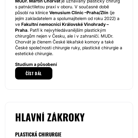
MUDr. Martin Chorvát
je uznávaný plastický chirurg
s patnáctiletou praxí v oboru. V současné době
působí na klinice
Venusium Clinic –Praha/Zlín
(je
jejím zakladatelem a spolumajitelem od roku 2022) a
ve
Fakultní nemocnici Královské Vinohrady –
Praha
. Patří k nejvyhledávanějším plastickým
chirurgům nejen v Česku, ale i v zahraničí. MUDr.
Chorvát je členem České lékařské komory a také
České společnosti chirurgie ruky, plastické chirurgie a
estetické chirurgie.
Studium a působení
ČÍST DÁL
MUDr. Martin Chorvát je absolventem Lékařské
fakulty Univerzity Palackého v Olomouci. Atestaci v
oboru plastické chirurgie získal v roce 2017. Poprvé
nastoupil na pozici plastického chirurga na oddělení
plastické chirurgie Krajské nemocnice T. Bati ve Zlíně
roku 2010.Tady získal řadu zkušeností také z oboru
traumatologie.
HLAVNÍ ZÁKROKY
Od roku 2014 jej najdete na
Klinice plastické
chirurgie Fakultní nemocnice Královské Vinohrady
v Praze
. Zde vyučuje budoucí lékaře 3. LF Univerzity
PLASTICKÁ CHIRURGIE