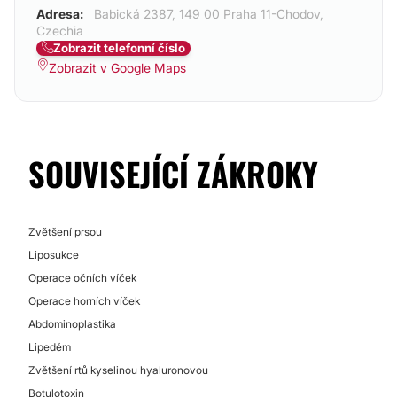
Adresa:
Babická 2387, 149 00 Praha 11-Chodov,
Czechia
Zobrazit telefonní číslo
Zobrazit v Google Maps
SOUVISEJÍCÍ ZÁKROKY
Zvětšení prsou
Liposukce
Operace očních víček
Operace horních víček
Abdominoplastika
Lipedém
Zvětšení rtů kyselinou hyaluronovou
Botulotoxin