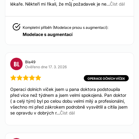
lékaře. Někteří mi říkali, že můj požadavek je ne...
Číst dál
DERMATOLOGIE
Odstranění kožních výrůstků
Kompletní příběh (Modelace prsou s augmentací):
Od 1.500 Kč do 10.000 Kč
Modelace s augmentací
Odstranění znamének
Od 3.290 Kč
Odstranění lipomu
Od 4.490 Kč
Bla49
BL
Odstranění tetování
Ověřeno dne 17. 3. 2026
Od 1.250 Kč
OPERACE OČNÍCH VÍČEK
Odstranění pigmentových skvrn
Od 1.990 Kč
Operaci dolnich víček jsem u pana doktora podstoupila
Odstranění jizev laserem
před více než týdnem a jsem velmi spokojená. Pan doktor
Od 6.000 Kč
( a celý tým) byl po celou dobu velmi milý a profesionální,
Jizvy po akné
všechno mi před zákrokem podrobně vysvětlil a cítila jsem
Od 6.000 Kč
se opravdu v dobrých r...
Číst dál
Korekce jizev
Od 3.990 Kč
Laserová dermatologie
Od 6.000 Kč