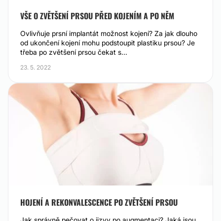
VŠE O ZVĚTŠENÍ PRSOU PŘED KOJENÍM A PO NĚM
Ovlivňuje prsní implantát možnost kojení? Za jak dlouho
od ukončení kojení mohu podstoupit plastiku prsou? Je
třeba po zvětšení prsou čekat s...
23. 5. 2022
HOJENÍ A REKONVALESCENCE PO ZVĚTŠENÍ PRSOU
Jak správně pečovat o jizvy po augmentaci? Jaká jsou