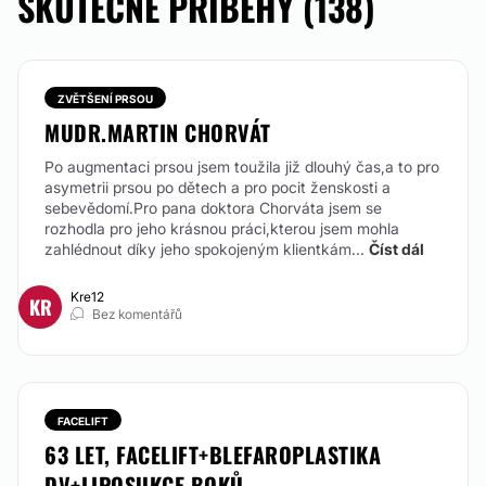
SKUTEČNÉ PŘÍBĚHY (138)
Od 10.000 Kč
Lipolýza
Od 1.500 Kč
Laserová epilace
Od 555 Kč
ZVĚTŠENÍ PRSOU
Plexr
MUDR.MARTIN CHORVÁT
Od 1.500 Kč
Po augmentaci prsou jsem toužila již dlouhý čas,a to pro
asymetrii prsou po dětech a pro pocit ženskosti a
ODSTRANĚNÍ TETOVÁNÍ
sebevědomí.Pro pana doktora Chorváta jsem se
rozhodla pro jeho krásnou práci,kterou jsem mohla
cena je pouze orientační závisí od velikosti a jedná se
zahlédnout díky jeho spokojeným klientkám...
Číst dál
o 1. sezení ze 6 ti celkem (výhodná cena při
zakoupení balíčku 6ti ošetření)
Kre12
KR
Od:
1.250 Kč
Bez komentářů
KONTAKTOVAT
FACELIFT
MEZONITĚ
63 LET, FACELIFT+BLEFAROPLASTIKA
DV+LIPOSUKCE BOKŮ
8 nití do obličeje - 1kus PLLA Nitě 120mm (4 a 4 nitě