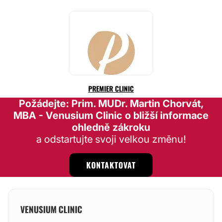
PREMIER CLINIC
Požádejte: Prim. MUDr. Martin Chorvát,
MBA - Venusium Clinic o bližší informace
ohledně zákroku
a odstartujte svoji velkou změnu!
KONTAKTOVAT
VENUSIUM CLINIC