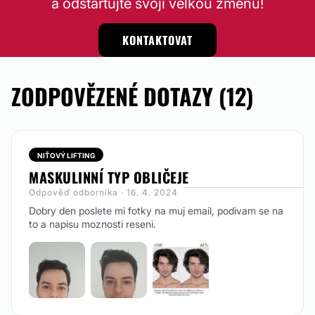
a odstartujte svoji velkou změnu!
KONTAKTOVAT
ZODPOVĚZENÉ DOTAZY (12)
NIŤOVÝ LIFTING
MASKULINNÍ TYP OBLIČEJE
Odpověď odborníka · 16. 4. 2024
Dobry den poslete mi fotky na muj email, podivam se na
to a napisu moznosti reseni.