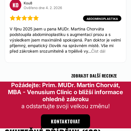
Kou8
KO
Odstranění xantelazmat
Ověřeno dne 4. 2. 2026
Od 3.290 Kč
ABDOMINOPLASTIKA
Vlasová mezoterapie
Od 5.990 Kč
V říjnu 2025 jsem u pana MUDr. Martina Chorváta
podstoupila abdominoplastiku s augmentací prsou a s
výsledkem jsem maximálně spokojená. Pan doktor je velmi
INTÍMNA CHIRURGIA
příjemný, empatický člověk na správném místě. Vše mi
před zákrokem srozumitelně a trpělivě vy...
Číst dál
Labioplastika
Od 24.990 Kč
ZOBRAZIT DALŠÍ RECENZE
KOSMETICKÁ OŠETŘENÍ
Požádejte: Prim. MUDr. Martin Chorvát,
MBA - Venusium Clinic o bližší informace
ohledně zákroku
Microneedling
a odstartujte svoji velkou změnu!
Od 2.490 Kč
Mezoterapie
Od 2.490 Kč
KONTAKTOVAT
Frakční laser