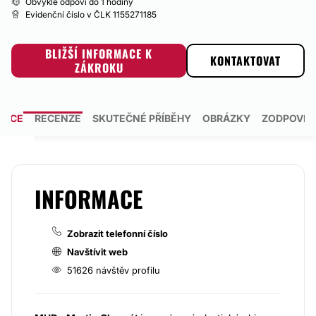
Obvykle odpoví do 1 hodiny
Evidenční číslo v ČLK 1155271185
BLIŽŠÍ INFORMACE K
KONTAKTOVAT
ZÁKROKU
MACE
RECENZE
SKUTEČNÉ PŘÍBĚHY
OBRÁZKY
ZODPOVĚZ
INFORMACE
Zobrazit telefonní číslo
Navštívit web
51626 návštěv profilu