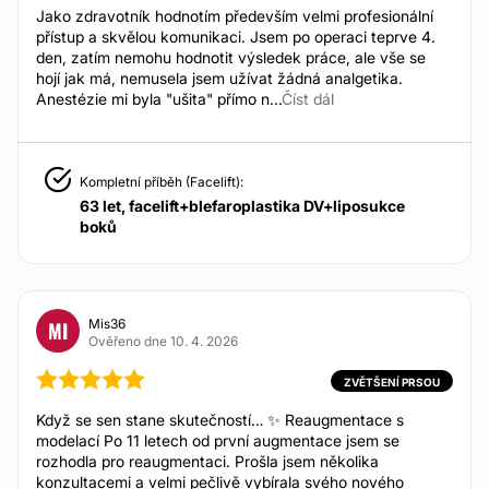
Zkušenost:
Jako zdravotník hodnotím především velmi profesionální
Od 9.500 Kč
přístup a skvělou komunikaci. Jsem po operaci teprve 4.
Odstranění vrásek
16 roků
den, zatím nemohu hodnotit výsledek práce, ale vše se
Od 6.990 Kč do 11.990 Kč
hojí jak má, nemusela jsem užívat žádná analgetika.
Poskytujeme služby v jazycích :
Neinvazivní lifting obličeje
Anestézie mi byla "ušita" přímo n...
Číst dál
Léčba vypadávání vlasů pomocí plazmaterapie
Čeština
Od 8.990 Kč
Deutsch
Hyaluronidáza
Kompletní příběh (Facelift):
Nadměrné pocení
English
63 let, facelift+blefaroplastika DV+liposukce
Od 9.990 Kč
boků
Polski
Minilifting
Od 49.990 Kč
Slovenčina
Mezonitě
Od 12.000 Kč
Financování nebo platební prostředky:
Mis36
MI
Botulotoxin proti pocení
Ověřeno dne 10. 4. 2026
Ne
Od 12.000 Kč
Injekční výplně
ZVĚTŠENÍ PRSOU
Od 9.500 Kč
Když se sen stane skutečností… ✨ Reaugmentace s
Chemický peeling
modelací Po 11 letech od první augmentace jsem se
Od 2.500 Kč
rozhodla pro reaugmentaci. Prošla jsem několika
konzultacemi a velmi pečlivě vybírala svého nového