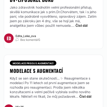
do každé strany obličeje)
Jako zdravotník hodnotím velmi profesionální přístup,
Od:
12.000 Kč
skvělá komunikace jak s prim.Dr.Chorvátem, tak i s jeho
paní, vše podrobně vysvětleno, opravdový zájem. Zatím
KONTAKTOVAT
jsem po zákroku jen 4 dny, vše se hojí jak má,
analgetika jsem vůbec použít nemusela....
Číst dál
Edita_Leke_ova
ED
FRAKČNÍ LASER
Bez komentářů
napr. ošetření celého obličeje
Od:
10.000 Kč
MODELACE PRSOU S AUGMENTACÍ
KONTAKTOVAT
MODELACE S AUGMENTACÍ
Když se sen stane skutečností… ✨ Reaugmentace s
modelací
Po 11 letech od první augmentace jsem se
LASEROVÁ EPILACE
rozhodla pro reaugmentaci. Prošla jsem několika
konzultacemi a velmi pečlivě vybírala svého nového
1. sezení ze 6 ti
lékaře. Někteří mi říkali, že můj požadavek...
Číst dál
Od:
555 Kč
Mis36