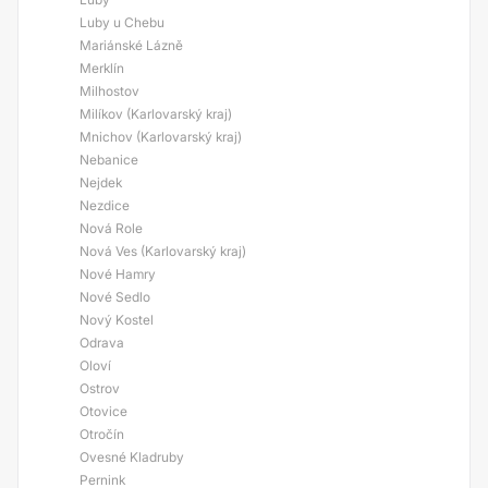
Luby u Chebu
Mariánské Lázně
Merklín
Milhostov
Milíkov (Karlovarský kraj)
Mnichov (Karlovarský kraj)
Nebanice
Nejdek
Nezdice
Nová Role
Nová Ves (Karlovarský kraj)
Nové Hamry
Nové Sedlo
Nový Kostel
Odrava
Oloví
Ostrov
Otovice
Otročín
Ovesné Kladruby
Pernink