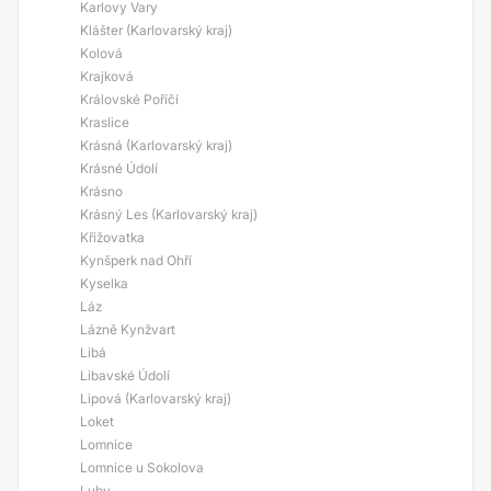
Karlovy Vary
Klášter (Karlovarský kraj)
Kolová
Krajková
Královské Poříčí
Kraslice
Krásná (Karlovarský kraj)
Krásné Údolí
Krásno
Krásný Les (Karlovarský kraj)
Křižovatka
Kynšperk nad Ohří
Kyselka
Láz
Lázně Kynžvart
Libá
Libavské Údolí
Lipová (Karlovarský kraj)
Loket
Lomnice
Lomnice u Sokolova
Luby