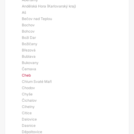
Andělská Hora (Karlovarský kraj)
Aš
Bečov nad Teplou
Bochov
Bohcov
Boží Dar
Božičany
Březová
Bublava
Bukovany
Černava
Cheb
Chlum Svaté Maří
Chodov
Chyše
Čichalov
Cihelny
Citice
Dalovice
Dasnice
Děpoltovice