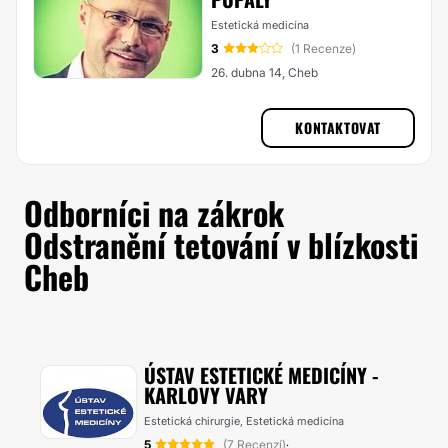
Estetická medicína
3
(1 Recenze)
26. dubna 14, Cheb
KONTAKTOVAT
Odborníci na zákrok
Odstranění tetování v blízkosti
Cheb
ÚSTAV ESTETICKÉ MEDICÍNY -
KARLOVY VARY
Estetická chirurgie, Estetická medicína
5
(7 Recenzí)
·