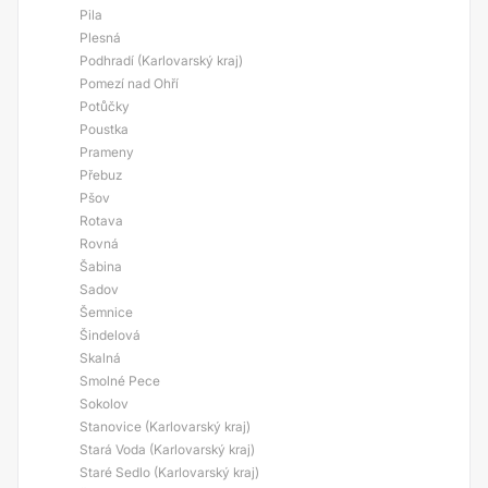
Pila
Plesná
Podhradí (Karlovarský kraj)
Pomezí nad Ohří
Potůčky
Poustka
Prameny
Přebuz
Pšov
Rotava
Rovná
Šabina
Sadov
Šemnice
Šindelová
Skalná
Smolné Pece
Sokolov
Stanovice (Karlovarský kraj)
Stará Voda (Karlovarský kraj)
Staré Sedlo (Karlovarský kraj)