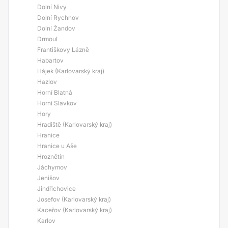
Dolní Nivy
Dolní Rychnov
Dolní Žandov
Drmoul
Františkovy Lázně
Habartov
Hájek (Karlovarský kraj)
Hazlov
Horní Blatná
Horní Slavkov
Hory
Hradiště (Karlovarský kraj)
Hranice
Hranice u Aše
Hroznětín
Jáchymov
Jenišov
Jindřichovice
Josefov (Karlovarský kraj)
Kaceřov (Karlovarský kraj)
Karlov