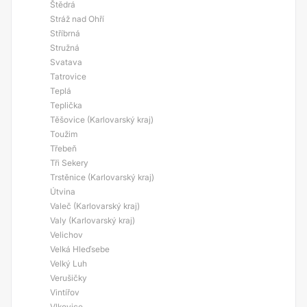
Štědrá
Stráž nad Ohří
Stříbrná
Stružná
Svatava
Tatrovice
Teplá
Teplička
Těšovice (Karlovarský kraj)
Toužim
Třebeň
Tři Sekery
Trstěnice (Karlovarský kraj)
Útvina
Valeč (Karlovarský kraj)
Valy (Karlovarský kraj)
Velichov
Velká Hleďsebe
Velký Luh
Verušičky
Vintířov
Vlkovice