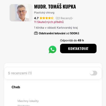
MUDR. TOMÁŠ KUPKA
Plastický chirurg
4.7
(22 Recenzí)
·
11 Skutečných příběhů
1 klinika v oblasti Karlovarský kraj
Odstranění tetování
od
500Kč
Odpovídá do
49 h
KONTAKTOVAT
S recenzemi (1)
Cheb
Všechny lokality
Abertamy