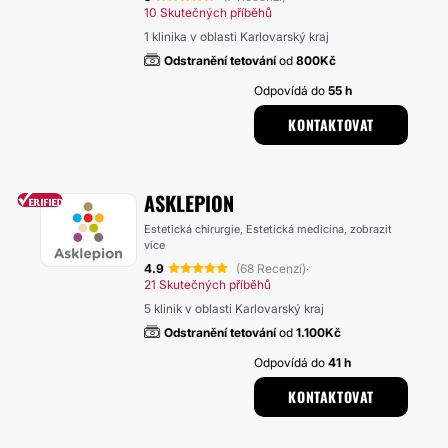
10 Skutečných příběhů
1 klinika v oblasti Karlovarský kraj
Odstranění tetování
od
800Kč
Odpovídá do
55 h
KONTAKTOVAT
ASKLEPION
Estetická chirurgie, Estetická medicína,
zobrazit
více
4.9
(68 Recenzí)
·
21 Skutečných příběhů
5 klinik v oblasti Karlovarský kraj
Odstranění tetování
od
1.100Kč
Odpovídá do
41 h
KONTAKTOVAT