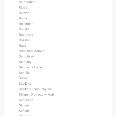
Rejchartice
Řídeč
Řikovice
Rohle
Rokytnice
Rouské
Rovensko
Rozstání
Ruda
Ruda nad Moravou
Samotíšky
Seloutky
Senice na Hané
Senička
Šišma
Skalička
Skalka (Olomoucký kraj)
Sklené (Olomoucký kraj)
Skorošice
Skrbeň
Skřípov