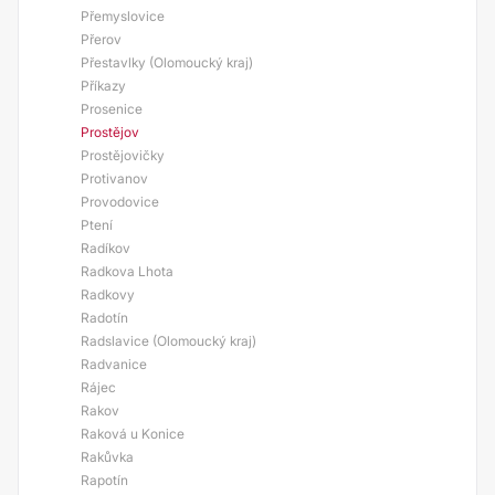
Přemyslovice
Přerov
Přestavlky (Olomoucký kraj)
Příkazy
Prosenice
Prostějov
Prostějovičky
Protivanov
Provodovice
Ptení
Radíkov
Radkova Lhota
Radkovy
Radotín
Radslavice (Olomoucký kraj)
Radvanice
Rájec
Rakov
Raková u Konice
Rakůvka
Rapotín