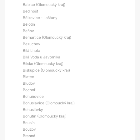
Babice (Olomoucký kraj)
Bedihošť
Bělkovice - Lašťany
Bělotín
Beňov
Bernartice (Olomoucký kraj)
Bezuchov
Bílá Lhota
Bílá Voda u Javorníka
Bílsko (Olomoucký kraj)
Biskupice (Olomoucký kraj)
Blatec
Bludov
Bochoř
Bohuňovice
Bohuslavice (Olomoucký kraj)
Bohuslávky
Bohutín (Olomoucký kraj)
Bousín
Bouzov
Branná