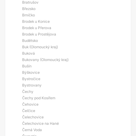
Bratrušov
Březsko
Brníčko
Brodek u Konice
Brodek u Přerova
Brodek u Prostějova
Budětsko
Buk (Olomoucký kraj)
Buková
Bukovany (Olomoucký kraj)
Bušín
Býškovice
Bystročice
Bystrovany
Čechy
Čechy pod Kosířem
Čehovice
Čelčice
Čelechovice
Čelechovice na Hané
Černá Voda