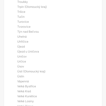
Troubky
Trpín (Olomoucký kraj)
Tršice
Tučín
Turovice
Tvorovice
Týn nad Bečvou
Uhelná
Uhřičice
Újezd
Újezd u Uničova
Uničov
Určice
Úsov
Ústí (Olomoucký kraj)
Ústín
Vápenná
Velká Bystřice
Velká Kraš
Velké Kunětice
Velké Losiny