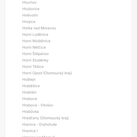
Hluchov
Hlušovice
Hněvotín
Hnojice
Horka nad Moravou
Horní Loděnice
Horní Moštěnice
Horní Nětčice
Horní Štěpánov
Horní Studénky
Horní Těšice
Horní Újezd (Olomoucký kraj)
Hoštejn
Hraběšice
Hrabišín
Hrabová
Hrabová - Vítošov
Hrabůvka
Hradčany (Olomoucký kraj)
Hranice - Drahotuše
Hranice I