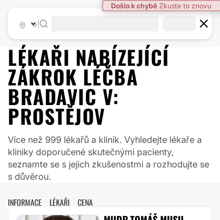
Došlo k chybě
Zkuste to znovu
|
LÉKAŘI NABÍZEJÍCÍ
ZÁKROK
LÉČBA
BRADAVIC
V:
PROSTĚJOV
Více než 999 lékařů a klinik. Vyhledejte lékaře a
kliniky doporučené skutečnými pacienty,
seznamte se s jejich zkušenostmi a rozhodujte se
s důvěrou.
INFORMACE
LÉKAŘI
CENA
MUDR.TOMÁŠ MUSIL