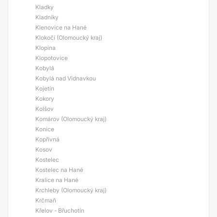
Kladky
Kladníky
Klenovice na Hané
Klokočí (Olomoucký kraj)
Klopina
Klopotovice
Kobylá
Kobylá nad Vidnavkou
Kojetín
Kokory
Kolšov
Komárov (Olomoucký kraj)
Konice
Kopřivná
Kosov
Kostelec
Kostelec na Hané
Kralice na Hané
Krchleby (Olomoucký kraj)
Krčmaň
Křelov - Břuchotín