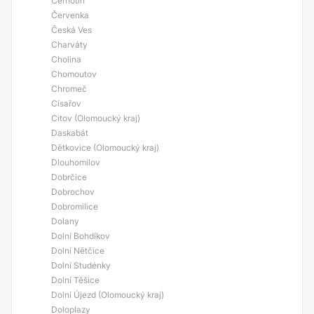
Černotín
Červenka
Česká Ves
Charváty
Cholina
Chomoutov
Chromeč
Císařov
Citov (Olomoucký kraj)
Daskabát
Dětkovice (Olomoucký kraj)
Dlouhomilov
Dobrčice
Dobrochov
Dobromilice
Dolany
Dolní Bohdíkov
Dolní Nětčice
Dolní Studénky
Dolní Těšice
Dolní Újezd (Olomoucký kraj)
Doloplazy