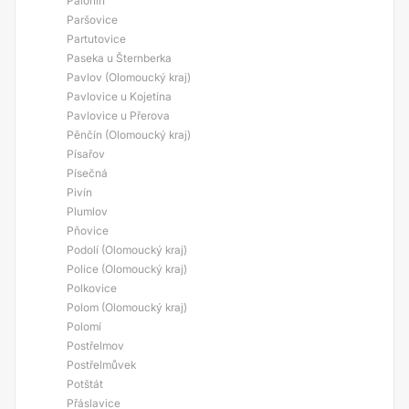
Palonín
Paršovice
Partutovice
Paseka u Šternberka
Pavlov (Olomoucký kraj)
Pavlovice u Kojetína
Pavlovice u Přerova
Pěnčín (Olomoucký kraj)
Písařov
Písečná
Pivín
Plumlov
Pňovice
Podolí (Olomoucký kraj)
Police (Olomoucký kraj)
Polkovice
Polom (Olomoucký kraj)
Polomí
Postřelmov
Postřelmůvek
Potštát
Přáslavice