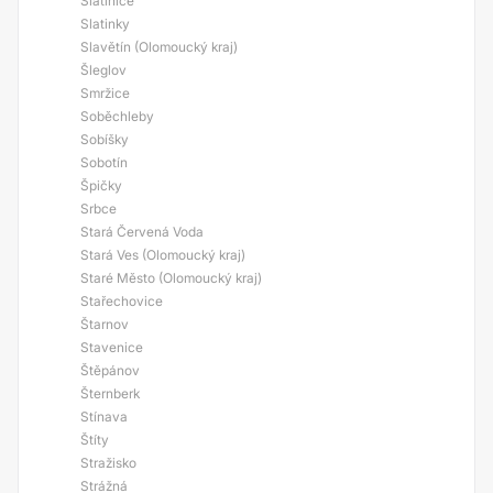
Slatinice
Slatinky
Slavětín (Olomoucký kraj)
Šleglov
Smržice
Soběchleby
Sobíšky
Sobotín
Špičky
Srbce
Stará Červená Voda
Stará Ves (Olomoucký kraj)
Staré Město (Olomoucký kraj)
Stařechovice
Štarnov
Stavenice
Štěpánov
Šternberk
Stínava
Štíty
Stražisko
Strážná