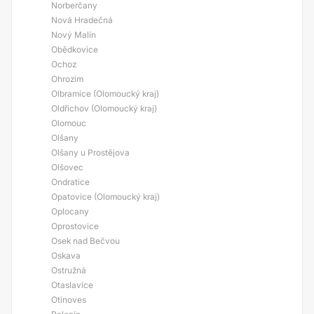
Norberčany
Nová Hradečná
Nový Malín
Obědkovice
Ochoz
Ohrozim
Olbramice (Olomoucký kraj)
Oldřichov (Olomoucký kraj)
Olomouc
Olšany
Olšany u Prostějova
Olšovec
Ondratice
Opatovice (Olomoucký kraj)
Oplocany
Oprostovice
Osek nad Bečvou
Oskava
Ostružná
Otaslavice
Otinoves