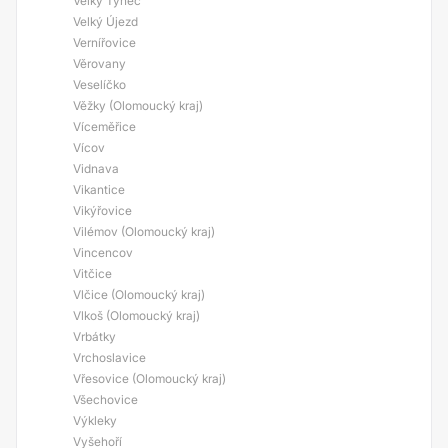
Velký Týnec
Velký Újezd
Vernířovice
Věrovany
Veselíčko
Věžky (Olomoucký kraj)
Víceměřice
Vícov
Vidnava
Vikantice
Vikýřovice
Vilémov (Olomoucký kraj)
Vincencov
Vitčice
Vlčice (Olomoucký kraj)
Vlkoš (Olomoucký kraj)
Vrbátky
Vrchoslavice
Vřesovice (Olomoucký kraj)
Všechovice
Výkleky
Vyšehoří