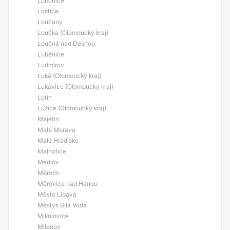
Lobodice
Loštice
Loučany
Loučka (Olomoucký kraj)
Loučná nad Desnou
Luběnice
Ludmírov
Luká (Olomoucký kraj)
Lukavice (Olomoucký kraj)
Lutín
Lužice (Olomoucký kraj)
Majetín
Malá Morava
Malé Hradisko
Malhotice
Medlov
Měrotín
Měrovice nad Hanou
Město Libavá
Městys Bílá Voda
Mikulovice
Milenov