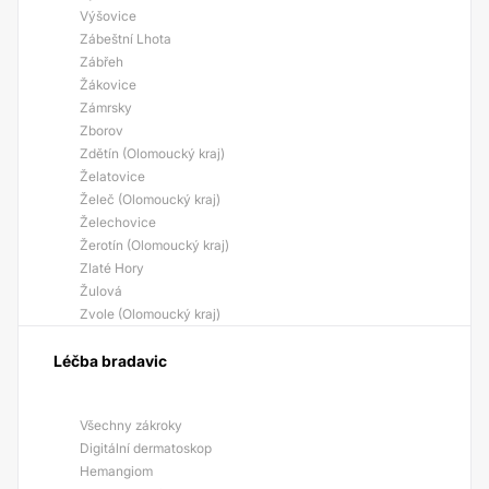
Výšovice
Zábeštní Lhota
Zábřeh
Žákovice
Zámrsky
Zborov
Zdětín (Olomoucký kraj)
Želatovice
Želeč (Olomoucký kraj)
Želechovice
Žerotín (Olomoucký kraj)
Zlaté Hory
Žulová
Zvole (Olomoucký kraj)
Léčba bradavic
Všechny zákroky
Digitální dermatoskop
Hemangiom