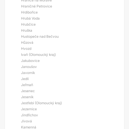
Hranice na Moravě
Hraničné Petrovice
Hrdibořice
Hrubá Voda
Hrubčice
Hruška
Hustopeče nad Bečvou
Hůzová
Hvozd
Ivaň (Olomoucký kraj)
Jakubovice
Janoušov
Javorník
Jedlí
Jeřmaň
Jesenec
Jeseník
Jestřebí (Olomoucký kraj)
Jezernice
Jindřichov
Jívová
Kamenná