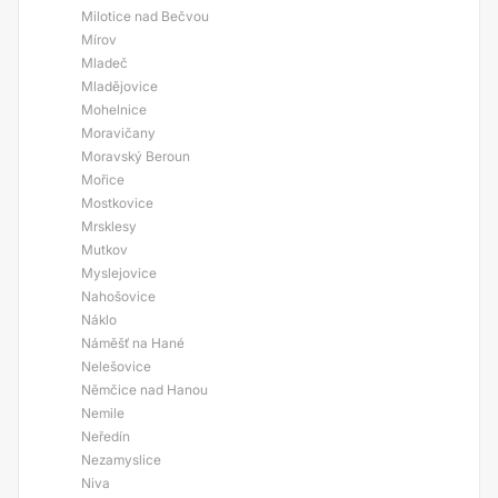
Milotice nad Bečvou
Mírov
Mladeč
Mladějovice
Mohelnice
Moravičany
Moravský Beroun
Mořice
Mostkovice
Mrsklesy
Mutkov
Myslejovice
Nahošovice
Náklo
Náměšť na Hané
Nelešovice
Němčice nad Hanou
Nemile
Neředín
Nezamyslice
Niva