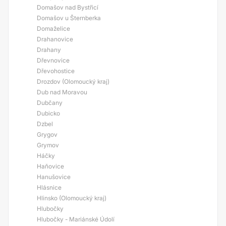
Domašov nad Bystřicí
Domašov u Šternberka
Domaželice
Drahanovice
Drahany
Dřevnovice
Dřevohostice
Drozdov (Olomoucký kraj)
Dub nad Moravou
Dubčany
Dubicko
Dzbel
Grygov
Grymov
Háčky
Haňovice
Hanušovice
Hlásnice
Hlinsko (Olomoucký kraj)
Hlubočky
Hlubočky - Mariánské Údolí