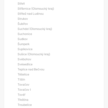
Střeň
Stříbrnice (Olomoucký kraj)
Střítež nad Ludinou
Strukov
Šubířov
Suchdol (Olomoucký kraj)
Suchonice
Sudkov
Šumperk
Supíkovice
Sušice (Olomoucký kraj)
Svébohov
Svésedlice
Teplice nad Bečvou
Těšetice
Tištín
Tovačov
Tovačov I
Tovéř
Třeština
Troubelice