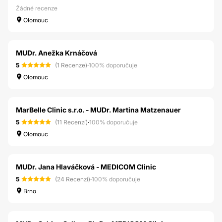
Žádné recenze
Olomouc
MUDr. Anežka Krnáčová
5
(1 Recenze)
·
100% doporučuje
Olomouc
MarBelle Clinic s.r.o. - MUDr. Martina Matzenauer
5
(11 Recenzí)
·
100% doporučuje
Olomouc
MUDr. Jana Hlaváčková - MEDICOM Clinic
5
(24 Recenzí)
·
100% doporučuje
Brno