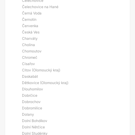
Čelechovice
Čelechovice na Hané
Černá Voda
Černotín
Červenka
Česká Ves
Charváty
Cholina
Chomoutov
Chromeč
Císařov
Citov (Olomoucký kraj)
Daskabát
Dětkovice (Olomoucký kraj)
Dlouhomilov
Dobrčice
Dobrochov
Dobromilice
Dolany
Dolní Bohdíkov
Dolní Nětčice
Dolní Studénky