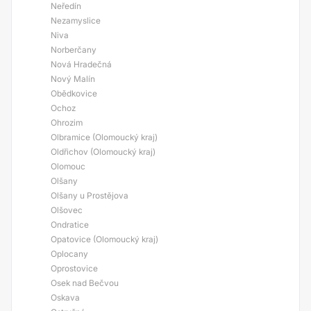
Neředín
Nezamyslice
Niva
Norberčany
Nová Hradečná
Nový Malín
Obědkovice
Ochoz
Ohrozim
Olbramice (Olomoucký kraj)
Oldřichov (Olomoucký kraj)
Olomouc
Olšany
Olšany u Prostějova
Olšovec
Ondratice
Opatovice (Olomoucký kraj)
Oplocany
Oprostovice
Osek nad Bečvou
Oskava