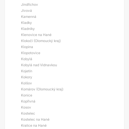
Jindřichov
Jívová
Kamenná
Kladky
Kladníky
Klenovice na Hané
Klokočí (Olomoucký kraj)
Klopina
Klopotovice
Kobylá
Kobylá nad Vidnavkou
Kojetín
Kokory
Kolšov
Komárov (Olomoucký kraj)
Konice
Kopřivná
Kosov
Kostelec
Kostelec na Hané
Kralice na Hané