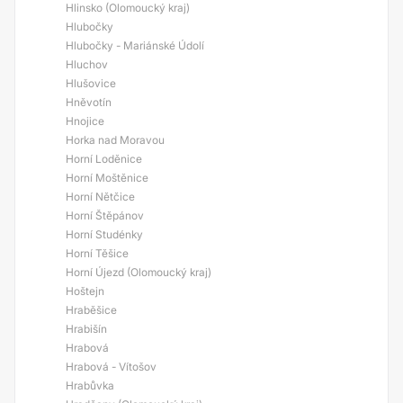
Hlinsko (Olomoucký kraj)
Hlubočky
Hlubočky - Mariánské Údolí
Hluchov
Hlušovice
Hněvotín
Hnojice
Horka nad Moravou
Horní Loděnice
Horní Moštěnice
Horní Nětčice
Horní Štěpánov
Horní Studénky
Horní Těšice
Horní Újezd (Olomoucký kraj)
Hoštejn
Hraběšice
Hrabišín
Hrabová
Hrabová - Vítošov
Hrabůvka