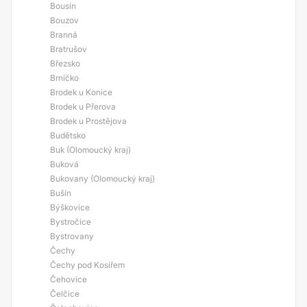
Bousín
Bouzov
Branná
Bratrušov
Březsko
Brníčko
Brodek u Konice
Brodek u Přerova
Brodek u Prostějova
Budětsko
Buk (Olomoucký kraj)
Buková
Bukovany (Olomoucký kraj)
Bušín
Býškovice
Bystročice
Bystrovany
Čechy
Čechy pod Kosířem
Čehovice
Čelčice