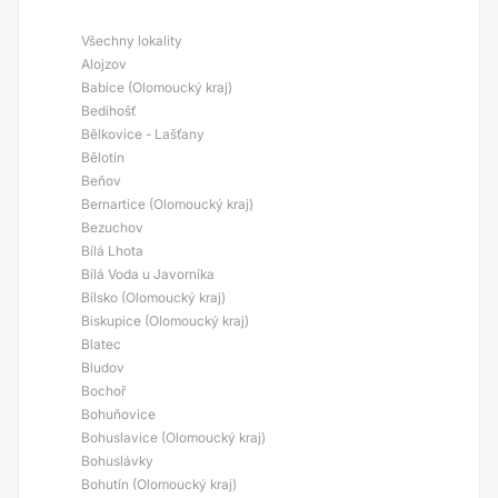
Všechny lokality
Alojzov
Babice (Olomoucký kraj)
Bedihošť
Bělkovice - Lašťany
Bělotín
Beňov
Bernartice (Olomoucký kraj)
Bezuchov
Bílá Lhota
Bílá Voda u Javorníka
Bílsko (Olomoucký kraj)
Biskupice (Olomoucký kraj)
Blatec
Bludov
Bochoř
Bohuňovice
Bohuslavice (Olomoucký kraj)
Bohuslávky
Bohutín (Olomoucký kraj)