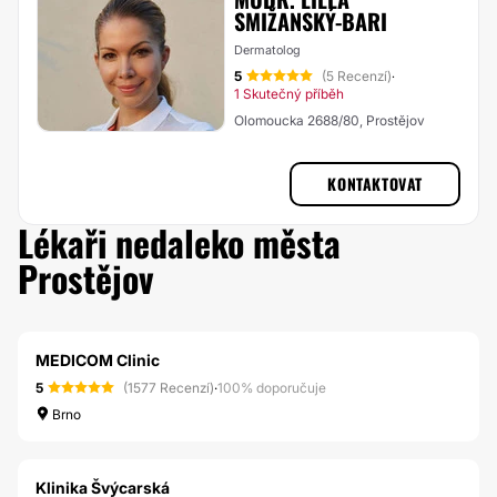
SMIŽANSKÝ-BARI
Dermatolog
5
(5 Recenzí)
·
1 Skutečný příběh
Olomoucka 2688/80, Prostějov
KONTAKTOVAT
Lékaři nedaleko města
Prostějov
MEDICOM Clinic
5
(1577 Recenzí)
·
100% doporučuje
Brno
Klinika Švýcarská