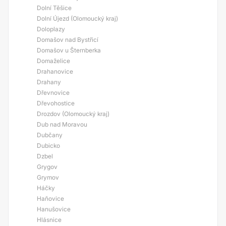
Dolní Těšice
Dolní Újezd (Olomoucký kraj)
Doloplazy
Domašov nad Bystřicí
Domašov u Šternberka
Domaželice
Drahanovice
Drahany
Dřevnovice
Dřevohostice
Drozdov (Olomoucký kraj)
Dub nad Moravou
Dubčany
Dubicko
Dzbel
Grygov
Grymov
Háčky
Haňovice
Hanušovice
Hlásnice