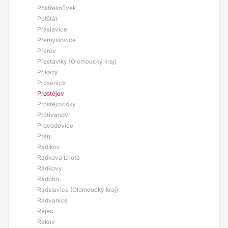
Postřelmůvek
Potštát
Přáslavice
Přemyslovice
Přerov
Přestavlky (Olomoucký kraj)
Příkazy
Prosenice
Prostějov
Prostějovičky
Protivanov
Provodovice
Ptení
Radíkov
Radkova Lhota
Radkovy
Radotín
Radslavice (Olomoucký kraj)
Radvanice
Rájec
Rakov