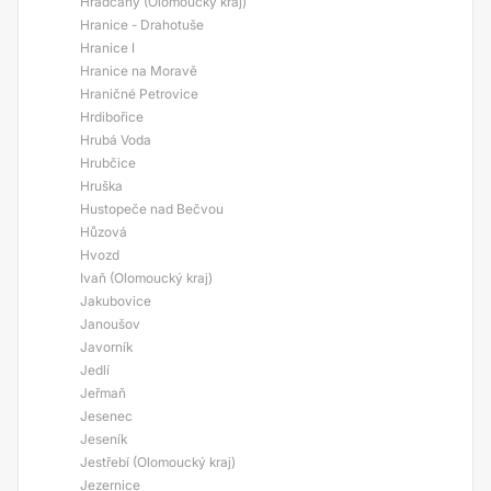
Hradčany (Olomoucký kraj)
Hranice - Drahotuše
Hranice I
Hranice na Moravě
Hraničné Petrovice
Hrdibořice
Hrubá Voda
Hrubčice
Hruška
Hustopeče nad Bečvou
Hůzová
Hvozd
Ivaň (Olomoucký kraj)
Jakubovice
Janoušov
Javorník
Jedlí
Jeřmaň
Jesenec
Jeseník
Jestřebí (Olomoucký kraj)
Jezernice