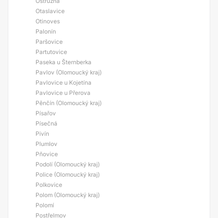
Ostružná
Otaslavice
Otinoves
Palonín
Paršovice
Partutovice
Paseka u Šternberka
Pavlov (Olomoucký kraj)
Pavlovice u Kojetína
Pavlovice u Přerova
Pěnčín (Olomoucký kraj)
Písařov
Písečná
Pivín
Plumlov
Pňovice
Podolí (Olomoucký kraj)
Police (Olomoucký kraj)
Polkovice
Polom (Olomoucký kraj)
Polomí
Postřelmov