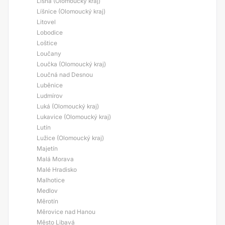
Líšná (Olomoucký kraj)
Líšnice (Olomoucký kraj)
Litovel
Lobodice
Loštice
Loučany
Loučka (Olomoucký kraj)
Loučná nad Desnou
Luběnice
Ludmírov
Luká (Olomoucký kraj)
Lukavice (Olomoucký kraj)
Lutín
Lužice (Olomoucký kraj)
Majetín
Malá Morava
Malé Hradisko
Malhotice
Medlov
Měrotín
Měrovice nad Hanou
Město Libavá