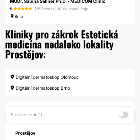
MUDr. Sabina Sellner Ph.D. - MEDICOM Clinic
5
(35 Recenzí)
·
100% doporučuje
Brno
Kliniky pro zákrok Estetická
medicína nedaleko lokality
Prostějov:
Digitální dermatoskop Olomouc
Digitální dermatoskop Brno
S recenzemi (1)
Prostějov