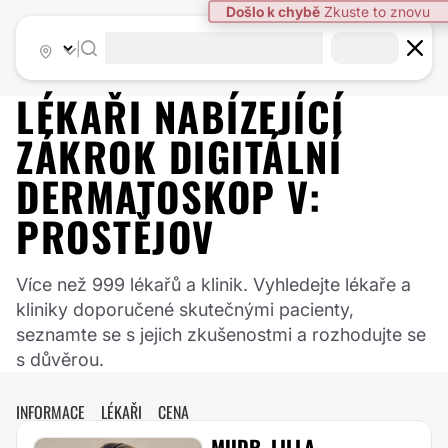
|
LÉKAŘI NABÍZEJÍCÍ
ZÁKROK
DIGITÁLNÍ
DERMATOSKOP
V:
PROSTĚJOV
Více než 999 lékařů a klinik. Vyhledejte lékaře a
kliniky doporučené skutečnými pacienty,
seznamte se s jejich zkušenostmi a rozhodujte se
s důvěrou.
INFORMACE
LÉKAŘI
CENA
MUDR. LILLA