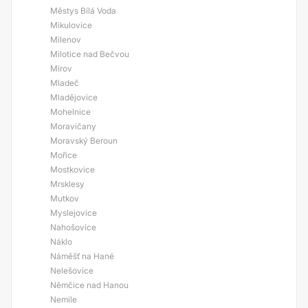
Městys Bílá Voda
Mikulovice
Milenov
Milotice nad Bečvou
Mírov
Mladeč
Mladějovice
Mohelnice
Moravičany
Moravský Beroun
Mořice
Mostkovice
Mrsklesy
Mutkov
Myslejovice
Nahošovice
Náklo
Náměšť na Hané
Nelešovice
Němčice nad Hanou
Nemile