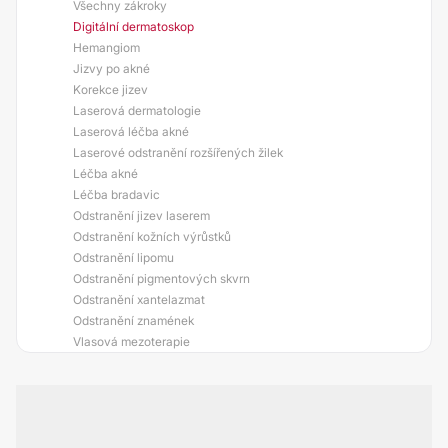
Všechny zákroky
Digitální dermatoskop
Hemangiom
Jizvy po akné
Korekce jizev
Laserová dermatologie
Laserová léčba akné
Laserové odstranění rozšířených žilek
Léčba akné
Léčba bradavic
Odstranění jizev laserem
Odstranění kožních výrůstků
Odstranění lipomu
Odstranění pigmentových skvrn
Odstranění xantelazmat
Odstranění znamének
Vlasová mezoterapie