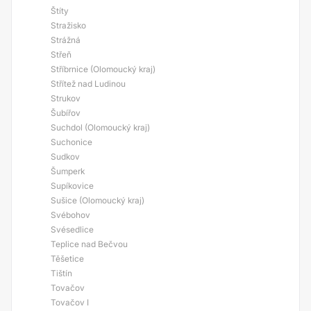
Štíty
Stražisko
Strážná
Střeň
Stříbrnice (Olomoucký kraj)
Střítež nad Ludinou
Strukov
Šubířov
Suchdol (Olomoucký kraj)
Suchonice
Sudkov
Šumperk
Supíkovice
Sušice (Olomoucký kraj)
Svébohov
Svésedlice
Teplice nad Bečvou
Těšetice
Tištín
Tovačov
Tovačov I