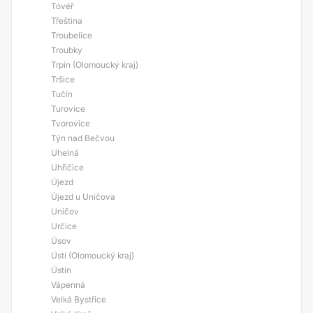
Tovéř
Třeština
Troubelice
Troubky
Trpín (Olomoucký kraj)
Tršice
Tučín
Turovice
Tvorovice
Týn nad Bečvou
Uhelná
Uhřičice
Újezd
Újezd u Uničova
Uničov
Určice
Úsov
Ústí (Olomoucký kraj)
Ústín
Vápenná
Velká Bystřice