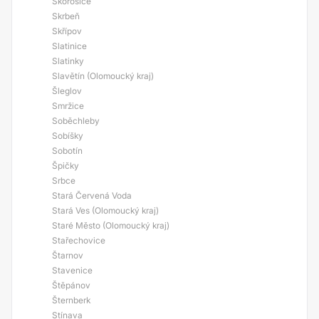
Skorošice
Skrbeň
Skřípov
Slatinice
Slatinky
Slavětín (Olomoucký kraj)
Šleglov
Smržice
Soběchleby
Sobíšky
Sobotín
Špičky
Srbce
Stará Červená Voda
Stará Ves (Olomoucký kraj)
Staré Město (Olomoucký kraj)
Stařechovice
Štarnov
Stavenice
Štěpánov
Šternberk
Stínava