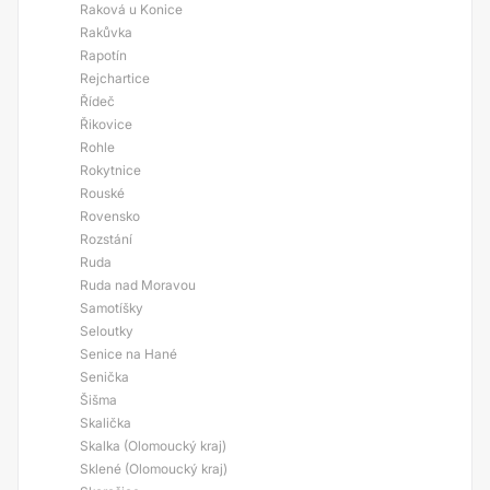
Raková u Konice
Rakůvka
Rapotín
Rejchartice
Řídeč
Řikovice
Rohle
Rokytnice
Rouské
Rovensko
Rozstání
Ruda
Ruda nad Moravou
Samotíšky
Seloutky
Senice na Hané
Senička
Šišma
Skalička
Skalka (Olomoucký kraj)
Sklené (Olomoucký kraj)