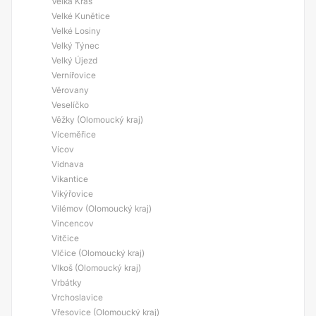
Velká Kraš
Velké Kunětice
Velké Losiny
Velký Týnec
Velký Újezd
Vernířovice
Věrovany
Veselíčko
Věžky (Olomoucký kraj)
Víceměřice
Vícov
Vidnava
Vikantice
Vikýřovice
Vilémov (Olomoucký kraj)
Vincencov
Vitčice
Vlčice (Olomoucký kraj)
Vlkoš (Olomoucký kraj)
Vrbátky
Vrchoslavice
Vřesovice (Olomoucký kraj)