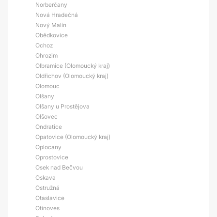
Norberčany
Nová Hradečná
Nový Malín
Obědkovice
Ochoz
Ohrozim
Olbramice (Olomoucký kraj)
Oldřichov (Olomoucký kraj)
Olomouc
Olšany
Olšany u Prostějova
Olšovec
Ondratice
Opatovice (Olomoucký kraj)
Oplocany
Oprostovice
Osek nad Bečvou
Oskava
Ostružná
Otaslavice
Otinoves