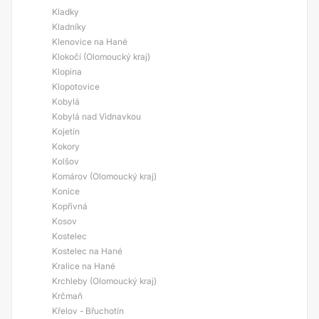
Kladky
Kladníky
Klenovice na Hané
Klokočí (Olomoucký kraj)
Klopina
Klopotovice
Kobylá
Kobylá nad Vidnavkou
Kojetín
Kokory
Kolšov
Komárov (Olomoucký kraj)
Konice
Kopřivná
Kosov
Kostelec
Kostelec na Hané
Kralice na Hané
Krchleby (Olomoucký kraj)
Krčmaň
Křelov - Břuchotín