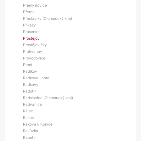
Přemyslovice
Přerov
Přestavlky (Olomoucký kraj)
Příkazy
Prosenice
Prostějov
Prostějovičky
Protivanov
Provodovice
Ptení
Radíkov
Radkova Lhota
Radkovy
Radotín
Radslavice (Olomoucký kraj)
Radvanice
Rájec
Rakov
Raková u Konice
Rakůvka
Rapotín