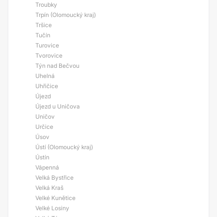
Troubky
Trpín (Olomoucký kraj)
Tršice
Tučín
Turovice
Tvorovice
Týn nad Bečvou
Uhelná
Uhřičice
Újezd
Újezd u Uničova
Uničov
Určice
Úsov
Ústí (Olomoucký kraj)
Ústín
Vápenná
Velká Bystřice
Velká Kraš
Velké Kunětice
Velké Losiny