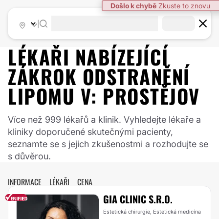
|
LÉKAŘI NABÍZEJÍCÍ
ZÁKROK
ODSTRANĚNÍ
LIPOMU
V:
PROSTĚJOV
Více než 999 lékařů a klinik. Vyhledejte lékaře a
kliniky doporučené skutečnými pacienty,
seznamte se s jejich zkušenostmi a rozhodujte se
s důvěrou.
INFORMACE
LÉKAŘI
CENA
GIA CLINIC S.R.O.
Estetická chirurgie, Estetická medicína