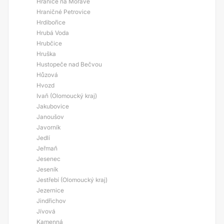
Hranice na Moravě
Hraničné Petrovice
Hrdibořice
Hrubá Voda
Hrubčice
Hruška
Hustopeče nad Bečvou
Hůzová
Hvozd
Ivaň (Olomoucký kraj)
Jakubovice
Janoušov
Javorník
Jedlí
Jeřmaň
Jesenec
Jeseník
Jestřebí (Olomoucký kraj)
Jezernice
Jindřichov
Jívová
Kamenná