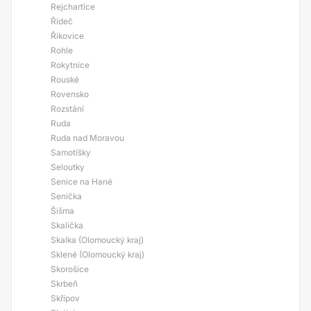
Rejchartice
Řídeč
Řikovice
Rohle
Rokytnice
Rouské
Rovensko
Rozstání
Ruda
Ruda nad Moravou
Samotíšky
Seloutky
Senice na Hané
Senička
Šišma
Skalička
Skalka (Olomoucký kraj)
Sklené (Olomoucký kraj)
Skorošice
Skrbeň
Skřípov