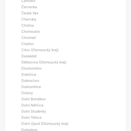
Černotín
Červenka
Česká Ves
Charváty
Cholina
Chomoutov
Chromeč
Císařov
Citov (Olomoucký kraj)
Daskabát
Dětkovice (Olomoucký kraj)
Dlouhomilov
Dobrčice
Dobrochov
Dobromilice
Dolany
Dolní Bohdíkov
Dolní Nětčice
Dolní Studénky
Dolní Těšice
Dolní Újezd (Olomoucký kraj)
Doloplazy