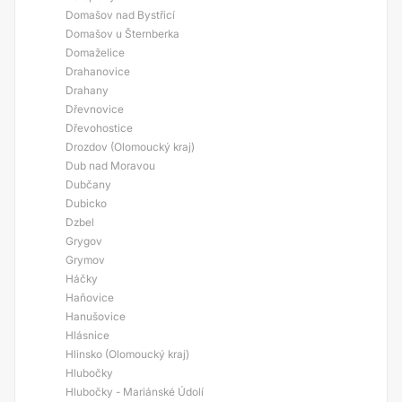
Domašov nad Bystřicí
Domašov u Šternberka
Domaželice
Drahanovice
Drahany
Dřevnovice
Dřevohostice
Drozdov (Olomoucký kraj)
Dub nad Moravou
Dubčany
Dubicko
Dzbel
Grygov
Grymov
Háčky
Haňovice
Hanušovice
Hlásnice
Hlinsko (Olomoucký kraj)
Hlubočky
Hlubočky - Mariánské Údolí