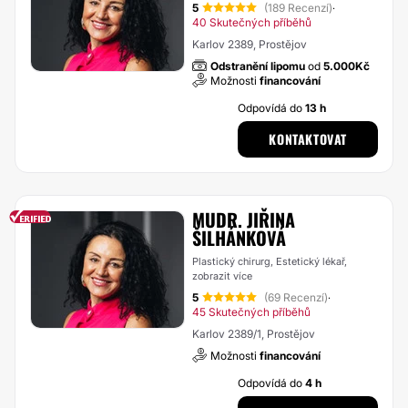
5
(189 Recenzí)
·
40 Skutečných příběhů
Karlov 2389, Prostějov
Odstranění lipomu
od
5.000Kč
Možnosti
financování
Odpovídá do
13 h
KONTAKTOVAT
MUDR. JIŘINA
ŠILHÁNKOVÁ
Plastický chirurg, Estetický lékař,
zobrazit více
5
(69 Recenzí)
·
45 Skutečných příběhů
Karlov 2389/1, Prostějov
Možnosti
financování
Odpovídá do
4 h