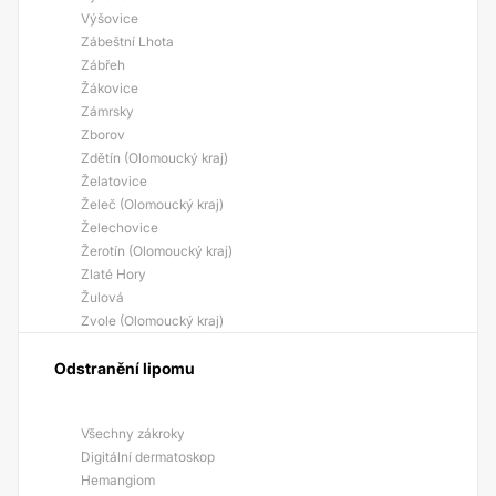
Výšovice
Zábeštní Lhota
Zábřeh
Žákovice
Zámrsky
Zborov
Zdětín (Olomoucký kraj)
Želatovice
Želeč (Olomoucký kraj)
Želechovice
Žerotín (Olomoucký kraj)
Zlaté Hory
Žulová
Zvole (Olomoucký kraj)
Odstranění lipomu
Všechny zákroky
Digitální dermatoskop
Hemangiom