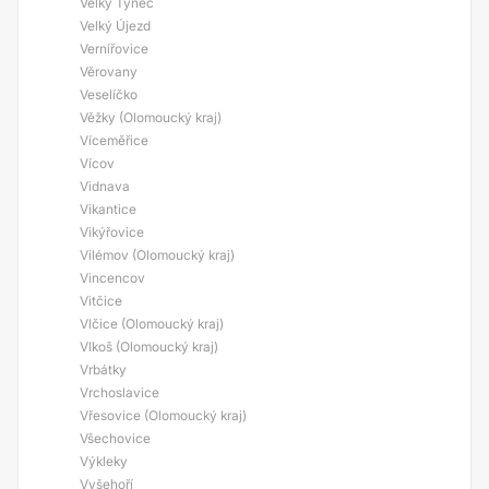
Velký Týnec
Velký Újezd
Vernířovice
Věrovany
Veselíčko
Věžky (Olomoucký kraj)
Víceměřice
Vícov
Vidnava
Vikantice
Vikýřovice
Vilémov (Olomoucký kraj)
Vincencov
Vitčice
Vlčice (Olomoucký kraj)
Vlkoš (Olomoucký kraj)
Vrbátky
Vrchoslavice
Vřesovice (Olomoucký kraj)
Všechovice
Výkleky
Vyšehoří