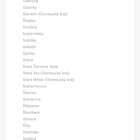
Slatinice
Slatinky
Slavětín (Olomoucký kraj)
Šleglov
Smržice
Soběchleby
Sobíšky
Sobotín
Špičky
Srbce
Stará Červená Voda
Stará Ves (Olomoucký kraj)
Staré Město (Olomoucký kraj)
Stařechovice
Štarnov
Stavenice
Štěpánov
Šternberk
Stínava
Štíty
Stražisko
Strážná