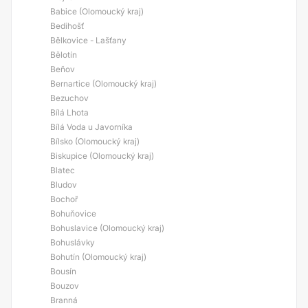
Babice (Olomoucký kraj)
Bedihošť
Bělkovice - Lašťany
Bělotín
Beňov
Bernartice (Olomoucký kraj)
Bezuchov
Bílá Lhota
Bílá Voda u Javorníka
Bílsko (Olomoucký kraj)
Biskupice (Olomoucký kraj)
Blatec
Bludov
Bochoř
Bohuňovice
Bohuslavice (Olomoucký kraj)
Bohuslávky
Bohutín (Olomoucký kraj)
Bousín
Bouzov
Branná