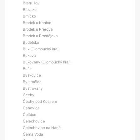
Bratrušov
Březsko
Brníčko
Brodek u Konice
Brodek u Přerova
Brodek u Prostějova
Budětsko
Buk (Olomoucký kraj)
Buková
Bukovany (Olomoucký kraj)
Bušín
Býškovice
Bystročice
Bystrovany
Čechy
Čechy pod Kosířem
Čehovice
Čelčice
Čelechovice
Čelechovice na Hané
Černá Voda