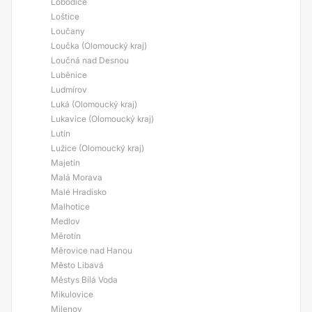
Lobodice
Loštice
Loučany
Loučka (Olomoucký kraj)
Loučná nad Desnou
Luběnice
Ludmírov
Luká (Olomoucký kraj)
Lukavice (Olomoucký kraj)
Lutín
Lužice (Olomoucký kraj)
Majetín
Malá Morava
Malé Hradisko
Malhotice
Medlov
Měrotín
Měrovice nad Hanou
Město Libavá
Městys Bílá Voda
Mikulovice
Milenov