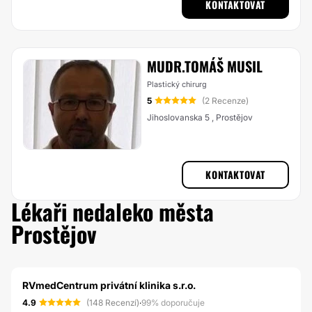
KONTAKTOVAT
MUDR.TOMÁŠ MUSIL
Plastický chirurg
5
(2 Recenze)
Jihoslovanska 5 , Prostějov
KONTAKTOVAT
Lékaři nedaleko města
Prostějov
RVmedCentrum privátní klinika s.r.o.
4.9
(148 Recenzí)
·
99% doporučuje