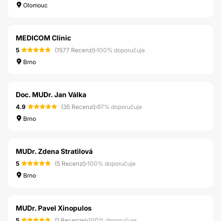
Olomouc
MEDICOM Clinic
5
(1577 Recenzí)
·
100% doporučuje
Brno
Doc. MUDr. Jan Válka
4.9
(35 Recenzí)
·
97% doporučuje
Brno
MUDr. Zdena Stratilová
5
(5 Recenzí)
·
100% doporučuje
Brno
MUDr. Pavel Xinopulos
5
(1 Recenze)
·
100% doporučuje