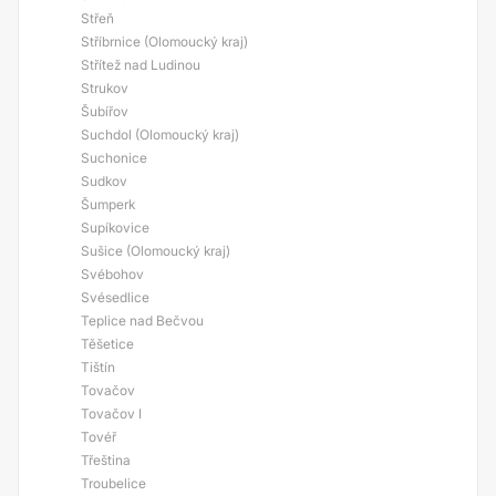
Střeň
Stříbrnice (Olomoucký kraj)
Střítež nad Ludinou
Strukov
Šubířov
Suchdol (Olomoucký kraj)
Suchonice
Sudkov
Šumperk
Supíkovice
Sušice (Olomoucký kraj)
Svébohov
Svésedlice
Teplice nad Bečvou
Těšetice
Tištín
Tovačov
Tovačov I
Tovéř
Třeština
Troubelice