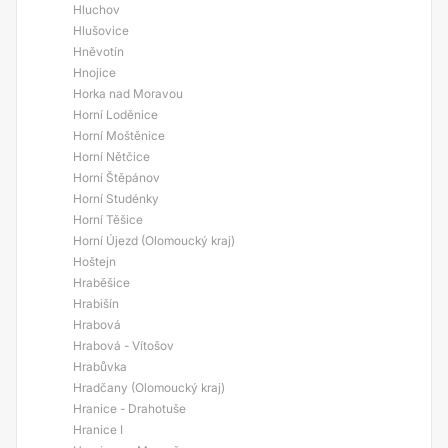
Hluchov
Hlušovice
Hněvotín
Hnojice
Horka nad Moravou
Horní Loděnice
Horní Moštěnice
Horní Nětčice
Horní Štěpánov
Horní Studénky
Horní Těšice
Horní Újezd (Olomoucký kraj)
Hoštejn
Hraběšice
Hrabišín
Hrabová
Hrabová - Vítošov
Hrabůvka
Hradčany (Olomoucký kraj)
Hranice - Drahotuše
Hranice I