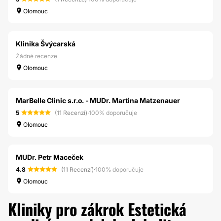
Olomouc
Klinika Švýcarská
Žádné recenze
Olomouc
MarBelle Clinic s.r.o. - MUDr. Martina Matzenauer
5
(11 Recenzí)
·
100% doporučuje
Olomouc
MUDr. Petr Maceček
4.8
(11 Recenzí)
·
100% doporučuje
Olomouc
Kliniky pro zákrok Estetická