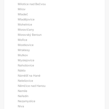
Milotice nad Bečvou
Mírov
Mladeč
Mladějovice
Mohelnice
Moravičany
Moravský Beroun
Mořice
Mostkovice
Mrsklesy
Mutkov
Myslejovice
Nahošovice
Náklo
Náměšť na Hané
Nelešovice
Němčice nad Hanou
Nemile
Neředín
Nezamyslice
Niva