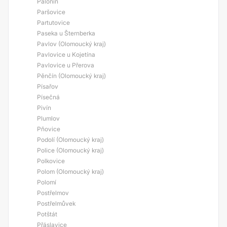
Palonín
Paršovice
Partutovice
Paseka u Šternberka
Pavlov (Olomoucký kraj)
Pavlovice u Kojetína
Pavlovice u Přerova
Pěnčín (Olomoucký kraj)
Písařov
Písečná
Pivín
Plumlov
Pňovice
Podolí (Olomoucký kraj)
Police (Olomoucký kraj)
Polkovice
Polom (Olomoucký kraj)
Polomí
Postřelmov
Postřelmůvek
Potštát
Přáslavice