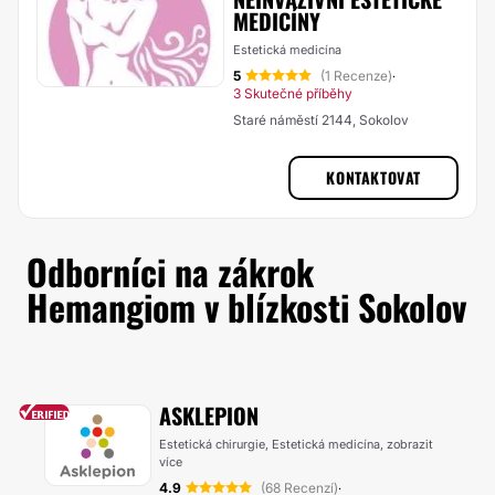
MEDICÍNY
Estetická medicína
5
(1 Recenze)
·
3 Skutečné příběhy
Staré náměstí 2144, Sokolov
KONTAKTOVAT
Odborníci na zákrok
Hemangiom v blízkosti Sokolov
ASKLEPION
Estetická chirurgie, Estetická medicína,
zobrazit
více
4.9
(68 Recenzí)
·