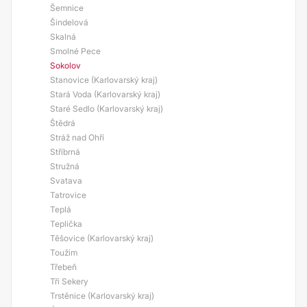
Šemnice
Šindelová
Skalná
Smolné Pece
Sokolov
Stanovice (Karlovarský kraj)
Stará Voda (Karlovarský kraj)
Staré Sedlo (Karlovarský kraj)
Štědrá
Stráž nad Ohří
Stříbrná
Stružná
Svatava
Tatrovice
Teplá
Teplička
Těšovice (Karlovarský kraj)
Toužim
Třebeň
Tři Sekery
Trstěnice (Karlovarský kraj)