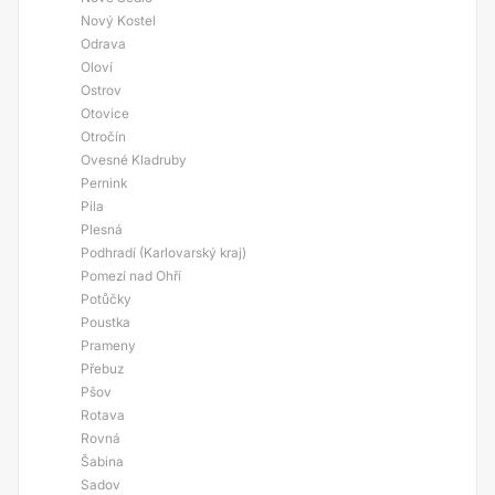
Nový Kostel
Odrava
Oloví
Ostrov
Otovice
Otročín
Ovesné Kladruby
Pernink
Pila
Plesná
Podhradí (Karlovarský kraj)
Pomezí nad Ohří
Potůčky
Poustka
Prameny
Přebuz
Pšov
Rotava
Rovná
Šabina
Sadov