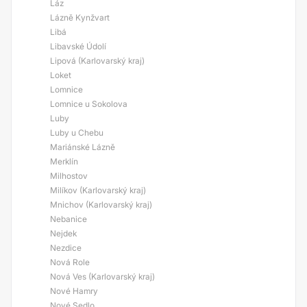
Láz
Lázně Kynžvart
Libá
Libavské Údolí
Lipová (Karlovarský kraj)
Loket
Lomnice
Lomnice u Sokolova
Luby
Luby u Chebu
Mariánské Lázně
Merklín
Milhostov
Milíkov (Karlovarský kraj)
Mnichov (Karlovarský kraj)
Nebanice
Nejdek
Nezdice
Nová Role
Nová Ves (Karlovarský kraj)
Nové Hamry
Nové Sedlo