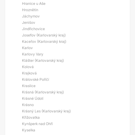
Hranice u Aše
Hroznětín
Jáchymov
Jenišov
Jindřichovice
Josefov (Karlovarský kraj)
Kaceřov (Karlovarský kraj)
Karlov
Karlovy Vary
Klášter (Karlovarský kraj)
Kolová
Krajková
Královské Poříčí
Kraslice
Krásná (Karlovarský kraj)
Krásné Údolí
Krásno
Krásný Les (Karlovarský kraj)
Křižovatka
Kynšperk nad Ohří
Kyselka