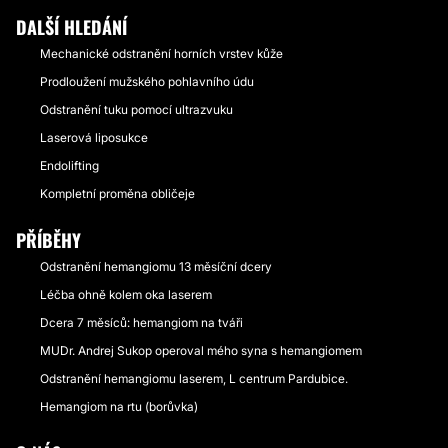
DALŠÍ HLEDÁNÍ
Mechanické odstranění horních vrstev kůže
Prodloužení mužského pohlavního údu
Odstranění tuku pomocí ultrazvuku
Laserová liposukce
Endolifting
Kompletní proměna obličeje
PŘÍBĚHY
Odstranění hemangiomu 13 měsíční dcery
Léčba ohně kolem oka laserem
Dcera 7 měsíců: hemangiom na tváři
MUDr. Andrej Sukop operoval mého syna s hemangiomem
Odstranění hemangiomu laserem, L centrum Pardubice.
Hemangiom na rtu (borůvka)