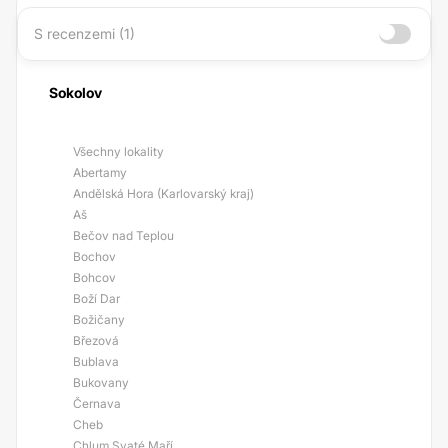
S recenzemi (1)
Sokolov
Všechny lokality
Abertamy
Andělská Hora (Karlovarský kraj)
Aš
Bečov nad Teplou
Bochov
Bohcov
Boží Dar
Božičany
Březová
Bublava
Bukovany
Černava
Cheb
Chlum Svaté Maří