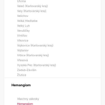
Útvina
Valeč (Karlovarský kraj)
Valy (Karlovarský kraj)
Velichov
Velká Hleďsebe
Velký Luh
Verušičky
Vintířov
Vlkovice
Vojkovice (Karlovarský kraj)
Vojtanov
Vrbice (Karlovarský kraj)
Vřesová
Vysoká Pec (Karlovarský kraj)
Zádub-Závišín
Žlutice
Hemangiom
Všechny zákroky
Hemangiom