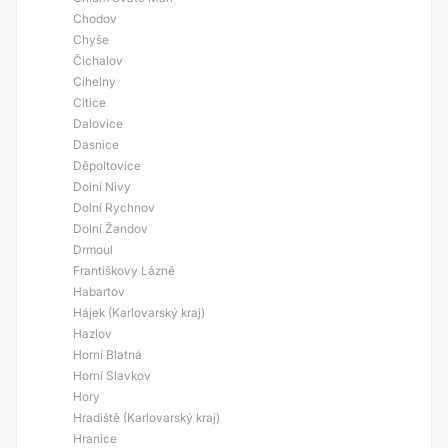
Chodov
Chyše
Čichalov
Cihelny
Citice
Dalovice
Dasnice
Děpoltovice
Dolní Nivy
Dolní Rychnov
Dolní Žandov
Drmoul
Františkovy Lázně
Habartov
Hájek (Karlovarský kraj)
Hazlov
Horní Blatná
Horní Slavkov
Hory
Hradiště (Karlovarský kraj)
Hranice