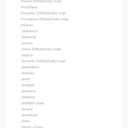
Hvozd (Středočeský kraj)
Hvožďany
Hvozdec (Středočeský kraj)
Hvozdnice (Středočeský kraj)
Hýskov
Jabkenice
Jablonná
Jankov
Janov (Středočeský kraj)
Jarpice
Javorník (Středočeský kraj)
Jedomělice
Jemníky
Jeneč
Jenštejn
Jesenice
Ješetice
Jestřabí Lhota
Jevany
Jeviněves
Jíkev
Jílové u Prahy