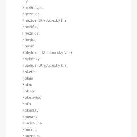
Kly
Kmetiněves
Kněževes
Kněžice (Středočeský kraj)
Kněžičky
Kněžmost
Kňovice
Knovíz
Kobylnice (Středočeský kraj)
Kochánky
Kojetice (Středočeský kraj)
Kokořín
Kolaje
Koleč
Kolešov
Kolešovice
Kolín
Kolomuty
Komárov
Konárovice
Kondrac
Koněprusy