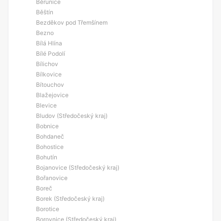
Běrunice
Běštín
Bezděkov pod Třemšínem
Bezno
Bílá Hlína
Bílé Podolí
Bílichov
Bílkovice
Bítouchov
Blažejovice
Blevice
Bludov (Středočeský kraj)
Bobnice
Bohdaneč
Bohostice
Bohutín
Bojanovice (Středočeský kraj)
Bořanovice
Boreč
Borek (Středočeský kraj)
Borotice
Borovnice (Středočeský kraj)