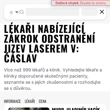
|
LÉKAŘI NABÍZEJÍCÍ
ZÁKROK
ODSTRANĚNÍ
JIZEV LASEREM
V:
ČÁSLAV
Více než 999 lékařů a klinik. Vyhledejte lékaře a
kliniky doporučené skutečnými pacienty,
seznamte se s jejich zkušenostmi a rozhodujte
se s důvěrou.
INFORMACE
LÉKAŘI
CENA
MUDR. VLADIMÍR VACÍK