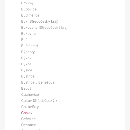
Broumy
Bubovice
Budiměřice
Buk (Středočeský kraj)
Bukovany (Středočeský kraj)
Bukovno
Buš
Buštěhrad
Býchory
Býkev
Bykoš
Byšice
Bystřice
Bystřice u Benešova
Bzová
Čachovice
Čakov (Středočeský kraj)
Čakovičky
Čáslav
Čečelice
Čechtice