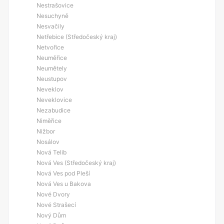
Nestrašovice
Nesuchyně
Nesvačily
Netřebice (Středočeský kraj)
Netvořice
Neuměřice
Neumětely
Neustupov
Neveklov
Neveklovice
Nezabudice
Niměřice
Nižbor
Nosálov
Nová Telib
Nová Ves (Středočeský kraj)
Nová Ves pod Pleší
Nová Ves u Bakova
Nové Dvory
Nové Strašecí
Nový Dům