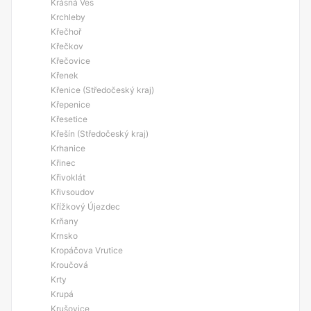
Krásná Ves
Krchleby
Křečhoř
Křečkov
Křečovice
Křenek
Křenice (Středočeský kraj)
Křepenice
Křesetice
Křešín (Středočeský kraj)
Krhanice
Křinec
Křivoklát
Křivsoudov
Křížkový Újezdec
Krňany
Krnsko
Kropáčova Vrutice
Kroučová
Krty
Krupá
Krušovice