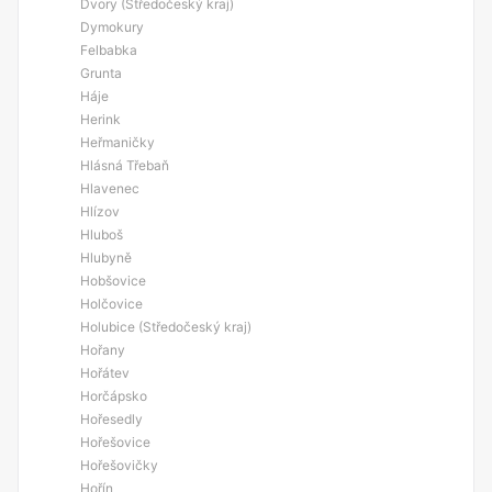
Dvory (Středočeský kraj)
Dymokury
Felbabka
Grunta
Háje
Herink
Heřmaničky
Hlásná Třebaň
Hlavenec
Hlízov
Hluboš
Hlubyně
Hobšovice
Holčovice
Holubice (Středočeský kraj)
Hořany
Hořátev
Horčápsko
Hořesedly
Hořešovice
Hořešovičky
Hořín