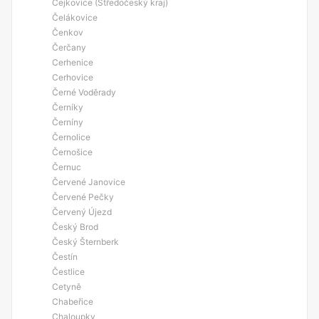
Čejkovice (Středočeský kraj)
Čelákovice
Čenkov
Čerčany
Cerhenice
Cerhovice
Černé Voděrady
Černíky
Černíny
Černolice
Černošice
Černuc
Červené Janovice
Červené Pečky
Červený Újezd
Český Brod
Český Šternberk
Čestín
Čestlice
Cetyně
Chabeřice
Chaloupky