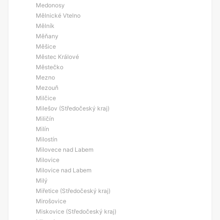
Medonosy
Mělnické Vtelno
Mělník
Měňany
Měšice
Městec Králové
Městečko
Mezno
Mezouň
Milčice
Milešov (Středočeský kraj)
Miličín
Milín
Milostín
Milovece nad Labem
Milovice
Milovice nad Labem
Milý
Miřetice (Středočeský kraj)
Mirošovice
Miskovice (Středočeský kraj)