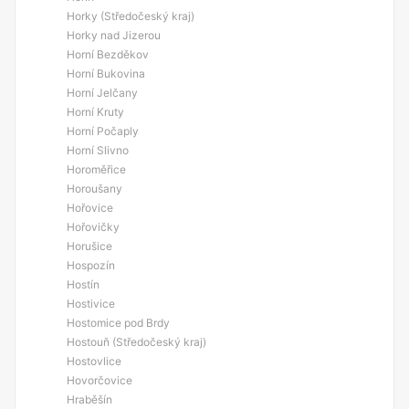
Horky (Středočeský kraj)
Horky nad Jizerou
Horní Bezděkov
Horní Bukovina
Horní Jelčany
Horní Kruty
Horní Počaply
Horní Slivno
Horoměřice
Horoušany
Hořovice
Hořovičky
Horušice
Hospozín
Hostín
Hostivice
Hostomice pod Brdy
Hostouň (Středočeský kraj)
Hostovlice
Hovorčovice
Hraběšín