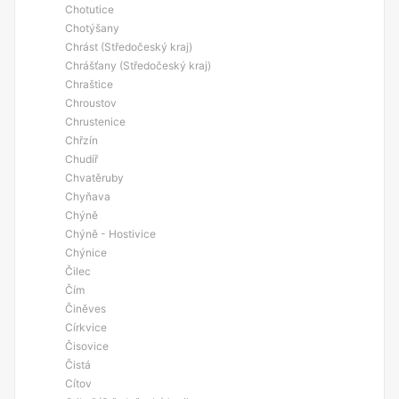
Chotutice
Chotýšany
Chrást (Středočeský kraj)
Chrášťany (Středočeský kraj)
Chraštice
Chroustov
Chrustenice
Chřzín
Chudíř
Chvatěruby
Chyňava
Chýně
Chýně - Hostivice
Chýnice
Čilec
Čím
Činěves
Církvice
Čisovice
Čistá
Cítov