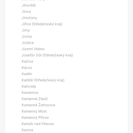
Jíloviště
Jince
Jinočany
Jiřice (Středočeský kraj)
Jirny
Jivina
Jizbice
Jizerní Vtelno
Josefův Důl (Středočeský kraj)
Kačice
Kácov
Kadlín
Kaliště (Středočeský kraj)
Kalivody
Kamenice
Kamenné Zboží
Kamenné Žehrovice
Kamenný Most
Kamenný Přívoz
Kamýk nad Vltavou
Kanina