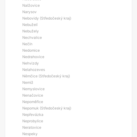
Nalžovice
Narysov
Nebovidy (Středočeský kraj)
Nebuželí
Nebužely
Nechvalice
Nečín
Nedomice
Nedrahovice
Nehvizdy
Nelahozeves
Němčice (Středočeský kraj)
Nemíž
Nemyslovice
Nenačovice
Nepoměřice
Nepomuk (Středočeský kraj)
Nepřevázka
Neprobylice
Neratovice
Nespeky