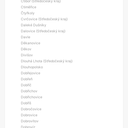
Ctiboř (Středočeský kraj)
Ctiměřice
Čtyřkoly
Cvrčovice (Středočeský kraj)
Daleké Dušníky
Dalovice (Středočeský kraj)
Davle
Děkanovice
Děkov
Divišov
Dlouhá Lhota (Středočeský kraj)
Dlouhopolsko
Dobřejovice
Dobřeň
Dobříč
Dobřichov
Dobřichovice
Dobříš
Dobročovice
Dobrovice
Dobrovítov
Dobrovíz