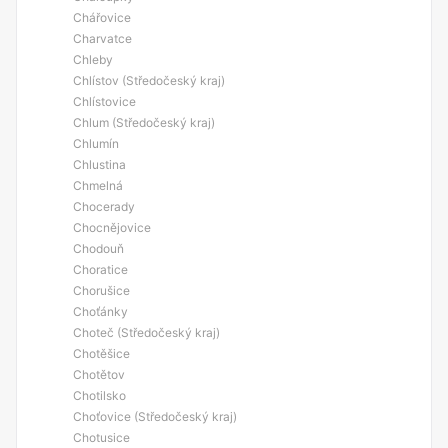
Chářovice
Charvatce
Chleby
Chlístov (Středočeský kraj)
Chlístovice
Chlum (Středočeský kraj)
Chlumín
Chlustina
Chmelná
Chocerady
Chocnějovice
Chodouň
Choratice
Chorušice
Choťánky
Choteč (Středočeský kraj)
Chotěšice
Chotětov
Chotilsko
Choťovice (Středočeský kraj)
Chotusice