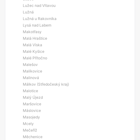
Lužec nad Vltavou
Lužná
Lužná u Rakovníka
Lysá nad Labem
Makotřasy
Malá Hraštice
Malá Víska
Malé Kyšice
Malé Přítočno
Malešov
Malíkovice
Malinová
Málkov (Středočeský kraj)
Malotice
Malý Újezd
Maršovice
Máslovice
Masojedy
Mcely
Mečeříž
Měchenice