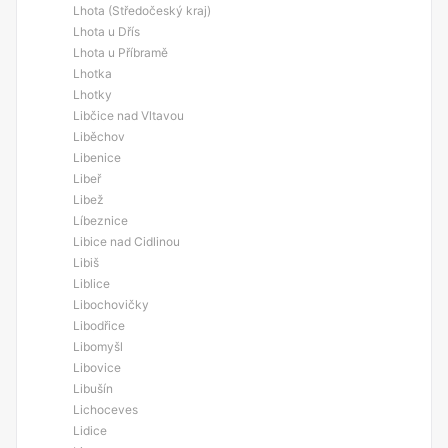
Lhota (Středočeský kraj)
Lhota u Dřís
Lhota u Příbramě
Lhotka
Lhotky
Libčice nad Vltavou
Liběchov
Libenice
Libeř
Libež
Líbeznice
Libice nad Cidlinou
Libiš
Liblice
Libochovičky
Libodřice
Libomyšl
Libovice
Libušín
Lichoceves
Lidice