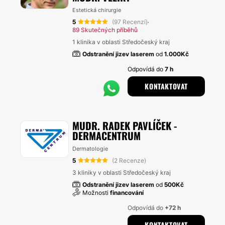
Estetická chirurgie
5
(97 Recenzí)
·
89 Skutečných příběhů
1 klinika v oblasti Středočeský kraj
Odstranění jizev laserem
od
1.000Kč
Odpovídá do
7 h
KONTAKTOVAT
MUDR. RADEK PAVLÍČEK -
DERMACENTRUM
Dermatologie
5
(2 Recenze)
3 kliniky v oblasti Středočeský kraj
Odstranění jizev laserem
od
500Kč
Možnosti
financování
Odpovídá do
+72 h
KONTAKTOVAT