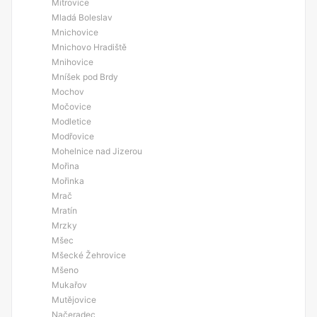
Mitrovice
Mladá Boleslav
Mnichovice
Mnichovo Hradiště
Mnihovice
Mníšek pod Brdy
Mochov
Močovice
Modletice
Modřovice
Mohelnice nad Jizerou
Mořina
Mořinka
Mrač
Mratín
Mrzky
Mšec
Mšecké Žehrovice
Mšeno
Mukařov
Mutějovice
Načeradec