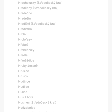
Hracholusky (Středočeský kraj)
Hradčany (Středočeský kraj)
Hradečno
Hradešín
Hradiště (Středočeský kraj)
Hradišťko
Hrdlív
Hrdlořezy
Hřebeč
Hřebečníky
Hředle
Hřiměždice
Hrubý Jeseník
Hrusice
Hrušov
Hudčice
Hudlice
Hulice
Husí Lhota
Husinec (Středočeský kraj)
Hvězdonice