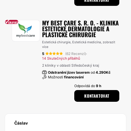
MY BEST CARE S. R. O. - KLINIKA
ESTETICKÉ DERMATOLOGIE A
PLASTICKÉ CHIRURGIE
Estetická chirurgie, Estetická medicína,
zobrazit
více
5
(62 Recenzí)
·
14 Skutečných příběhů
2 kliniky v oblasti Středočeský kraj
Odstranění jizev laserem
od
4.290Kč
Možnosti
financování
Odpovídá do
9 h
KONTAKTOVAT
Čáslav