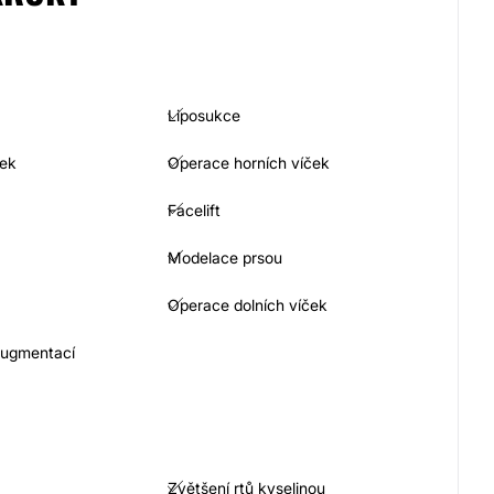
Liposukce
ček
Operace horních víček
Facelift
Modelace prsou
Operace dolních víček
augmentací
Zvětšení rtů kyselinou