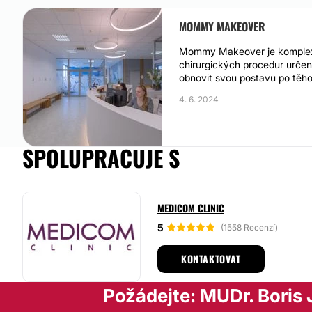
MOMMY MAKEOVER
Mommy Makeover je komplexn
chirurgických procedur určen
obnovit svou postavu po těhot
4. 6. 2024
SPOLUPRACUJE S
MEDICOM CLINIC
5
(1558 Recenzí)
KONTAKTOVAT
Požádejte: MUDr. Boris