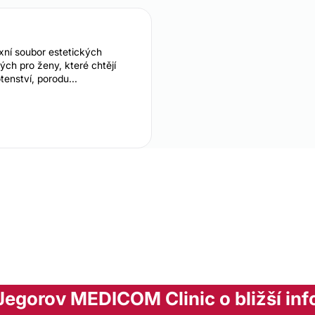
í soubor estetických
ých pro ženy, které chtějí
enství, porodu...
 Jegorov MEDICOM Clinic o bližší in