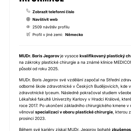
Zobrazit telefonní číslo
Navštívit web
2509 návštěv profilu
Profil v jiné zemi:
Německo
MUDr. Boris Jegorov
je vysoce
kvalifikovaný plastický c
na zákroky plastické chirurgie a na známé klinice MEDICO
působí od roku 2025.
MUDr. Boris Jegorov své vzdělání započal na Střední zdrav
odborné škole zdravotnické v Českých Budějovicích, kde 
zdravotnické lyceum. Následně pokračoval studiem všeobe
Lékařské fakultě Univerzity Karlovy v Hradci Králové, kter
roce 2017. Po ukončení základního chirurgického kmene v 
věnoval
specializaci v oboru plastické chirurgie
, kterou z
prosinci 2023.
Během své kariéry získal MUDr. Jegorov bohaté
zkušenos