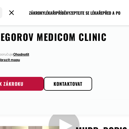
ZÁKROKY
LÉKAŘI
PŘÍBĚHY
ZEPTEJTE SE LÉKAŘE
PŘED A PO
JEGOROV MEDICOM CLINIC
poručuje
Ohodnotit
brazit mapu
 K ZÁKROKU
KONTAKTOVAT