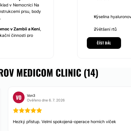
říklad v Nemocnici Na
onstrukcemi prsu, body
Kyselina hyalurono
.
omoc v Zambii a Keni
,
Zvětšení rtů
ační činnosti pro
 na renomovaných
Botulotoxin proti p
ČÍST DÁL
ady či Fakultní
Antiaging
řen účastí na
mi na moderní trendy
ROV MEDICOM CLINIC (14)
 medicíny a plastické
dominoplastika,
ace lift a mnoho
Von3
VO
Ověřeno dne 6. 7. 2026
ltace s klientem.
se všemi potřebnými
Hezký přístup. Velmi spokojená-operace horních víček