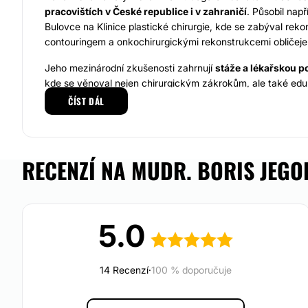
pracovištích v České republice i v zahraničí
. Působil nap
Bulovce na Klinice plastické chirurgie, kde se zabýval rek
contouringem a onkochirurgickými rekonstrukcemi obličeje
Jeho mezinárodní zkušenosti zahrnují
stáže a lékařskou p
kde se věnoval nejen chirurgickým zákrokům, ale také eduk
místní komunitu a studenty. Kromě toho se účastnil stáží
ČÍST DÁL
klinikách plastické chirurgie, jako jsou FN Královské Vinohr
nemocnice u sv. Anny v Brně. Jeho profesní profil je podpo
prestižních kongresech, certifikáty a workshopy zaměřený
estetické medicíny.
RECENZÍ NA MUDR. BORIS JEGO
MUDr. Boris Jegorov se
specializuje na zákroky estetické
chirurgie
, jako je zvětšení, modelace, zmenšení prsou, ab
liposukce, rhinoplastika otevřenou a uzavřenou metodou, f
5.0
dalších.
Pro MUDr. Borise Jegorova je nesmírně důležitá první konzu
14 Recenzí
·
100 % doporučuje
Vyslechnout jeho přání a společně připravit operační plán 
informacemi.