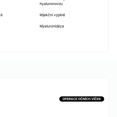
hyaluronovou
vá
Injekční výplně
Hyaluronidáza
ocení
Mezonitě
OPERACE OČNÍCH VÍČEK