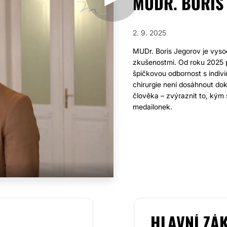
MUDR. BORIS
2. 9. 2025
MUDr. Boris Jegorov je vyso
zkušenostmi. Od roku 2025 
špičkovou odbornost s indiv
chirurgie není dosáhnout dok
člověka – zvýraznit to, kým s
medailonek.
HLAVNÍ ZÁ