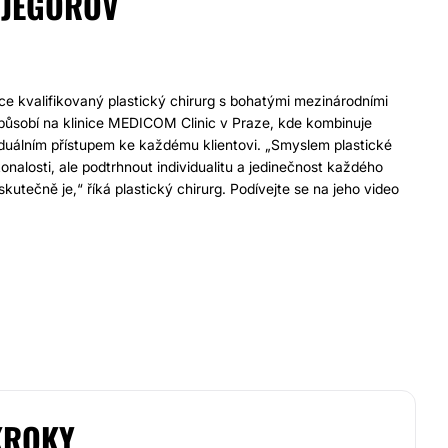
 JEGOROV
ce kvalifikovaný plastický chirurg s bohatými mezinárodními
působí na klinice MEDICOM Clinic v Praze, kde kombinuje
iduálním přístupem ke každému klientovi. „Smyslem plastické
onalosti, ale podtrhnout individualitu a jedinečnost každého
kutečně je,“ říká plastický chirurg. Podívejte se na jeho video
KROKY