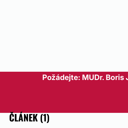
Ne
Přijímané způsoby platby:
V hotovosti
Platba kartou
Převodem
Požádejte: MUDr. Boris
ČLÁNEK (1)