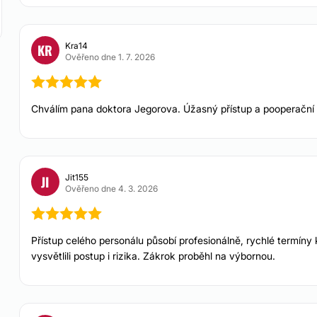
m oboru to platí
cílem je jeho maximální
Kra14
KR
Ověřeno dne 1. 7. 2026
ře. Aktivně se zajímá o
tápěčem s řadou
Chválím pana doktora Jegorova. Úžasný přístup a pooperační 
Jit155
JI
Ověřeno dne 4. 3. 2026
Přístup celého personálu působí profesionálně, rychlé termíny k
vysvětlili postup i rizika. Zákrok proběhl na výbornou.