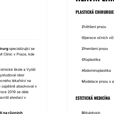
PLASTICKÁ CHIRURGIE
Zvětšení prsou
Operace očních ví
hirurg
specializující se
Zmenšení prsou
M Clinic v Praze, kde
Otoplastika
otnické škole a Vyšší
Abdominoplastika
vystudoval obor
cného lékařství na
Modelace prsou s 
é úspěšně absolvoval v
roce 2019 se dále
ESTETICKÁ MEDICÍNA
avršil atestací v
ti na různých
Botulotoxin