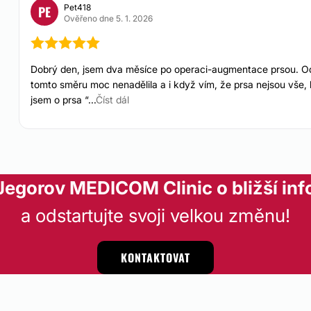
Pet418
PE
Ověřeno dne 5. 1. 2026
Dobrý den, jsem dva měsíce po operaci-augmentace prsou. Od 
tomto směru moc nenadělila a i když vím, že prsa nejsou vše, by
jsem o prsa “...
Číst dál
 Jegorov MEDICOM Clinic o bližší in
a odstartujte svoji velkou změnu!
KONTAKTOVAT