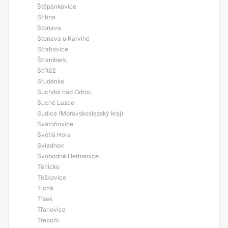
Štěpánkovice
Štítina
Stonava
Stonava u Karviné
Strahovice
Štramberk
Střítěž
Studénka
Suchdol nad Odrou
Suché Lazce
Sudice (Moravskoslezský kraj)
Svatoňovice
Světlá Hora
Sviadnov
Svobodné Heřmanice
Těrlicko
Těškovice
Tichá
Tísek
Třanovice
Třebom