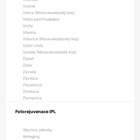
Vražné
Vrbice (Moravskoslezský kraj)
Vrbno pod Pradědem
Vrchy
Vřesina
Vršovice (Moravskoslezský kraj)
Vyšní Lhoty
Vysoká (Moravskoslezský kraj)
Žabeň
Zátor
Závada
Závišice
Zbyslavice
Ženklava
Žermanice
Fotorejuvenace IPL
Všechny zákroky
Antiaging