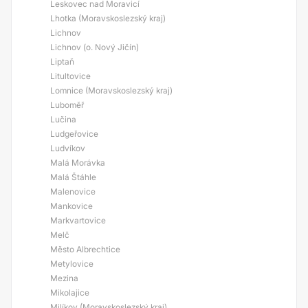
Leskovec nad Moravicí
Lhotka (Moravskoslezský kraj)
Lichnov
Lichnov (o. Nový Jičín)
Liptaň
Litultovice
Lomnice (Moravskoslezský kraj)
Luboměř
Lučina
Ludgeřovice
Ludvíkov
Malá Morávka
Malá Štáhle
Malenovice
Mankovice
Markvartovice
Melč
Město Albrechtice
Metylovice
Mezina
Mikolajice
Milíkov (Moravskoslezský kraj)