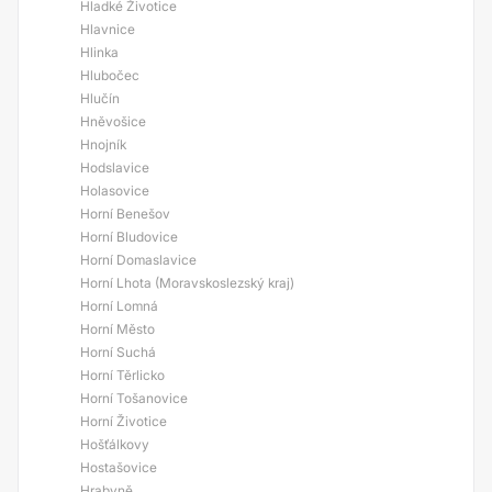
Hladké Životice
Hlavnice
Hlinka
Hlubočec
Hlučín
Hněvošice
Hnojník
Hodslavice
Holasovice
Horní Benešov
Horní Bludovice
Horní Domaslavice
Horní Lhota (Moravskoslezský kraj)
Horní Lomná
Horní Město
Horní Suchá
Horní Těrlicko
Horní Tošanovice
Horní Životice
Hošťálkovy
Hostašovice
Hrabyně