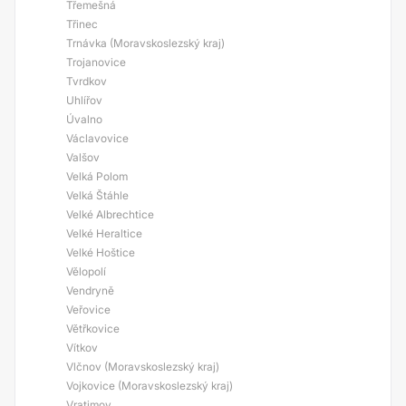
Třemešná
Třinec
Trnávka (Moravskoslezský kraj)
Trojanovice
Tvrdkov
Uhlířov
Úvalno
Václavovice
Valšov
Velká Polom
Velká Štáhle
Velké Albrechtice
Velké Heraltice
Velké Hoštice
Vělopolí
Vendryně
Veřovice
Větřkovice
Vítkov
Vlčnov (Moravskoslezský kraj)
Vojkovice (Moravskoslezský kraj)
Vratimov