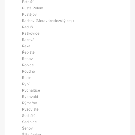
Pstruží
Pustá Polom
Pustějov
Radkov (Moravskoslezský kraj)
Raduň
Raškovice
Razová
Řeka
Řepiště
Rohov
Ropice
Roudno
Rusín
Rybí
Rychaltice
Rychvald
Rýmařov
Ryžoviště
Sedliště
Sedlnice
Šenov
Šilheřovice