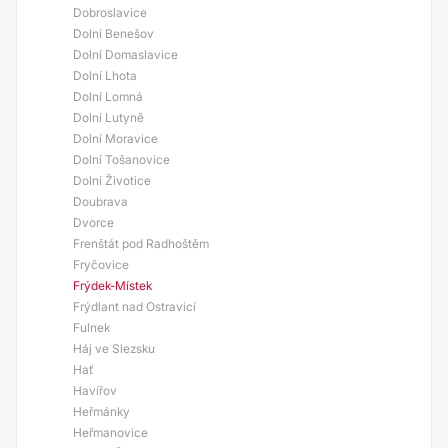
Dobroslavice
Dolní Benešov
Dolní Domaslavice
Dolní Lhota
Dolní Lomná
Dolní Lutyně
Dolní Moravice
Dolní Tošanovice
Dolní Životice
Doubrava
Dvorce
Frenštát pod Radhoštěm
Fryčovice
Frýdek-Místek
Frýdlant nad Ostravicí
Fulnek
Háj ve Slezsku
Hať
Havířov
Heřmánky
Heřmanovice