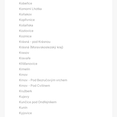
Kobeřice
Komorní Lhotka
Koňakov
Kopřivnice
Košařiska
Kozlovice
Kozmice
Krásná - pod Krásnou
Krásná (Moravskoslezský kraj)
Krasov
Kravaře
Křišťanovice
Krmelín
Krnov
Krnov - Pod Bezručovým vrchem
Krnov - Pod Cvilínem
Kružberk
Kujavy
Kunčice pod Ondřejníkem
Kunín
Kyjovice