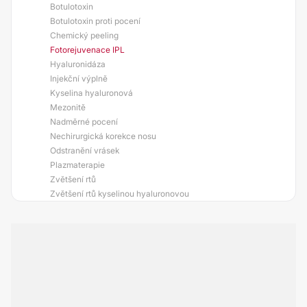
Botulotoxin
Botulotoxin proti pocení
Chemický peeling
Fotorejuvenace IPL
Hyaluronidáza
Injekční výplně
Kyselina hyaluronová
Mezonitě
Nadměrné pocení
Nechirurgická korekce nosu
Odstranění vrásek
Plazmaterapie
Zvětšení rtů
Zvětšení rtů kyselinou hyaluronovou