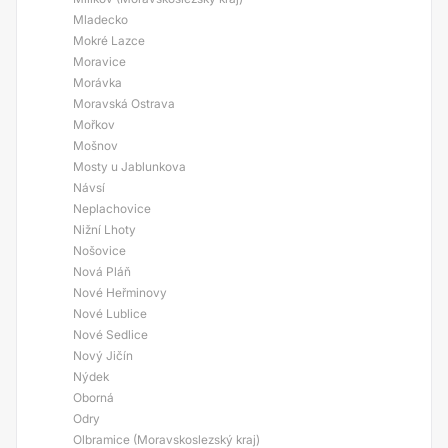
Mladecko
Mokré Lazce
Moravice
Morávka
Moravská Ostrava
Mořkov
Mošnov
Mosty u Jablunkova
Návsí
Neplachovice
Nižní Lhoty
Nošovice
Nová Pláň
Nové Heřminovy
Nové Lublice
Nové Sedlice
Nový Jičín
Nýdek
Oborná
Odry
Olbramice (Moravskoslezský kraj)