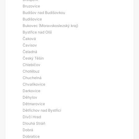
Bruzovice
Budišov nad Budišovkou
Budišovice
Bukovec (Moravskoslezský kraj)
Bystřice nad Olší
Čaková
Čavisov
Čeladná
Český Těšín
Chlebičov
Chotěbuz
Chuchelná
Chvalíkovice
Darkovice
Děhylov
Dětmarovice
Dětřichov nad Bystřicí
Dívčí Hrad
Dlouhá Stráň
Dobrá
Dobratice