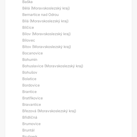
Baška
Bělá (Moravskoslezský kraj)
Bernartice nad Odrou
Bílá (Moravskoslezský kraj)
Bílčice
Bílov (Moravskoslezský kraj)
Bílovec
Bítov (Moravskoslezský kraj)
Bocanovice
Bohumín
Bohuslavice (Moravskoslezský kraj)
Bohušov
Bolatice
Bordovice
Brantice
Bratříkovice
Bravantice
Březová (Moravskoslezský kraj)
Břidličná
Brumovice
Bruntál
Brušperk