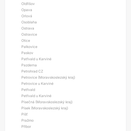
Oldřišov
Opava
Orlová
Osoblaha
Ostrava
Ostravice
Otice
Palkovice
Paskov
Patřvald u Karviné
Pazderna
Petrohrad CZ
Petrovice (Moravskoslezský kraj)
Petrovice u Karviné
Petřvald
Petřvald u Karviné
Písečná (Moravskoslezský kraj)
Písek (Moravskoslezský kraj)
Píšť
Pražmo
Příbor