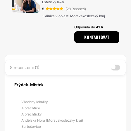
Estetický lékař
5
(28 Recenzí)
1 klinika v oblasti Moravskoslezský kraj
Odpovídá do
41 h
KONTAKTOVAT
S recenzemi (1)
Frýdek-Místek
Všechny lokality
Albrechtice
Albrechtičky
Andělská Hora (Moravskoslezský kraj)
Bartošovice