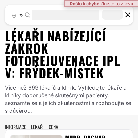
Došlo k chybě
Zkuste to znovu
|
LÉKAŘI NABÍZEJÍCÍ
ZÁKROK
FOTOREJUVENACE IPL
V:
FRÝDEK-MÍSTEK
Více než 999 lékařů a klinik. Vyhledejte lékaře a
kliniky doporučené skutečnými pacienty,
seznamte se s jejich zkušenostmi a rozhodujte se
s důvěrou.
INFORMACE
LÉKAŘI
CENA
MUDR. DAGMAR