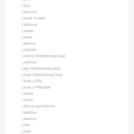
Lány
Lašovice
Lázně Toušeň
Lážovice
Lazsko
Ledce
Ledčice
Ledečko
Lešany (Středočeský kraj)
Lešetice
Lety (Středočeský kraj)
Lhota (Středočeský kraj)
Lhota u Dřís
Lhota u Příbramě
Lhotka
Lhotky
Libčice nad Vltavou
Liběchov
Libenice
Libeř
Libež