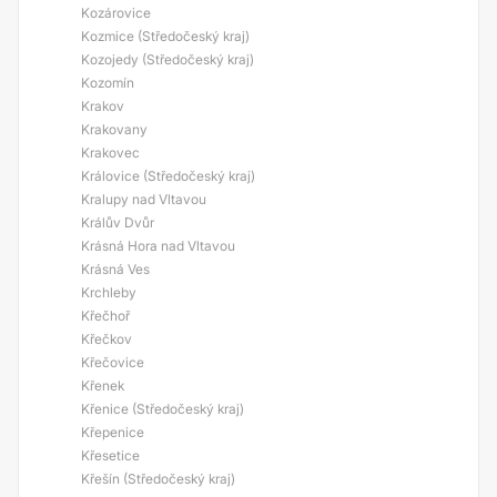
Kozárovice
Kozmice (Středočeský kraj)
Kozojedy (Středočeský kraj)
Kozomín
Krakov
Krakovany
Krakovec
Královice (Středočeský kraj)
Kralupy nad Vltavou
Králův Dvůr
Krásná Hora nad Vltavou
Krásná Ves
Krchleby
Křečhoř
Křečkov
Křečovice
Křenek
Křenice (Středočeský kraj)
Křepenice
Křesetice
Křešín (Středočeský kraj)