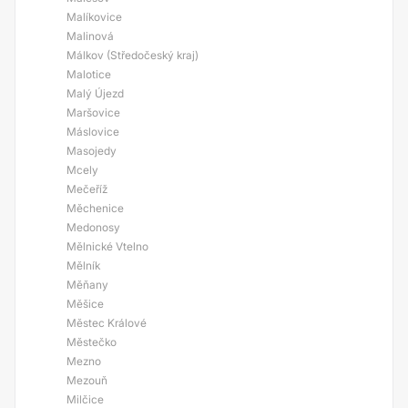
Malíkovice
Malinová
Málkov (Středočeský kraj)
Malotice
Malý Újezd
Maršovice
Máslovice
Masojedy
Mcely
Mečeříž
Měchenice
Medonosy
Mělnické Vtelno
Mělník
Měňany
Měšice
Městec Králové
Městečko
Mezno
Mezouň
Milčice