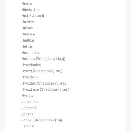
Hředle
Hřiměždice
Hrubý Jeseník
Hrusice
Hrušov
Hudčice
Hudlice
Hulice
Husí Lhota
Husinec (Středočeský kraj)
Hvězdonice
Hvozd (Středočeský kraj)
Hvožďany
Hvozdec (Středočeský kraj)
Hvozdnice (Středočeský kraj)
Hýskov
Jabkenice
Jablonná
Jankov
Janov (Středočeský kraj)
Jarpice