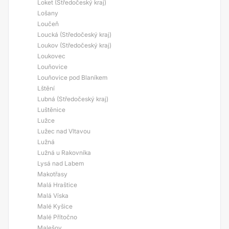
Loket (Středočeský kraj)
Lošany
Loučeň
Loucká (Středočeský kraj)
Loukov (Středočeský kraj)
Loukovec
Louňovice
Louňovice pod Blaníkem
Lštění
Lubná (Středočeský kraj)
Luštěnice
Lužce
Lužec nad Vltavou
Lužná
Lužná u Rakovníka
Lysá nad Labem
Makotřasy
Malá Hraštice
Malá Víska
Malé Kyšice
Malé Přítočno
Malešov