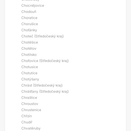
Chocnějovice
Chodouň
Choratice
Chorušice
Choťánky
Choteč (Středočeský kraj)
Chotěšice
Chotětov
Chotilsko
Choťovice (Středočeský kraj)
Chotusice
Chotutice
Chotýšany
Chrást (Středočeský kraj)
Chrášťany (Středočeský kraj)
Chraštice
Chroustov
Chrustenice
Chřzín
Chudíř
Chvatěruby