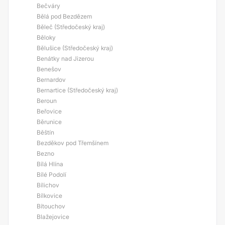
Bečváry
Bělá pod Bezdězem
Běleč (Středočeský kraj)
Běloky
Bělušice (Středočeský kraj)
Benátky nad Jizerou
Benešov
Bernardov
Bernartice (Středočeský kraj)
Beroun
Beřovice
Běrunice
Běštín
Bezděkov pod Třemšínem
Bezno
Bílá Hlína
Bílé Podolí
Bílichov
Bílkovice
Bítouchov
Blažejovice