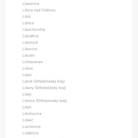
Líbeznice
Libice nad Cidlinou
Libiš
Liblice
Libochovičky
Libodřice
Libomyšl
Libovice
Libušín
Lichoceves
Lidice
Lipec
Lipník (Středočeský kraj)
Lišany (Středočeský kraj)
Líský
Líšnice (Středočeský kraj)
Liteň
Litichovice
Lobeč
Lochovice
Loděnice