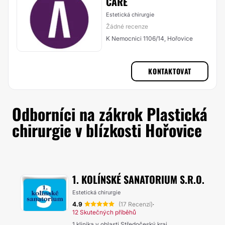
CARE
Estetická chirurgie
Žádné recenze
K Nemocnici 1106/14, Hořovice
KONTAKTOVAT
Odborníci na zákrok Plastická
chirurgie v blízkosti Hořovice
1. KOLÍNSKÉ SANATORIUM S.R.O.
Estetická chirurgie
4.9
(17 Recenzí)
·
12 Skutečných příběhů
1 klinika v oblasti Středočeský kraj