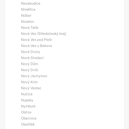
Nezabudice
Niměřice
Nižbor
Nosálov
Nová Telib
Nová Ves (Středočeský kraj)
Nová Ves pod Pleší
Nová Ves u Bakova
Nové Dvory
Nové Strašecí
Nový Dům
Nový Dvůr
Nový Jáchymov
Nový Knín
Nový Vestec
Nučice
Nupaky
Nymburk
Občov
Obecnice
Obořiště