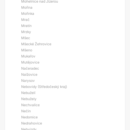
Mohelnice nad Jizerou
Mořina
Mořinka
Mrač
Mratín
Mrzky
Mšec
Mšecké Žehrovice
Mšeno
Mukařov
Mutějovice
Načeradec
Nalžovice
Narysov
Nebovidy (Středočeský kraj)
Nebuželí
Nebužely
Nechvalice
Nečín
Nedomice
Nedrahovice
Nehvizdy