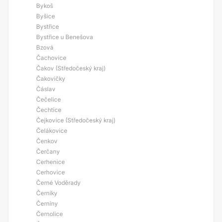
Bykoš
Byšice
Bystřice
Bystřice u Benešova
Bzová
Čachovice
Čakov (Středočeský kraj)
Čakovičky
Čáslav
Čečelice
Čechtice
Čejkovice (Středočeský kraj)
Čelákovice
Čenkov
Čerčany
Cerhenice
Cerhovice
Černé Voděrady
Černíky
Černíny
Černolice