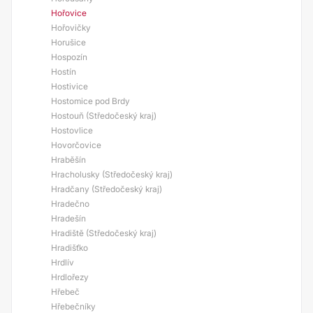
Hořovice
Hořovičky
Horušice
Hospozín
Hostín
Hostivice
Hostomice pod Brdy
Hostouň (Středočeský kraj)
Hostovlice
Hovorčovice
Hraběšín
Hracholusky (Středočeský kraj)
Hradčany (Středočeský kraj)
Hradečno
Hradešín
Hradiště (Středočeský kraj)
Hradišťko
Hrdlív
Hrdlořezy
Hřebeč
Hřebečníky