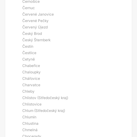
Černošice
Černuc
Červené Janovice
Červené Pečky
Červený Újezd
Český Brod
Český Šternberk
Čestín
Čestlice
Cetyně
Chabeřice
Chaloupky
Chářovice
Charvatce
Chleby
Chlístov (Středočeský kraj)
Chlístovice
Chlum (Středočeský kraj)
Chlumín
Chlustina
Chmelná
Chocerady