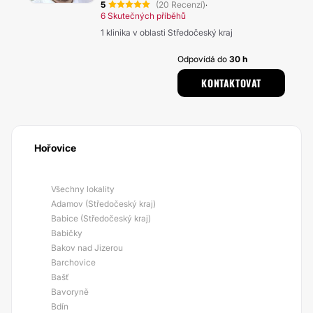
5
(20 Recenzí)
·
6 Skutečných příběhů
1 klinika v oblasti Středočeský kraj
Odpovídá do
30 h
KONTAKTOVAT
Hořovice
Všechny lokality
Adamov (Středočeský kraj)
Babice (Středočeský kraj)
Babičky
Bakov nad Jizerou
Barchovice
Bašť
Bavoryně
Bdín