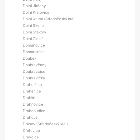
Dolní Jirčany
Dolní Kralovice
Dolní Krupá (Středočeský kraj)
Dolní Slivno
Dolní Stakory
Dolní Zimoř
Domanovice
Domousnice
Doubek
Doubravčany
Doubravčice
Doubravička
Drahelčice
Drahenice
Drahlín
Drahňovice
Drahobudice
Drahouš
Drásov (Středočeský kraj)
Dřetovice
Dřevčice