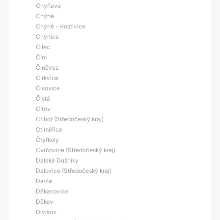
Chyňava
Chýně
Chýně - Hostivice
Chýnice
Čilec
Čím
Činěves
Církvice
Čisovice
Čistá
Cítov
Ctiboř (Středočeský kraj)
Ctiměřice
Čtyřkoly
Cvrčovice (Středočeský kraj)
Daleké Dušníky
Dalovice (Středočeský kraj)
Davle
Děkanovice
Děkov
Divišov