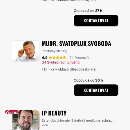
Odpovídá do
27 h
KONTAKTOVAT
MUDR. SVATOPLUK SVOBODA
Plastický chirurg
4.9
(74 Recenzí)
·
34 Skutečných příběhů
1 klinika v oblasti Středočeský kraj
Odpovídá do
30 h
KONTAKTOVAT
IP BEAUTY
Estetická chirurgie, Estetická medicína,
zobrazit
více