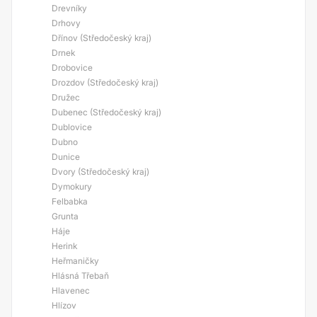
Drevníky
Drhovy
Dřínov (Středočeský kraj)
Drnek
Drobovice
Drozdov (Středočeský kraj)
Družec
Dubenec (Středočeský kraj)
Dublovice
Dubno
Dunice
Dvory (Středočeský kraj)
Dymokury
Felbabka
Grunta
Háje
Herink
Heřmaničky
Hlásná Třebaň
Hlavenec
Hlízov