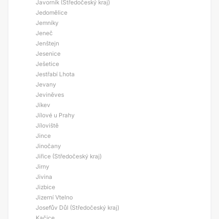
Javorník (Středočeský kraj)
Jedomělice
Jemníky
Jeneč
Jenštejn
Jesenice
Ješetice
Jestřabí Lhota
Jevany
Jeviněves
Jíkev
Jílové u Prahy
Jíloviště
Jince
Jinočany
Jiřice (Středočeský kraj)
Jirny
Jivina
Jizbice
Jizerní Vtelno
Josefův Důl (Středočeský kraj)
Kačice