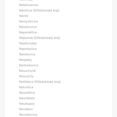
Nelahozeves
Němčice (Středočeský kraj)
Nemíž
Nemyslovice
Nenačovice
Nepoměřice
Nepomuk (Středočeský kraj)
Nepřevázka
Neprobylice
Neratovice
Nespeky
Nestrašovice
Nesuchyně
Nesvačily
Netřebice (Středočeský kraj)
Netvořice
Neuměřice
Neumětely
Neustupov
Neveklov
Neveklovice