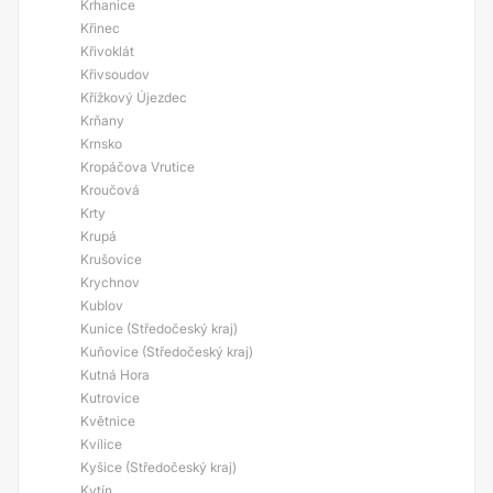
Krhanice
Křinec
Křivoklát
Křivsoudov
Křížkový Újezdec
Krňany
Krnsko
Kropáčova Vrutice
Kroučová
Krty
Krupá
Krušovice
Krychnov
Kublov
Kunice (Středočeský kraj)
Kuňovice (Středočeský kraj)
Kutná Hora
Kutrovice
Květnice
Kvílice
Kyšice (Středočeský kraj)
Kytín