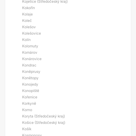
Kojetice (Středočeský kraj)
Kokořín
Kolaje
Koleč
Kolešov
Kolešovice
Kolín
Kolomuty
Komárov
Konárovice
Kondrac
Koněprusy
Konětopy
Konojedy
Konopiště
Kořenice
Korkyně
Korno
Koryta (Středočeský kraj)
Košice (Středočeský kraj)
Košík
Kosmonosy