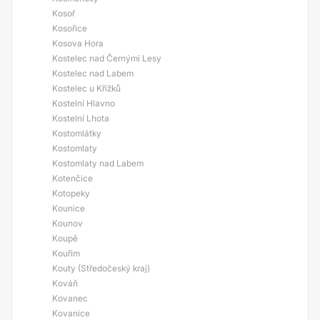
Kosoř
Kosořice
Kosova Hora
Kostelec nad Černými Lesy
Kostelec nad Labem
Kostelec u Křížků
Kostelní Hlavno
Kostelní Lhota
Kostomlátky
Kostomlaty
Kostomlaty nad Labem
Kotenčice
Kotopeky
Kounice
Kounov
Koupě
Kouřim
Kouty (Středočeský kraj)
Kováň
Kovanec
Kovanice