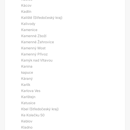
Kácov
Kadlín
Kaliště (Středočeský kraj)
Kalivody
Kamenice
Kamenné Zboží
Kamenné Žehrovice
Kamenný Most
Kamenný Přívoz
Kamýk nad Vltavou
Kanina
kapuce
Káraný
Karlík
Karlova Ves
Karlštejn
Katusice
Kbel (Středočeský kraj)
Ke Kolečku 50
Keblov
Kladno