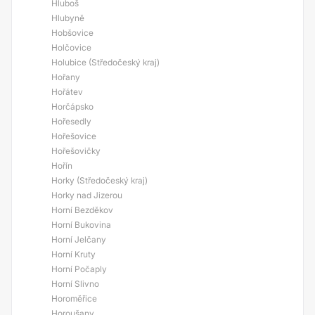
Hluboš
Hlubyně
Hobšovice
Holčovice
Holubice (Středočeský kraj)
Hořany
Hořátev
Horčápsko
Hořesedly
Hořešovice
Hořešovičky
Hořín
Horky (Středočeský kraj)
Horky nad Jizerou
Horní Bezděkov
Horní Bukovina
Horní Jelčany
Horní Kruty
Horní Počaply
Horní Slivno
Horoměřice
Horoušany