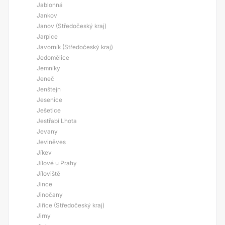
Jablonná
Jankov
Janov (Středočeský kraj)
Jarpice
Javorník (Středočeský kraj)
Jedomělice
Jemníky
Jeneč
Jenštejn
Jesenice
Ješetice
Jestřabí Lhota
Jevany
Jeviněves
Jíkev
Jílové u Prahy
Jíloviště
Jince
Jinočany
Jiřice (Středočeský kraj)
Jirny