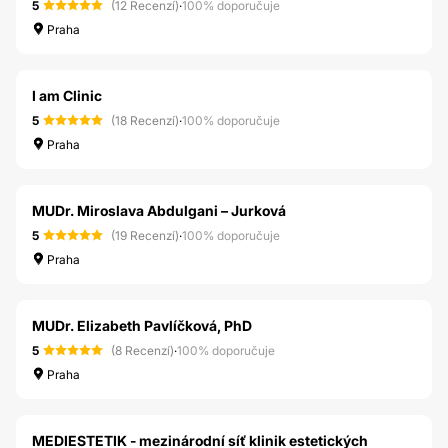
5
(12 Recenzí)
·
100% doporučuje
Praha
I am Clinic
5
(18 Recenzí)
·
100% doporučuje
Praha
MUDr. Miroslava Abdulgani – Jurková
5
(19 Recenzí)
·
100% doporučuje
Praha
MUDr. Elizabeth Pavlíčková, PhD
5
(8 Recenzí)
·
100% doporučuje
Praha
MEDIESTETIK - mezinárodní síť klinik estetických