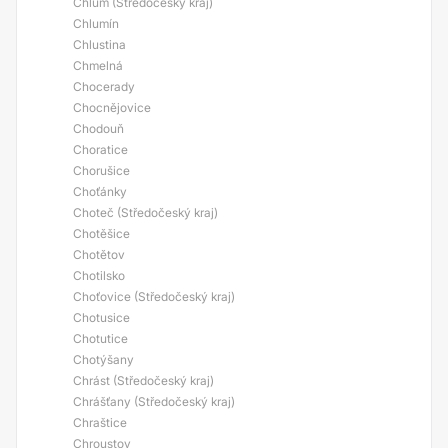
Chlum (Středočeský kraj)
Chlumín
Chlustina
Chmelná
Chocerady
Chocnějovice
Chodouň
Choratice
Chorušice
Choťánky
Choteč (Středočeský kraj)
Chotěšice
Chotětov
Chotilsko
Choťovice (Středočeský kraj)
Chotusice
Chotutice
Chotýšany
Chrást (Středočeský kraj)
Chrášťany (Středočeský kraj)
Chraštice
Chroustov