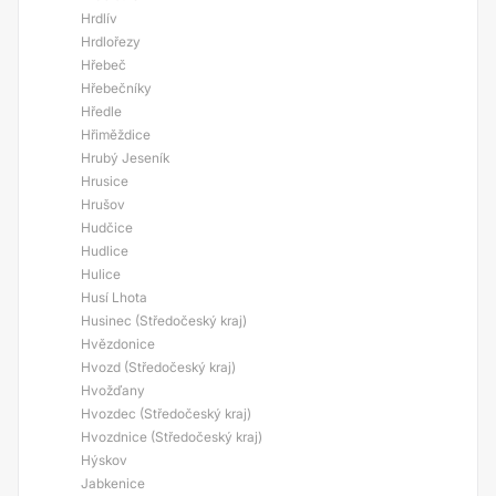
Hrdlív
Hrdlořezy
Hřebeč
Hřebečníky
Hředle
Hřiměždice
Hrubý Jeseník
Hrusice
Hrušov
Hudčice
Hudlice
Hulice
Husí Lhota
Husinec (Středočeský kraj)
Hvězdonice
Hvozd (Středočeský kraj)
Hvožďany
Hvozdec (Středočeský kraj)
Hvozdnice (Středočeský kraj)
Hýskov
Jabkenice