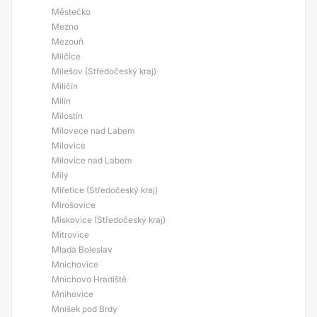
Městečko
Mezno
Mezouň
Milčice
Milešov (Středočeský kraj)
Miličín
Milín
Milostín
Milovece nad Labem
Milovice
Milovice nad Labem
Milý
Miřetice (Středočeský kraj)
Mirošovice
Miskovice (Středočeský kraj)
Mitrovice
Mladá Boleslav
Mnichovice
Mnichovo Hradiště
Mnihovice
Mníšek pod Brdy