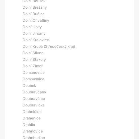
Dolní Bousov
Dolní Břežany
Dolní Bučice
Dolní Chvatliny
Dolní Hbity
Dolní Jirčany
Dolní Kralovice
Dolní Krupá (Středočeský kraj)
Dolní Slivno
Dolní Stakory
Dolní Zimoř
Domanovice
Domousnice
Doubek
Doubravčany
Doubravčice
Doubravička
Drahelčice
Drahenice
Drahlín
Drahňovice
Drahobudice