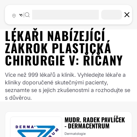
|
LÉKAŘI NABÍZEJÍCÍ
ZÁKROK
PLASTICKÁ
CHIRURGIE
V:
ŘÍČANY
Více než 999 lékařů a klinik. Vyhledejte lékaře a
kliniky doporučené skutečnými pacienty,
seznamte se s jejich zkušenostmi a rozhodujte se
s důvěrou.
MUDR. RADEK PAVLÍČEK
- DERMACENTRUM
Dermatologie