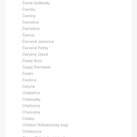
Černé Voděrady
Černíky
Černíny
Černolice
Černošice
Černuc
Červené Janovice
Červené Pečky
Červený Újezd
Český Brod
Český Šternberk
Čestín
Čestlice
Cetyně
Chabeřice
Chaloupky
Chářovice
Charvatce
Chleby
Chlístov (Středočeský kraj)
Chlístovice