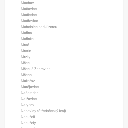
Mochov
Močovice
Modletice
Modřovice
Mohelnice nad Jizerou
Mořina
Mořinka
Mrač
Mratín
Mrzky
Mšec
Mšecké Žehrovice
Mšeno
Mukařov
Mutějovice
Načeradec
Nalžovice
Narysov
Nebovidy (Středočeský kraj)
Nebuželí
Nebužely