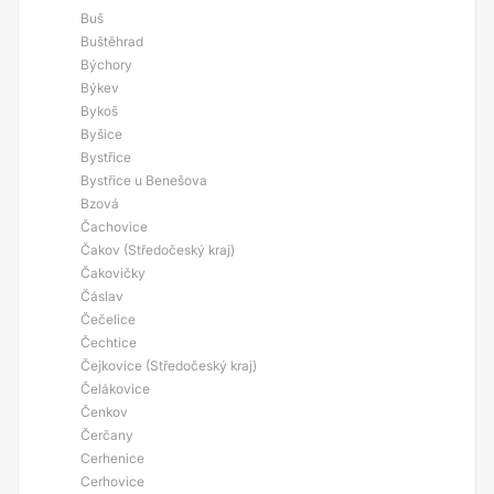
Buš
Buštěhrad
Býchory
Býkev
Bykoš
Byšice
Bystřice
Bystřice u Benešova
Bzová
Čachovice
Čakov (Středočeský kraj)
Čakovičky
Čáslav
Čečelice
Čechtice
Čejkovice (Středočeský kraj)
Čelákovice
Čenkov
Čerčany
Cerhenice
Cerhovice