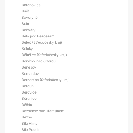
Barchovice
Bašť
Bavoryně
Bdín
Bečváry
Bělá pod Bezdězem
Běleč (Středočeský kraj)
Běloky
Bělušice (Středočeský kraj)
Benátky nad Jizerou
Benešov
Bernardov
Bernartice (Středočeský kraj)
Beroun
Beřovice
Běrunice
Běštín
Bezděkov pod Třemšínem
Bezno
Bílá Hlína
Bílé Podolí