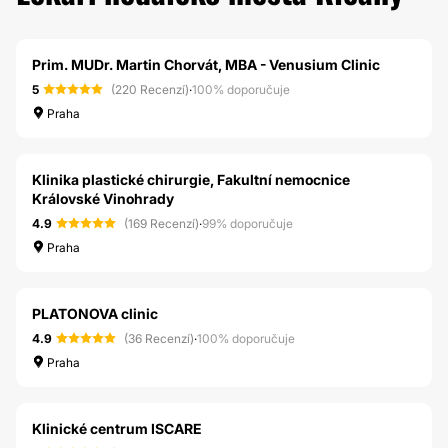
Prim. MUDr. Martin Chorvát, MBA - Venusium Clinic
5
(220 Recenzí)
·
100% doporučuje
Praha
Klinika plastické chirurgie, Fakultní nemocnice
Královské Vinohrady
4.9
(169 Recenzí)
·
99% doporučuje
Praha
PLATONOVA clinic
4.9
(36 Recenzí)
·
100% doporučuje
Praha
Klinické centrum ISCARE