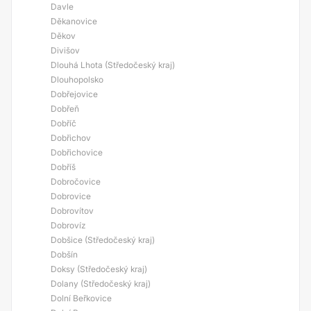
Davle
Děkanovice
Děkov
Divišov
Dlouhá Lhota (Středočeský kraj)
Dlouhopolsko
Dobřejovice
Dobřeň
Dobříč
Dobřichov
Dobřichovice
Dobříš
Dobročovice
Dobrovice
Dobrovítov
Dobrovíz
Dobšice (Středočeský kraj)
Dobšín
Doksy (Středočeský kraj)
Dolany (Středočeský kraj)
Dolní Beřkovice