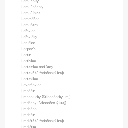
Horní Kruty
Horní Počaply
Horní Slivno
Horoměřice
Horoušany
Hořovice
Hořovičky
Horušice
Hospozín
Hostín
Hostivice
Hostomice pod Brdy
Hostouň (Středočeský kraj)
Hostovlice
Hovorčovice
Hraběšín
Hracholusky (Středočeský kraj)
Hradčany (Středočeský kraj)
Hradečno
Hradešín
Hradiště (Středočeský kraj)
Hradišťko