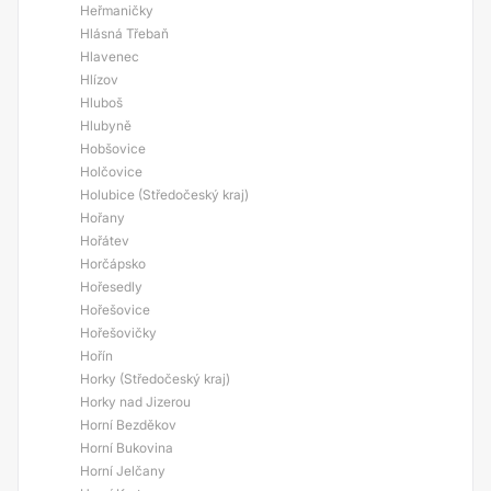
Heřmaničky
Hlásná Třebaň
Hlavenec
Hlízov
Hluboš
Hlubyně
Hobšovice
Holčovice
Holubice (Středočeský kraj)
Hořany
Hořátev
Horčápsko
Hořesedly
Hořešovice
Hořešovičky
Hořín
Horky (Středočeský kraj)
Horky nad Jizerou
Horní Bezděkov
Horní Bukovina
Horní Jelčany