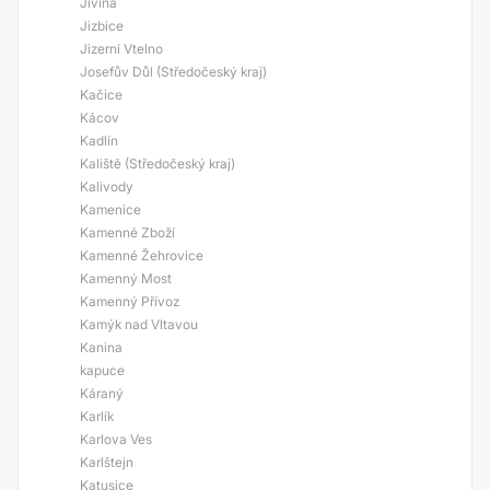
Jivina
Jizbice
Jizerní Vtelno
Josefův Důl (Středočeský kraj)
Kačice
Kácov
Kadlín
Kaliště (Středočeský kraj)
Kalivody
Kamenice
Kamenné Zboží
Kamenné Žehrovice
Kamenný Most
Kamenný Přívoz
Kamýk nad Vltavou
Kanina
kapuce
Káraný
Karlík
Karlova Ves
Karlštejn
Katusice