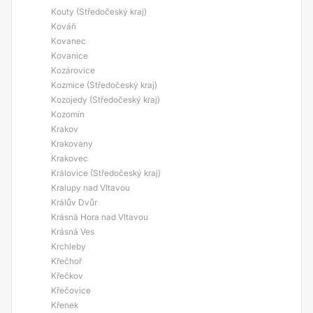
Kouty (Středočeský kraj)
Kováň
Kovanec
Kovanice
Kozárovice
Kozmice (Středočeský kraj)
Kozojedy (Středočeský kraj)
Kozomín
Krakov
Krakovany
Krakovec
Královice (Středočeský kraj)
Kralupy nad Vltavou
Králův Dvůr
Krásná Hora nad Vltavou
Krásná Ves
Krchleby
Křečhoř
Křečkov
Křečovice
Křenek