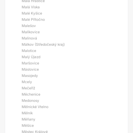
Malá Hraštice
Malá Víska
Malé Kyšice
Malé Přítočno
Malešov
Malíkovice
Malinová
Málkov (Středočeský kraj)
Malotice
Malý Újezd
Maršovice
Máslovice
Masojedy
Mcely
Mečeříž
Měchenice
Medonosy
Mělnické Vtelno
Mělník
Měňany
Měšice
Městec Králové