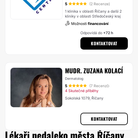
5
(2 Recenze)
1 klinika v oblasti Říčany a další 2
kliniky v oblasti Středočeský kraj
Možnosti
financování
Odpovídá do
+72 h
KONTAKTOVAT
MUDR. ZUZANA KOLACÍ
Dermatolog
5
(7 Recenzí)
·
4 Skutečné příběhy
Sokolská 1079, Říčany
KONTAKTOVAT
Lékaři nedaleko města Říčany