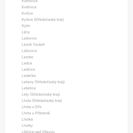
Kutrovice
Květnice
Kvílice
Kyšice (Středočeský kraj)
Kytín
Lány
Lašovice
Lázně Toušeň
Lážovice
Lazsko
Ledce
Ledčice
Ledečko
Lešany (Středočeský kraj)
Lešetice
Lety (Středočeský kraj)
Lhota (Středočeský kraj)
Lhota u Dřís
Lhota u Příbramě
Lhotka
Lhotky
Libčice nad Vltavou