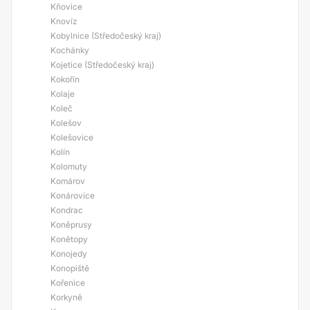
Kňovice
Knovíz
Kobylnice (Středočeský kraj)
Kochánky
Kojetice (Středočeský kraj)
Kokořín
Kolaje
Koleč
Kolešov
Kolešovice
Kolín
Kolomuty
Komárov
Konárovice
Kondrac
Koněprusy
Konětopy
Konojedy
Konopiště
Kořenice
Korkyně