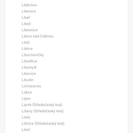
Liběchov
Libenice
Libeř
Libež
Líbeznice
Libice nad Cidlinou
Libiš
Liblice
Libochovičky
Libodřice
Libomyšl
Libovice
Libušín
Lichoceves
Lidice
Lipec
Lipník (Středočeský kraj)
Lišany (Středočeský kraj)
Líský
Líšnice (Středočeský kraj)
Liteň