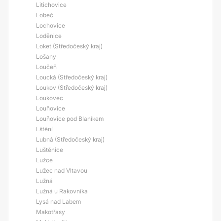
Litichovice
Lobeč
Lochovice
Loděnice
Loket (Středočeský kraj)
Lošany
Loučeň
Loucká (Středočeský kraj)
Loukov (Středočeský kraj)
Loukovec
Louňovice
Louňovice pod Blaníkem
Lštění
Lubná (Středočeský kraj)
Luštěnice
Lužce
Lužec nad Vltavou
Lužná
Lužná u Rakovníka
Lysá nad Labem
Makotřasy