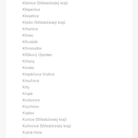
Křenice (Středočeský kraj)
Křepenice
Křesetice
Křešín (Středočeský kraj)
Krhanice
Křinec
Křivoklát
Křivsoudov
Křížkový Újezdec
Krňany
Krnsko
Kropáčova Vrutice
Kroučová
Krty
Krupá
Krušovice
Krychnov
Kublov
Kunice (Středočeský kraj)
Kuňovice (Středočeský kraj)
Kutná Hora