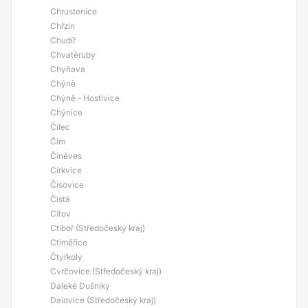
Chrustenice
Chřzín
Chudíř
Chvatěruby
Chyňava
Chýně
Chýně - Hostivice
Chýnice
Čilec
Čím
Činěves
Církvice
Čisovice
Čistá
Cítov
Ctiboř (Středočeský kraj)
Ctiměřice
Čtyřkoly
Cvrčovice (Středočeský kraj)
Daleké Dušníky
Dalovice (Středočeský kraj)