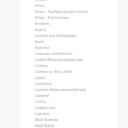
Krnov
Krnov - Pod Bezručovým vrchem
Krnov - Pod Cvilínem
Kružberk
Kujavy
Kunčice pod Ondřejníkem
Kunín
Kyjovice
Leskovec nad Moravicí
Lhotka (Moravskoslezský kraj)
Lichnov
Lichnov (o. Nový Jičín)
Liptaň
Litultovice
Lomnice (Moravskoslezský kraj)
Luboměř
Lučina
Ludgeřovice
Ludvíkov
Malá Morávka
Malá Štáhle