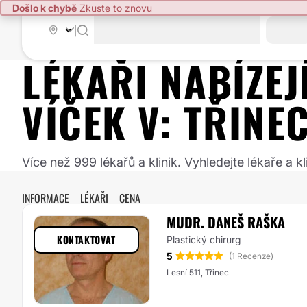
Došlo k chybě
Zkuste to znovu
|
LÉKAŘI NABÍZE
VÍČEK
V:
TŘINE
Více než 999 lékařů a klinik. Vyhledejte lékaře a
INFORMACE
LÉKAŘI
CENA
MUDR. DANEŠ RAŠKA
KONTAKTOVAT
Plastický chirurg
5
(1 Recenze)
Lesní 511, Třinec