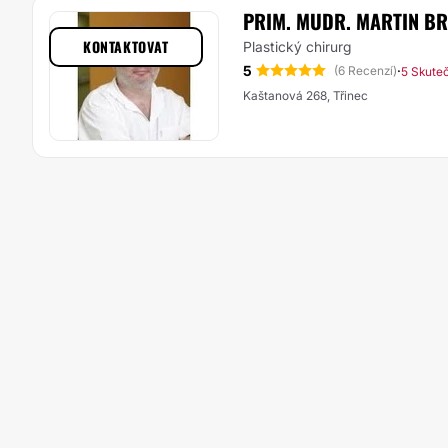
PRIM. MUDR. MARTIN B
KONTAKTOVAT
Plastický chirurg
5
·
(6 Recenzí)
5 Skute
Kaštanová 268, Třinec