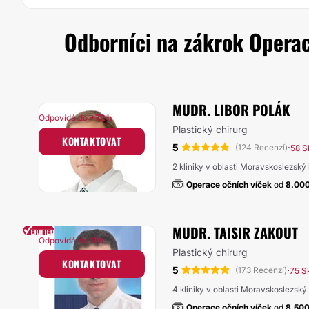
Odborníci na zákrok Operace
MUDR. LIBOR POLÁK
Odpovídá do
+72 h
Plastický chirurg
KONTAKTOVAT
5
·
(124 Recenzí)
58 S
2 kliniky v oblasti Moravskoslezský 
Operace očních víček
od
8.00
MUDR. TAISIR ZAKOUT
Odpovídá do
11 h
Plastický chirurg
KONTAKTOVAT
5
·
(173 Recenzí)
75 S
4 kliniky v oblasti Moravskoslezský 
Operace očních víček
od
8.50