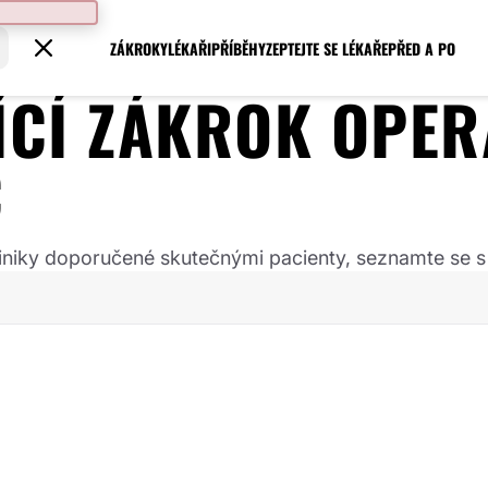
ZÁKROKY
LÉKAŘI
PŘÍBĚHY
ZEPTEJTE SE LÉKAŘE
PŘED A PO
JÍCÍ ZÁKROK
OPER
C
 kliniky doporučené skutečnými pacienty, seznamte se s