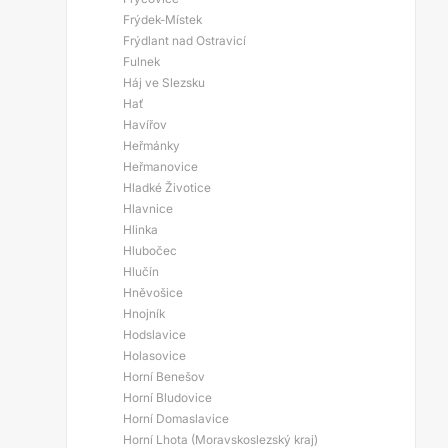
Frýdek-Místek
Frýdlant nad Ostravicí
Fulnek
Háj ve Slezsku
Hať
Havířov
Heřmánky
Heřmanovice
Hladké Životice
Hlavnice
Hlinka
Hlubočec
Hlučín
Hněvošice
Hnojník
Hodslavice
Holasovice
Horní Benešov
Horní Bludovice
Horní Domaslavice
Horní Lhota (Moravskoslezský kraj)