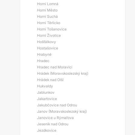
Horní Lomná
Horní Město
Horní Suchá
Horní Těrlicko
Horní Tošanovice
Horní Životice
Hošťálkovy
Hostašovice
Hrabyně
Hradec
Hradec nad Moravicí
Hrádek (Moravskoslezský kraj)
Hrádek nad Olší
Hukvaldy
Jablunkov
Jakartovice
Jakubčovice nad Odrou
Janov (Moravskoslezský kraj)
Janovice u Rýmařova
Jeseník nad Odrou
Jezdkovice