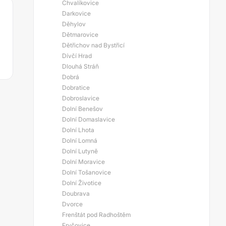
Chvalíkovice
Darkovice
Děhylov
Dětmarovice
Dětřichov nad Bystřicí
Dívčí Hrad
Dlouhá Stráň
Dobrá
Dobratice
Dobroslavice
Dolní Benešov
Dolní Domaslavice
Dolní Lhota
Dolní Lomná
Dolní Lutyně
Dolní Moravice
Dolní Tošanovice
Dolní Životice
Doubrava
Dvorce
Frenštát pod Radhoštěm
Fryčovice