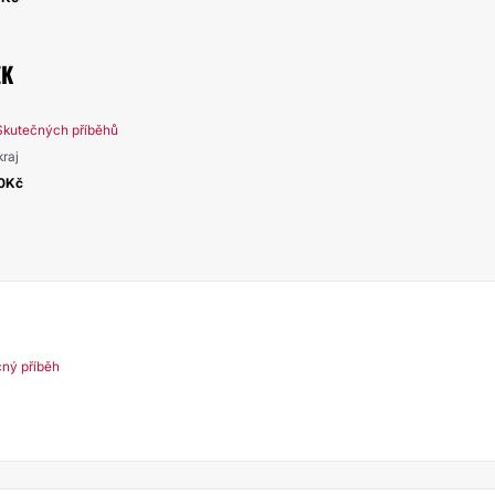
EK
Skutečných příběhů
kraj
00Kč
čný příběh