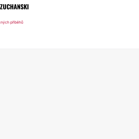
RZUCHANSKI
čných příběhů