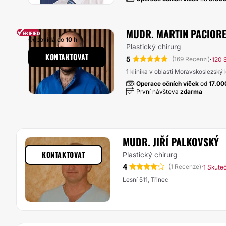
MUDR. MARTIN PACIOR
Odpovídá do
10 h
Plastický chirurg
KONTAKTOVAT
5
·
(169 Recenzí)
120 
1 klinika v oblasti Moravskoslezský 
Operace očních víček
od
17.0
První návšteva
zdarma
MUDR. JIŘÍ PALKOVSKÝ
KONTAKTOVAT
Plastický chirurg
4
·
(1 Recenze)
1 Skute
Lesní 511, Třinec