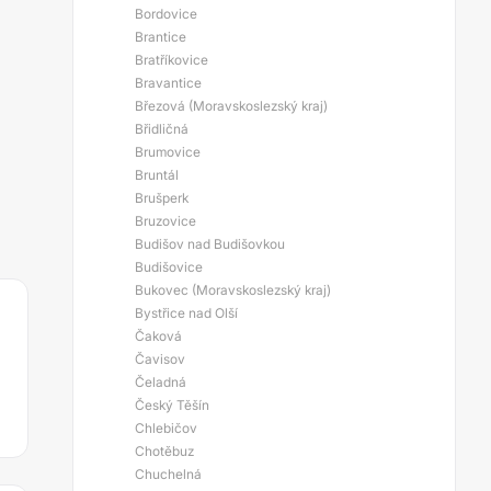
Bordovice
Brantice
Bratříkovice
Bravantice
Březová (Moravskoslezský kraj)
Břidličná
Brumovice
Bruntál
Brušperk
Bruzovice
Budišov nad Budišovkou
Budišovice
Bukovec (Moravskoslezský kraj)
Bystřice nad Olší
Čaková
Čavisov
Čeladná
Český Těšín
Chlebičov
Chotěbuz
Chuchelná