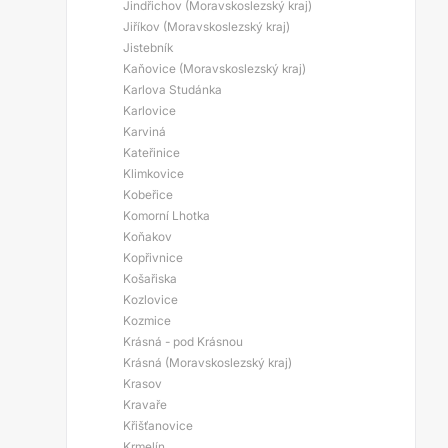
Jindřichov (Moravskoslezský kraj)
Jiříkov (Moravskoslezský kraj)
Jistebník
Kaňovice (Moravskoslezský kraj)
Karlova Studánka
Karlovice
Karviná
Kateřinice
Klimkovice
Kobeřice
Komorní Lhotka
Koňakov
Kopřivnice
Košařiska
Kozlovice
Kozmice
Krásná - pod Krásnou
Krásná (Moravskoslezský kraj)
Krasov
Kravaře
Křišťanovice
Krmelín