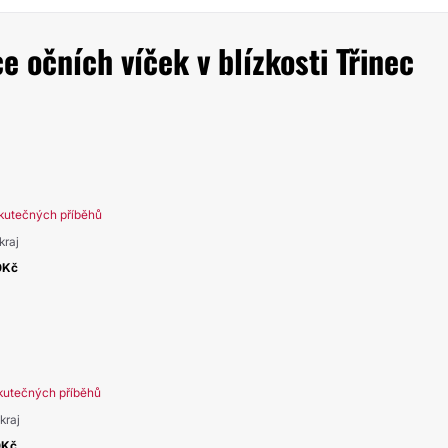
 očních víček v blízkosti Třinec
kutečných příběhů
kraj
0Kč
kutečných příběhů
kraj
0Kč