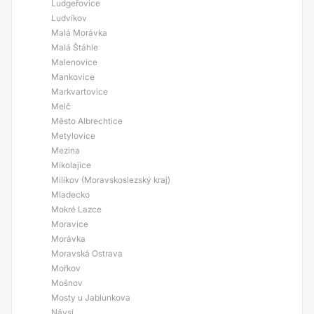
Ludgeřovice
Ludvíkov
Malá Morávka
Malá Štáhle
Malenovice
Mankovice
Markvartovice
Melč
Město Albrechtice
Metylovice
Mezina
Mikolajice
Milíkov (Moravskoslezský kraj)
Mladecko
Mokré Lazce
Moravice
Morávka
Moravská Ostrava
Mořkov
Mošnov
Mosty u Jablunkova
Návsí