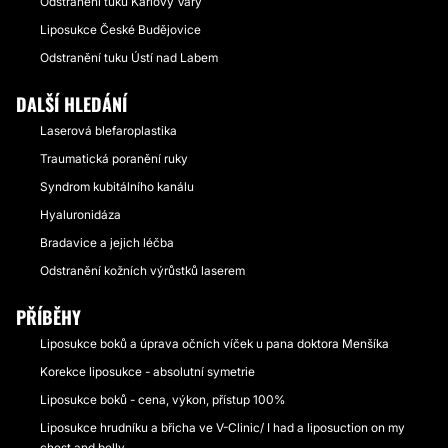
Odstranění tuku Karlovy Vary
Liposukce České Budějovice
Odstranění tuku Ústí nad Labem
DALŠÍ HLEDÁNÍ
Laserová blefaroplastika
Traumatická poranění ruky
Syndrom kubitálního kanálu
Hyaluronidáza
Bradavice a jejich léčba
Odstranění kožních výrůstků laserem
PŘÍBĚHY
Liposukce boků a úprava očních víček u pana doktora Menšíka
Korekce liposukce - absolutní symetrie
Liposukce boků - cena, výkon, přístup 100%
Liposukce hrudníku a břicha ve V-Clinic/ I had a liposuction on my
chest and belly.