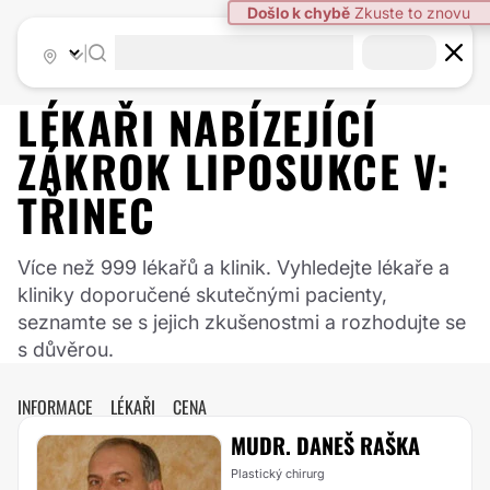
Došlo k chybě
Zkuste to znovu
|
LÉKAŘI NABÍZEJÍCÍ
ZÁKROK
LIPOSUKCE
V:
TŘINEC
Více než 999 lékařů a klinik. Vyhledejte lékaře a
kliniky doporučené skutečnými pacienty,
seznamte se s jejich zkušenostmi a rozhodujte se
s důvěrou.
INFORMACE
LÉKAŘI
CENA
MUDR. DANEŠ RAŠKA
Plastický chirurg