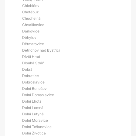
Chlebičov
Chotěbuz
Chuchelná
Chvalíkovice
Darkovice
Děhylov
Dětmarovice
Dětřichov nad Bystřicí
Dívčí Hrad
Dlouhá Stráň
Dobrá
Dobratice
Dobroslavice
Dolní Benešov
Dolní Domaslavice
Dolní Lhota
Dolní Lomná
Dolní Lutyně
Dolní Moravice
Dolní Tošanovice
Dolní Životice