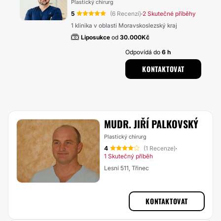
Plastický chirurg
5
(6 Recenzí)
2 Skutečné příběhy
·
1 klinika v oblasti Moravskoslezský kraj
Liposukce
od
30.000Kč
Odpovídá do
6 h
KONTAKTOVAT
MUDR. JIŘÍ PALKOVSKÝ
Plastický chirurg
4
(1 Recenze)
·
1 Skutečný příběh
Lesní 511, Třinec
KONTAKTOVAT