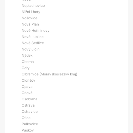
Neplachovice
Nižní Lhoty
Nošovice
Nová Pláň
Nové Heřminovy
Nové Lublice
Nové Sedlice
Nový Jičín
Nýdek
Oborná
Odry
Olbramice (Moravskoslezský kraj)
Oldřišov
Opava
Orlová
Osoblaha
Ostrava
Ostravice
Otice
Palkovice
Paskov