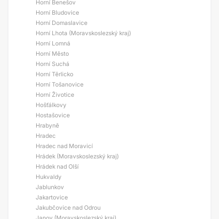
Horní Benešov
Horní Bludovice
Horní Domaslavice
Horní Lhota (Moravskoslezský kraj)
Horní Lomná
Horní Město
Horní Suchá
Horní Těrlicko
Horní Tošanovice
Horní Životice
Hošťálkovy
Hostašovice
Hrabyně
Hradec
Hradec nad Moravicí
Hrádek (Moravskoslezský kraj)
Hrádek nad Olší
Hukvaldy
Jablunkov
Jakartovice
Jakubčovice nad Odrou
Janov (Moravskoslezský kraj)