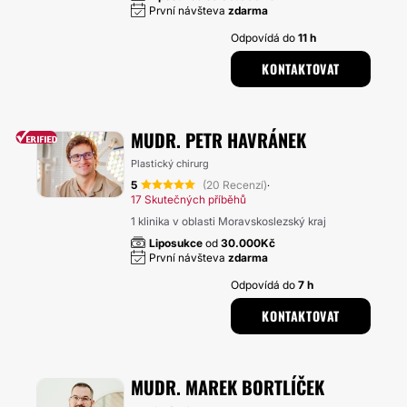
První návšteva
zdarma
Odpovídá do
11 h
KONTAKTOVAT
MUDR. PETR HAVRÁNEK
Plastický chirurg
5
(20 Recenzí)
·
17 Skutečných příběhů
1 klinika v oblasti Moravskoslezský kraj
Liposukce
od
30.000Kč
První návšteva
zdarma
Odpovídá do
7 h
KONTAKTOVAT
MUDR. MAREK BORTLÍČEK