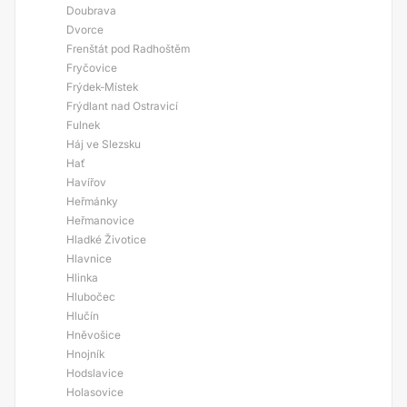
Doubrava
Dvorce
Frenštát pod Radhoštěm
Fryčovice
Frýdek-Místek
Frýdlant nad Ostravicí
Fulnek
Háj ve Slezsku
Hať
Havířov
Heřmánky
Heřmanovice
Hladké Životice
Hlavnice
Hlinka
Hlubočec
Hlučín
Hněvošice
Hnojník
Hodslavice
Holasovice