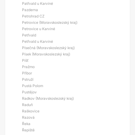
Patřvald u Karviné
Pazderna
Petrohrad CZ
Petrovice (Moravskoslezský kraj)
Petrovice u Karviné
Petřvald
Petřvald u Karviné
Písečná (Moravskoslezský kraj)
Písek (Moravskoslezský kraj)
Píšť
Pražmo
Příbor
Pstruží
Pustá Polom
Pustějov
Radkov (Moravskoslezský kraj)
Raduň
Raškovice
Razová
Řeka
Řepiště