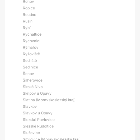
Rohov
Ropice
Roudno
Rusín
Rybí
Rychaltice
Rychvald
Rýmařov
Ryžoviště
Sedliště
Sedlnice
Šenov
Šilheřovice
Široká Niva
Skřipov u Opavy
Slatina (Moravskoslezský kraj)
Slavkov
Slavkov u Opavy
Slezské Pavlovice
Slezské Rudoltice
Služovice
Smilovice (Moravskoslezský kraj)