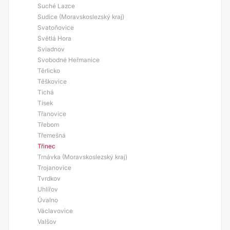
Suché Lazce
Sudice (Moravskoslezský kraj)
Svatoňovice
Světlá Hora
Sviadnov
Svobodné Heřmanice
Těrlicko
Těškovice
Tichá
Tísek
Třanovice
Třebom
Třemešná
Třinec
Trnávka (Moravskoslezský kraj)
Trojanovice
Tvrdkov
Uhlířov
Úvalno
Václavovice
Valšov