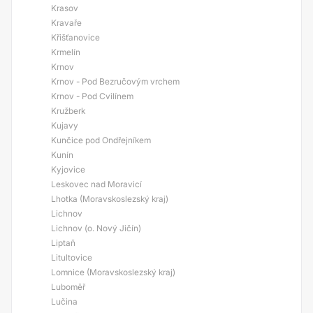
Krasov
Kravaře
Křišťanovice
Krmelín
Krnov
Krnov - Pod Bezručovým vrchem
Krnov - Pod Cvilínem
Kružberk
Kujavy
Kunčice pod Ondřejníkem
Kunín
Kyjovice
Leskovec nad Moravicí
Lhotka (Moravskoslezský kraj)
Lichnov
Lichnov (o. Nový Jičín)
Liptaň
Litultovice
Lomnice (Moravskoslezský kraj)
Luboměř
Lučina