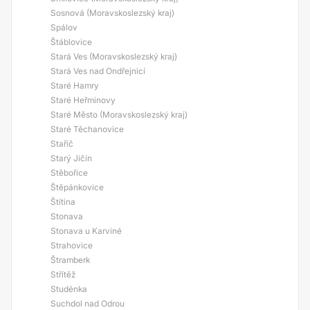
Sosnová (Moravskoslezský kraj)
Spálov
Štáblovice
Stará Ves (Moravskoslezský kraj)
Stará Ves nad Ondřejnicí
Staré Hamry
Staré Heřminovy
Staré Město (Moravskoslezský kraj)
Staré Těchanovice
Stařič
Starý Jičín
Stěbořice
Štěpánkovice
Štítina
Stonava
Stonava u Karviné
Strahovice
Štramberk
Střítěž
Studénka
Suchdol nad Odrou