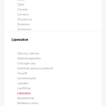
Zátor
Závada
Závišice
Zbyslavice
Ženklava
Žermanice
Liposukce
Všechny zákroky
Abdominoplastika
Chirurgie ruky
Estetické operace přednoží
Facelift
Gynekomastie
Lipedém
Lipofilling
Liposukce
Mastektomie
Modelace prsou