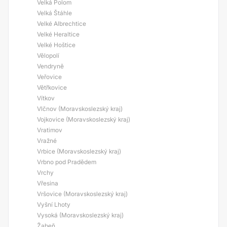
Velká Polom
Velká Štáhle
Velké Albrechtice
Velké Heraltice
Velké Hoštice
Vělopolí
Vendryně
Veřovice
Větřkovice
Vítkov
Vlčnov (Moravskoslezský kraj)
Vojkovice (Moravskoslezský kraj)
Vratimov
Vražné
Vrbice (Moravskoslezský kraj)
Vrbno pod Pradědem
Vrchy
Vřesina
Vršovice (Moravskoslezský kraj)
Vyšní Lhoty
Vysoká (Moravskoslezský kraj)
Žabeň