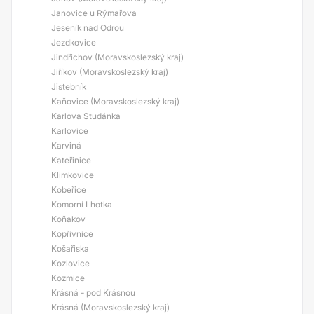
Janovice u Rýmařova
Jeseník nad Odrou
Jezdkovice
Jindřichov (Moravskoslezský kraj)
Jiříkov (Moravskoslezský kraj)
Jistebník
Kaňovice (Moravskoslezský kraj)
Karlova Studánka
Karlovice
Karviná
Kateřinice
Klimkovice
Kobeřice
Komorní Lhotka
Koňakov
Kopřivnice
Košařiska
Kozlovice
Kozmice
Krásná - pod Krásnou
Krásná (Moravskoslezský kraj)