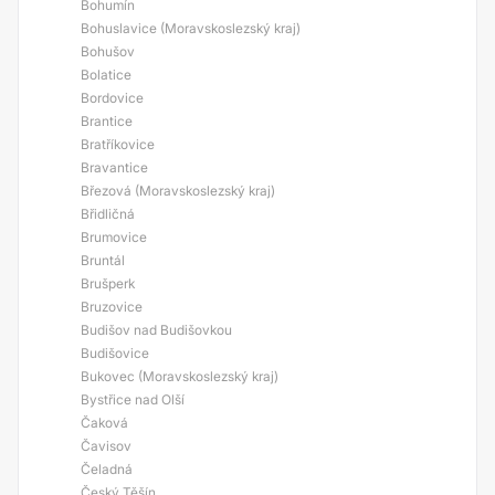
Bohumín
Bohuslavice (Moravskoslezský kraj)
Bohušov
Bolatice
Bordovice
Brantice
Bratříkovice
Bravantice
Březová (Moravskoslezský kraj)
Břidličná
Brumovice
Bruntál
Brušperk
Bruzovice
Budišov nad Budišovkou
Budišovice
Bukovec (Moravskoslezský kraj)
Bystřice nad Olší
Čaková
Čavisov
Čeladná
Český Těšín