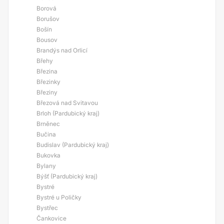
Borová
Borušov
Bošín
Bousov
Brandýs nad Orlicí
Břehy
Březina
Březinky
Březiny
Březová nad Svitavou
Brloh (Pardubický kraj)
Brněnec
Bučina
Budislav (Pardubický kraj)
Bukovka
Bylany
Býšť (Pardubický kraj)
Bystré
Bystré u Poličky
Bystřec
Čankovice