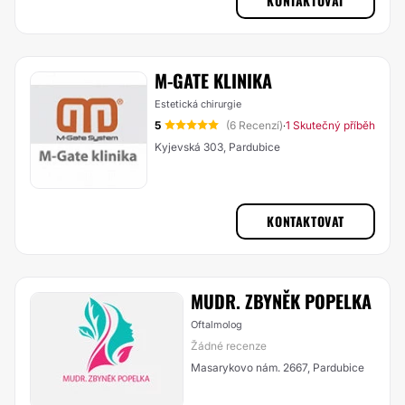
KONTAKTOVAT
M-GATE KLINIKA
Estetická chirurgie
5
(6 Recenzí)
1 Skutečný příběh
·
Kyjevská 303, Pardubice
KONTAKTOVAT
MUDR. ZBYNĚK POPELKA
Oftalmolog
Žádné recenze
Masarykovo nám. 2667, Pardubice