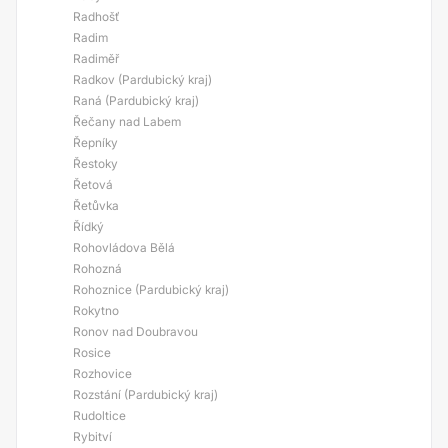
Radhošť
Radim
Radiměř
Radkov (Pardubický kraj)
Raná (Pardubický kraj)
Řečany nad Labem
Řepníky
Řestoky
Řetová
Řetůvka
Řídký
Rohovládova Bělá
Rohozná
Rohoznice (Pardubický kraj)
Rokytno
Ronov nad Doubravou
Rosice
Rozhovice
Rozstání (Pardubický kraj)
Rudoltice
Rybitví