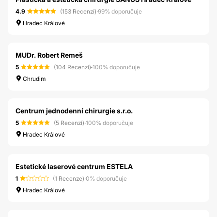
4.9
(153 Recenzí)
·
99% doporučuje
Hradec Králové
MUDr. Robert Remeš
5
(104 Recenzí)
·
100% doporučuje
Chrudim
Centrum jednodenní chirurgie s.r.o.
5
(5 Recenzí)
·
100% doporučuje
Hradec Králové
Estetické laserové centrum ESTELA
1
(1 Recenze)
·
0% doporučuje
Hradec Králové