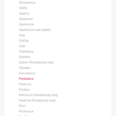
Ohrazenice
Oldřiš
Opatov
Opatovec
Opatovice
Opatovice nad Labem
Orel
Orličky
Osík
Ostřešany
Ostřetín
Ostrov (Pardubický kraj)
Otradov
Oucmanice
Pardubice
Pastviny
Perálec
Petrovice (Pardubický kraj)
Písečná (Pardubický kraj)
Plch
Plchovice