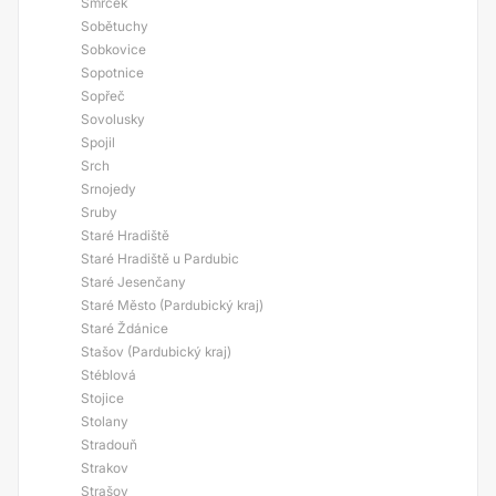
Smrček
Sobětuchy
Sobkovice
Sopotnice
Sopřeč
Sovolusky
Spojil
Srch
Srnojedy
Sruby
Staré Hradiště
Staré Hradiště u Pardubic
Staré Jesenčany
Staré Město (Pardubický kraj)
Staré Ždánice
Stašov (Pardubický kraj)
Stéblová
Stojice
Stolany
Stradouň
Strakov
Strašov