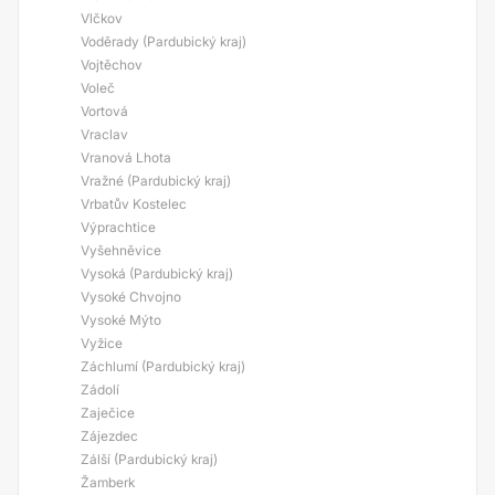
Vlčkov
Voděrady (Pardubický kraj)
Vojtěchov
Voleč
Vortová
Vraclav
Vranová Lhota
Vražné (Pardubický kraj)
Vrbatův Kostelec
Výprachtice
Vyšehněvice
Vysoká (Pardubický kraj)
Vysoké Chvojno
Vysoké Mýto
Vyžice
Záchlumí (Pardubický kraj)
Zádolí
Zaječice
Zájezdec
Zálší (Pardubický kraj)
Žamberk