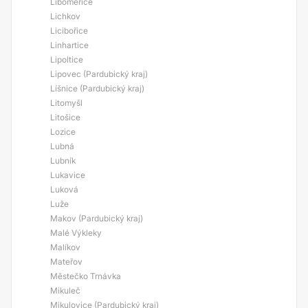
Liboměřice
Lichkov
Licibořice
Linhartice
Lipoltice
Lipovec (Pardubický kraj)
Líšnice (Pardubický kraj)
Litomyšl
Litošice
Lozice
Lubná
Lubník
Lukavice
Luková
Luže
Makov (Pardubický kraj)
Malé Výkleky
Malíkov
Mateřov
Městečko Trnávka
Mikuleč
Mikulovice (Pardubický kraj)