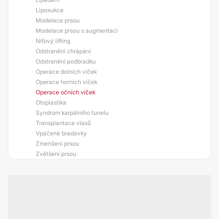
Liposukce
Modelace prsou
Modelace prsou s augmentací
Niťový lifting
Odstranění chrápání
Odstranění podbradku
Operace dolních víček
Operace horních víček
Operace očních víček
Otoplastika
Syndrom karpálního tunelu
Transplantace vlasů
Vpáčené bradavky
Zmenšení prsou
Zvětšení prsou