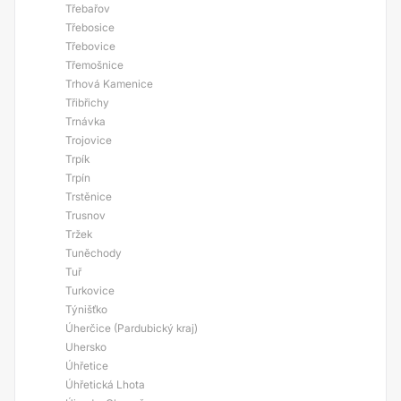
Třebařov
Třebosice
Třebovice
Třemošnice
Trhová Kamenice
Třibřichy
Trnávka
Trojovice
Trpík
Trpín
Trstěnice
Trusnov
Tržek
Tuněchody
Tuř
Turkovice
Týnišťko
Úherčice (Pardubický kraj)
Uhersko
Úhřetice
Úhřetická Lhota