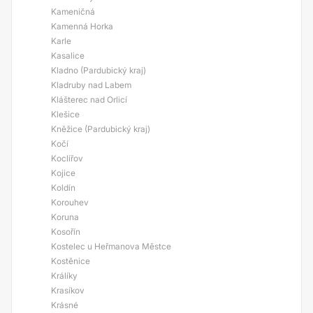
Kameničná
Kamenná Horka
Karle
Kasalice
Kladno (Pardubický kraj)
Kladruby nad Labem
Klášterec nad Orlicí
Klešice
Kněžice (Pardubický kraj)
Kočí
Koclířov
Kojice
Koldín
Korouhev
Koruna
Kosořín
Kostelec u Heřmanova Městce
Kostěnice
Králíky
Krasíkov
Krásné