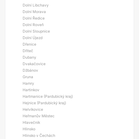
Dolní Libchavy
Dolní Morava
Dolní Ředice
Dolní Roveň
Dolní Sloupnice
Dolní Újezd
Dřenice
Dříteč
Dubany
Dvakačovice
Džbánov
Gruna
Hamry
Hartinkov
Hartmanice (Pardubický kraj)
Hejnice (Pardubický kraj)
Helvíkovice
Heřmanův Městec
Hlavečník
Hlinsko
Hlinsko v Čechách