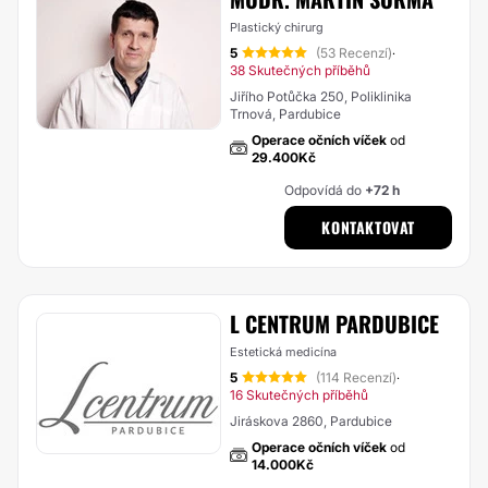
Plastický chirurg
5
(53 Recenzí)
·
38 Skutečných příběhů
Jiřího Potůčka 250, Poliklinika
Trnová, Pardubice
Operace očních víček
od
29.400Kč
Odpovídá do
+72 h
KONTAKTOVAT
L CENTRUM PARDUBICE
Estetická medicína
5
(114 Recenzí)
·
16 Skutečných příběhů
Jiráskova 2860, Pardubice
Operace očních víček
od
14.000Kč