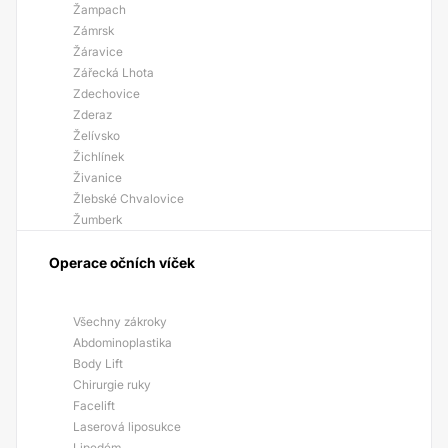
Žampach
Zámrsk
Žáravice
Zářecká Lhota
Zdechovice
Zderaz
Želívsko
Žichlínek
Živanice
Žlebské Chvalovice
Žumberk
Operace očních víček
Všechny zákroky
Abdominoplastika
Body Lift
Chirurgie ruky
Facelift
Laserová liposukce
Lipedém