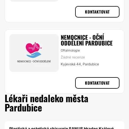
KONTAKTOVAT
NEMOCNICE - OČNÍ
ODDĚLENÍ PARDUBICE
Oftalmologie
Žádné recenze
Kyjevská 44, Pardubice
KONTAKTOVAT
Lékaři nedaleko města
Pardubice
Plastická a estetická chirurgie SANUS Hradec Králové