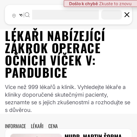
|
LÉKAŘI NABÍZEJÍCÍ
ZÁKROK
OPERACE
OČNÍCH VÍČEK
V:
PARDUBICE
Více než 999 lékařů a klinik. Vyhledejte lékaře a
kliniky doporučené skutečnými pacienty,
seznamte se s jejich zkušenostmi a rozhodujte se
s důvěrou.
INFORMACE
LÉKAŘI
CENA
MUDR. MARTIN ŠORMA