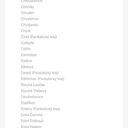
Chroustovice
Chrtníky
Chrudim
Chvaletice
Chvojenec
Chýšť
Čistá (Pardubický kraj)
Cotkytle
Ctětín
Damníkov
Dašice
Dědová
Desná (Pardubický kraj)
Dětřichov (Pardubický kraj)
Dlouhá Loučka
Dlouhá Třebová
Dlouhoňovice
Dobříkov
Dolany (Pardubický kraj)
Dolní Čermná
Dolní Dobrouč
Dolní Holetín