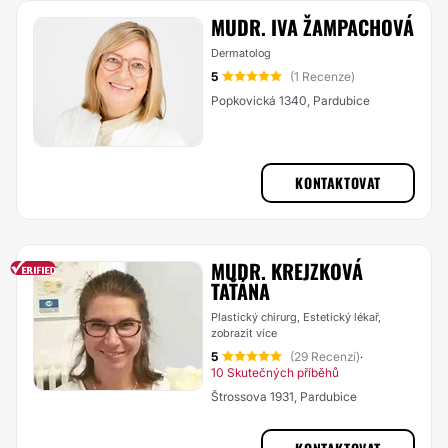
MUDR. IVA ŽAMPACHOVÁ
Dermatolog
5
(1 Recenze)
Popkovická 1340, Pardubice
KONTAKTOVAT
MUDR. KREJZKOVÁ
TAŤÁNA
Plastický chirurg, Estetický lékař,
zobrazit více
5
(29 Recenzí)
·
10 Skutečných příběhů
Štrossova 1931, Pardubice