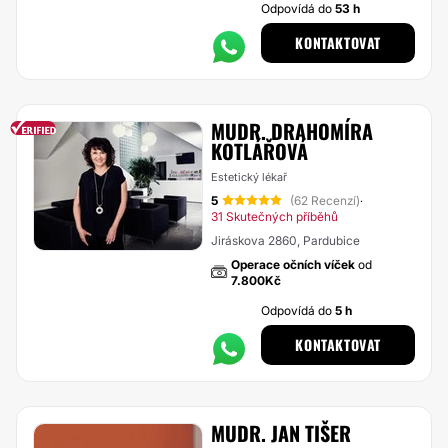
Odpovídá do
53 h
KONTAKTOVAT
MUDR. DRAHOMÍRA
KOTLÁŘOVÁ
Estetický lékař
5
(62 Recenzí)
·
31 Skutečných příběhů
Jiráskova 2860, Pardubice
Operace očních víček
od
7.800Kč
Odpovídá do
5 h
KONTAKTOVAT
MUDR. JAN TIŠER