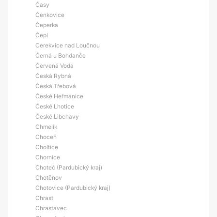
Časy
Čenkovice
Čeperka
Čepí
Cerekvice nad Loučnou
Černá u Bohdanče
Červená Voda
Česká Rybná
Česká Třebová
České Heřmanice
České Lhotice
České Libchavy
Chmelík
Choceň
Choltice
Chornice
Choteč (Pardubický kraj)
Chotěnov
Chotovice (Pardubický kraj)
Chrast
Chrastavec