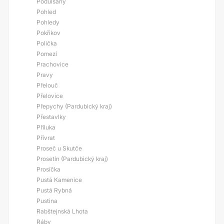
Podůlšany
Pohled
Pohledy
Pokřikov
Polička
Pomezí
Prachovice
Pravy
Přelouč
Přelovice
Přepychy (Pardubický kraj)
Přestavlky
Příluka
Přívrat
Proseč u Skutče
Prosetín (Pardubický kraj)
Prosíčka
Pustá Kamenice
Pustá Rybná
Pustina
Rabštejnská Lhota
Ráby