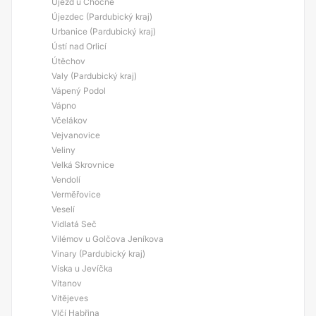
Újezd u Chocně
Újezdec (Pardubický kraj)
Urbanice (Pardubický kraj)
Ústí nad Orlicí
Útěchov
Valy (Pardubický kraj)
Vápený Podol
Vápno
Včelákov
Vejvanovice
Veliny
Velká Skrovnice
Vendolí
Verměřovice
Veselí
Vidlatá Seč
Vilémov u Golčova Jeníkova
Vinary (Pardubický kraj)
Víska u Jevíčka
Vítanov
Vítějeves
Vlčí Habřina