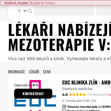
Došlo k chybě
Zkuste to znovu
|
LÉKAŘI NABÍZE
MEZOTERAPIE
V
Více než 999 lékařů a klinik. Vyhledejte lékaře a
INFORMACE
LÉKAŘI
CENA
EUC KLINIKA ZLÍN - AM
Odpovídá do
51 h
Estetická medicína
KONTAKTOVAT
4.9
·
(13 Recenzí)
7 S
tř. Tomáše Bati 5135, Zlín
Vlasová mezoterapie
od
600K
První návšteva
zdarma