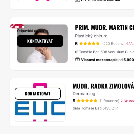
PRIM. MUDR. MARTIN C
Odpovídá do
1 h
Plastický chirurg
KONTAKTOVAT
5
·
(220 Recenzí)
138
tř. Tomáše Bati 508 Venusium Clinic s
Vlasová mezoterapie
od
5.99
MUDR. RADKA ZIMOLOVÁ
KONTAKTOVAT
Dermatolog
5
·
(1 Recenze)
2 Skute
třída Tomáše Bati 5135, Zlín