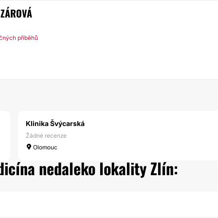
OZÁROVÁ
ečných příběhů
Klinika Švýcarská
Žádné recenze
Olomouc
icína nedaleko lokality Zlín: