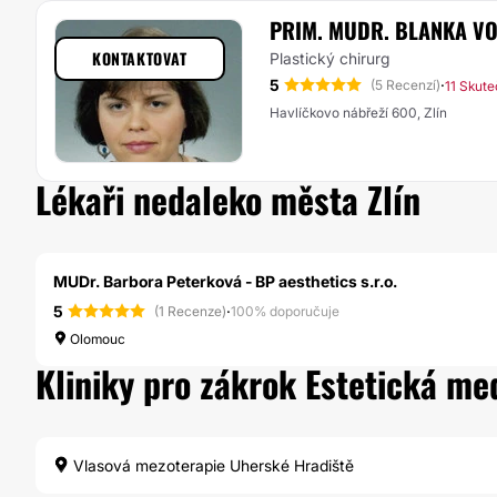
PRIM. MUDR. BLANKA V
KONTAKTOVAT
Plastický chirurg
5
·
(5 Recenzí)
11 Skut
Havlíčkovo nábřeží 600, Zlín
Lékaři nedaleko města Zlín
MUDr. Barbora Peterková - BP aesthetics s.r.o.
5
·
(1 Recenze)
100% doporučuje
Olomouc
Kliniky pro zákrok Estetická med
Vlasová mezoterapie Uherské Hradiště