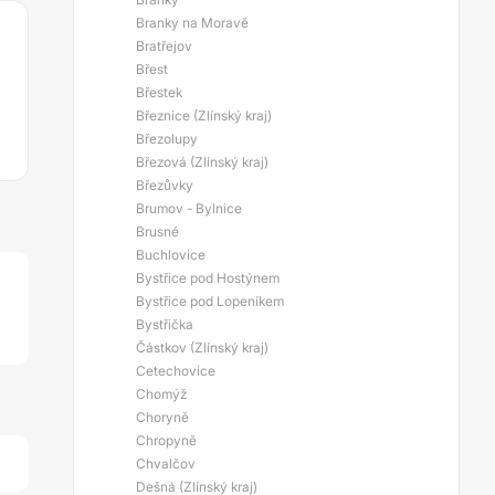
Branky na Moravě
Bratřejov
Břest
Břestek
Březnice (Zlínský kraj)
Březolupy
Březová (Zlínský kraj)
Březůvky
Brumov - Bylnice
Brusné
Buchlovice
Bystřice pod Hostýnem
Bystřice pod Lopeníkem
Bystřička
Částkov (Zlínský kraj)
Cetechovice
Chomýž
Choryně
Chropyně
Chvalčov
Dešná (Zlínský kraj)