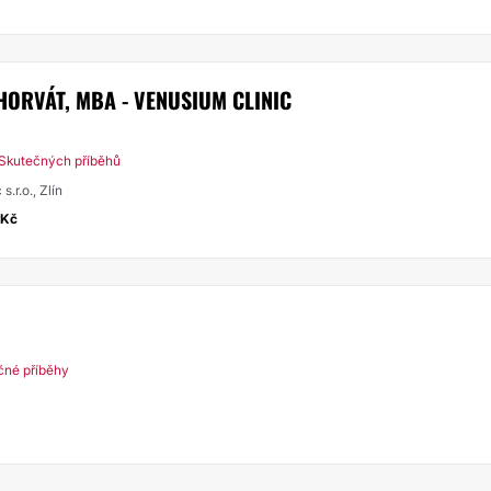
HORVÁT, MBA - VENUSIUM CLINIC
 Skutečných příběhů
.r.o., Zlín
0Kč
čné příběhy