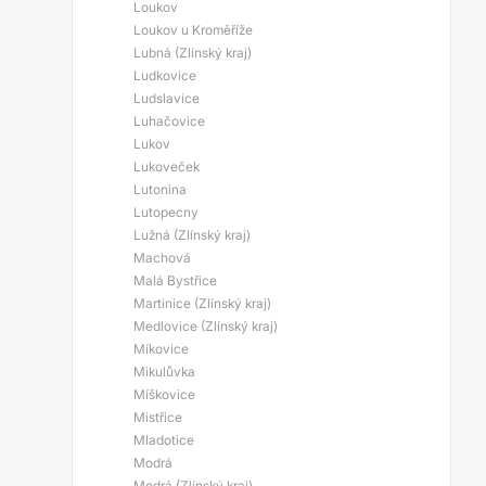
Loukov
Loukov u Kroměříže
Lubná (Zlínský kraj)
Ludkovice
Ludslavice
Luhačovice
Lukov
Lukoveček
Lutonina
Lutopecny
Lužná (Zlínský kraj)
Machová
Malá Bystřice
Martinice (Zlínský kraj)
Medlovice (Zlínský kraj)
Míkovice
Mikulůvka
Míškovice
Mistřice
Mladotice
Modrá
Modrá (Zlínský kraj)