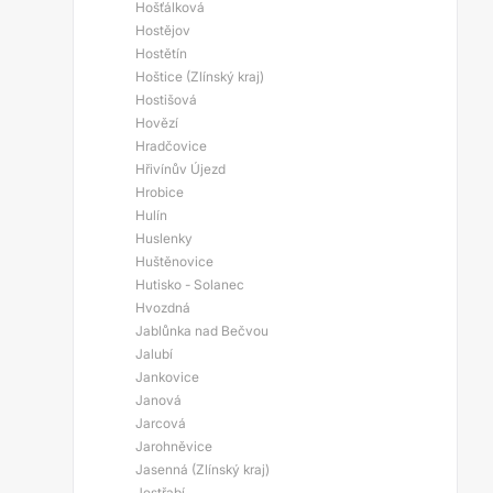
Hošťálková
Hostějov
Hostětín
Hoštice (Zlínský kraj)
Hostišová
Hovězí
Hradčovice
Hřivínův Újezd
Hrobice
Hulín
Huslenky
Huštěnovice
Hutisko - Solanec
Hvozdná
Jablůnka nad Bečvou
Jalubí
Jankovice
Janová
Jarcová
Jarohněvice
Jasenná (Zlínský kraj)
Jestřabí