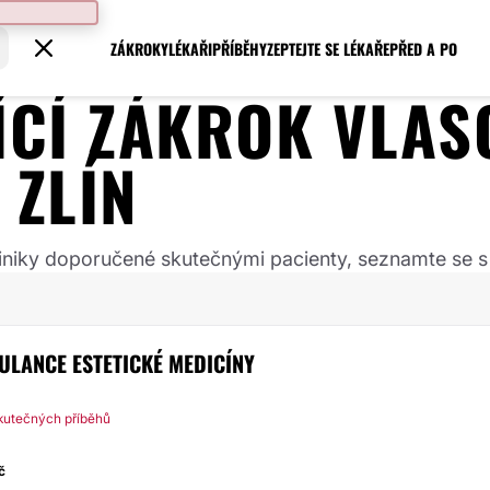
ZÁKROKY
LÉKAŘI
PŘÍBĚHY
ZEPTEJTE SE LÉKAŘE
PŘED A PO
JÍCÍ ZÁKROK
VLAS
:
ZLÍN
 kliniky doporučené skutečnými pacienty, seznamte se s
BULANCE ESTETICKÉ MEDICÍNY
kutečných příběhů
č