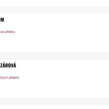
UM
čné příběhy
OZÁROVÁ
ečných příběhů