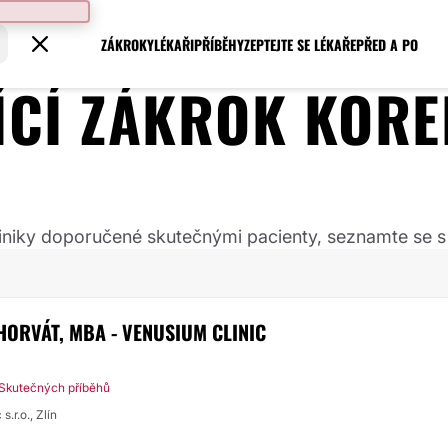
ZÁKROKY
LÉKAŘI
PŘÍBĚHY
ZEPTEJTE SE LÉKAŘE
PŘED A PO
JÍCÍ ZÁKROK
KORE
 kliniky doporučené skutečnými pacienty, seznamte se s
HORVÁT, MBA - VENUSIUM CLINIC
 Skutečných příběhů
.r.o., Zlín