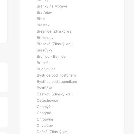
Branky na Moravě
Bratřejov
Břest
Břestek
Březnice (Zlínský kraj)
Březolupy
Březová (Zlínský kraj)
Březůvky
Brumov - Bylnice
Brusné
Buchlovice
Bystřice pod Hostýnem
Bystřice pod Lopeníkem
Bystřička
Částkov (Zlínský kraj)
Cetechovice
Chomýž
Choryně
Chropyně
Chvalčov
Dešná (Zlínský kraj)