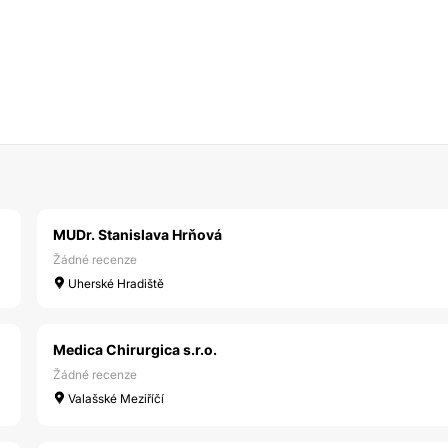
MUDr. Stanislava Hrňová
Žádné recenze
Uherské Hradiště
Medica Chirurgica s.r.o.
Žádné recenze
Valašské Meziříčí