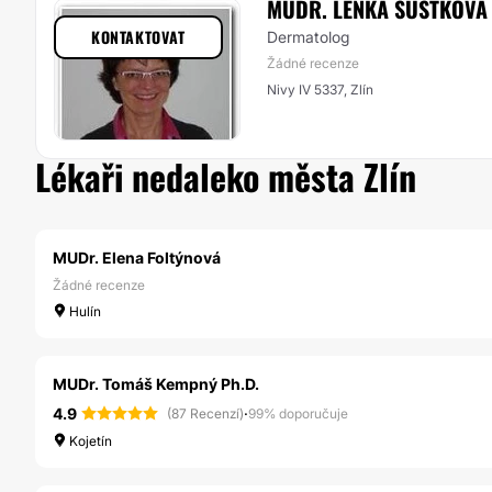
MUDR. LENKA ŠUSTKOVÁ
KONTAKTOVAT
Dermatolog
Žádné recenze
Nivy IV 5337, Zlín
Lékaři nedaleko města Zlín
MUDr. Elena Foltýnová
Žádné recenze
Hulín
MUDr. Tomáš Kempný Ph.D.
4.9
·
(87 Recenzí)
99% doporučuje
Kojetín