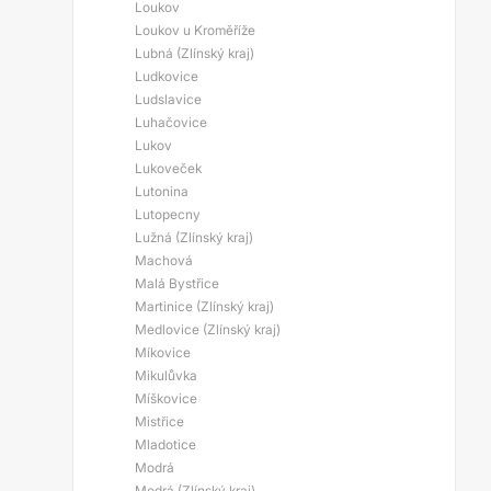
Loukov
Loukov u Kroměříže
Lubná (Zlínský kraj)
Ludkovice
Ludslavice
Luhačovice
Lukov
Lukoveček
Lutonina
Lutopecny
Lužná (Zlínský kraj)
Machová
Malá Bystřice
Martinice (Zlínský kraj)
Medlovice (Zlínský kraj)
Míkovice
Mikulůvka
Míškovice
Mistřice
Mladotice
Modrá
Modrá (Zlínský kraj)