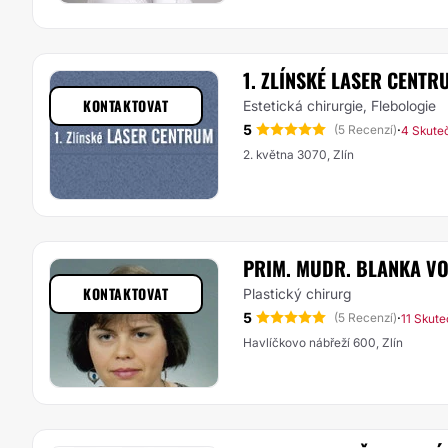
1. ZLÍNSKÉ LASER CENTR
KONTAKTOVAT
Estetická chirurgie, Flebologie
5
·
(5 Recenzí)
4 Skute
2. května 3070, Zlín
PRIM. MUDR. BLANKA V
KONTAKTOVAT
Plastický chirurg
5
·
(5 Recenzí)
11 Skut
Havlíčkovo nábřeží 600, Zlín