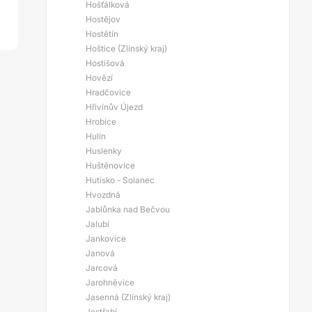
Hošťálková
Hostějov
Hostětín
Hoštice (Zlínský kraj)
Hostišová
Hovězí
Hradčovice
Hřivínův Újezd
Hrobice
Hulín
Huslenky
Huštěnovice
Hutisko - Solanec
Hvozdná
Jablůnka nad Bečvou
Jalubí
Jankovice
Janová
Jarcová
Jarohněvice
Jasenná (Zlínský kraj)
Jestřabí