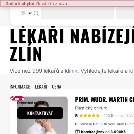
Došlo k chybě
Zkuste to znovu
|
LÉKAŘI NABÍZE
ZLÍN
Více než 999 lékařů a klinik. Vyhledejte lékaře a
INFORMACE
LÉKAŘI
CENA
PRIM. MUDR. MARTIN C
Odpovídá do
1 h
Plastický chirurg
KONTAKTOVAT
5
·
(220 Recenzí)
138
tř. Tomáše Bati 508 Venusium Clinic s
Korekce jizev
od
3.990Kč