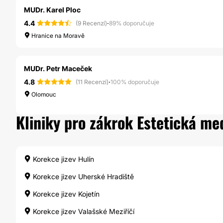
MUDr. Karel Ploc
4.4
·
(9 Recenzí)
89% doporučuje
Hranice na Moravě
MUDr. Petr Maceček
4.8
·
(11 Recenzí)
100% doporučuje
Olomouc
Kliniky pro zákrok Estetická med
Korekce jizev Hulín
Korekce jizev Uherské Hradiště
Korekce jizev Kojetín
Korekce jizev Valašské Meziříčí