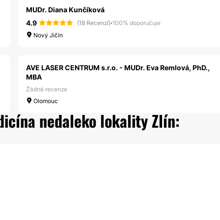
MUDr. Diana Kunčíková
4.9
·
(18 Recenzí)
100% doporučuje
Nový Jičín
AVE LASER CENTRUM s.r.o. - MUDr. Eva Remlová, PhD.,
MBA
Žádné recenze
Olomouc
icína nedaleko lokality Zlín: