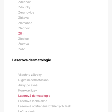
Zděchov
Zdounky
Žeranovice
Žitková
Zlámanec
Zlechov
Zlín
Zlobice
Žlutava
Zubří
Laserová dermatologie
Všechny zákroky
Digitální dermatoskop
Jizvy po akné
Korekce jizev
Laserová dermatologie
Laserová léčba akné
Laserové odstranění rozšířených žilek
Léčba akné