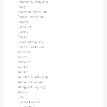
Stříbrnice (Zlínský kraj)
Střílky
Střížovice (Zlínský kraj)
Študlov (Zlínský kraj)
Stupava
Suchá Loz
Sulimov
Šumice
Sušice (Zlínský kraj)
Svárov (Zlínský kraj)
Tečovice
Tichov
Tlumačov
Topolná
Traplice
Třebětice (Zlínský kraj)
Trnava (Zlínský kraj)
Tučapy (Zlínský kraj)
Tupesy
Ublo
Uherské Hradiště