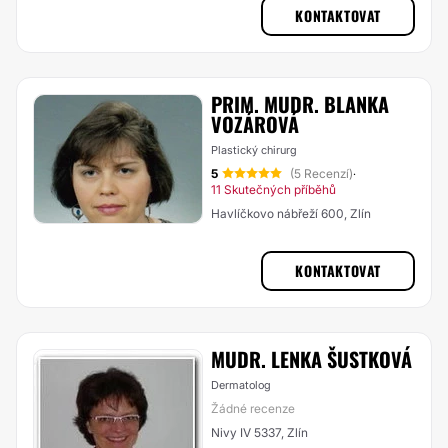
KONTAKTOVAT
PRIM. MUDR. BLANKA
VOZÁROVÁ
Plastický chirurg
5
(5 Recenzí)
·
11 Skutečných příběhů
Havlíčkovo nábřeží 600, Zlín
KONTAKTOVAT
MUDR. LENKA ŠUSTKOVÁ
Dermatolog
Žádné recenze
Nivy IV 5337, Zlín