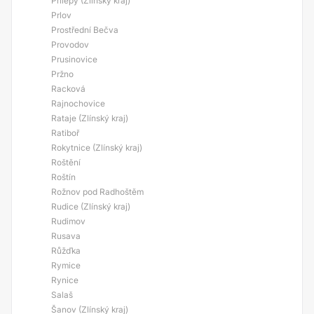
Přílepy (Zlínský kraj)
Prlov
Prostřední Bečva
Provodov
Prusinovice
Pržno
Racková
Rajnochovice
Rataje (Zlínský kraj)
Ratiboř
Rokytnice (Zlínský kraj)
Roštění
Roštín
Rožnov pod Radhoštěm
Rudice (Zlínský kraj)
Rudimov
Rusava
Růžďka
Rymice
Rynice
Salaš
Šanov (Zlínský kraj)