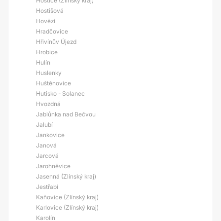
Hoštice (Zlínský kraj)
Hostišová
Hovězí
Hradčovice
Hřivínův Újezd
Hrobice
Hulín
Huslenky
Huštěnovice
Hutisko - Solanec
Hvozdná
Jablůnka nad Bečvou
Jalubí
Jankovice
Janová
Jarcová
Jarohněvice
Jasenná (Zlínský kraj)
Jestřabí
Kaňovice (Zlínský kraj)
Karlovice (Zlínský kraj)
Karolín