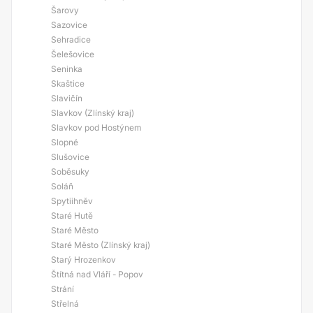
Šarovy
Sazovice
Sehradice
Šelešovice
Seninka
Skaštice
Slavičín
Slavkov (Zlínský kraj)
Slavkov pod Hostýnem
Slopné
Slušovice
Soběsuky
Soláň
Spytiihněv
Staré Hutě
Staré Město
Staré Město (Zlínský kraj)
Starý Hrozenkov
Štítná nad Vláří - Popov
Strání
Střelná