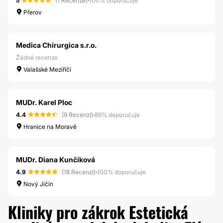
5
(1 Recenze)
·
100% doporučuje
Přerov
Medica Chirurgica s.r.o.
Žádné recenze
Valašské Meziříčí
MUDr. Karel Ploc
4.4
(9 Recenzí)
·
89% doporučuje
Hranice na Moravě
MUDr. Diana Kunčíková
4.9
(18 Recenzí)
·
100% doporučuje
Nový Jičín
Kliniky pro zákrok Estetická