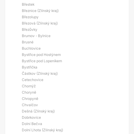
Břestek
Březnice (Zlínský kraj)
Březolupy
Březová (Zlínský kraj)
Březůvky
Brumov - Bylnice
Brusné
Buchlovice
Bystřice pod Hostýnem
Bystřice pod Lopeníkem
Bystřička
Částkov (Zlínský kraj)
Cetechovice
Chomýž
Choryně
Chropyně
Chvalčov
Dešná (Zlínský kraj)
Dobrkovice
Dolní Bečva
Dolní Lhota (Zlínský kraj)