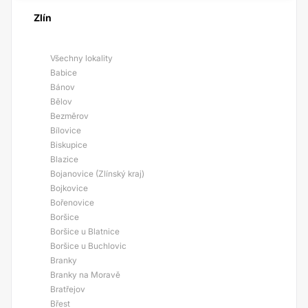
Zlín
Všechny lokality
Babice
Bánov
Bělov
Bezměrov
Bílovice
Biskupice
Blazice
Bojanovice (Zlínský kraj)
Bojkovice
Bořenovice
Boršice
Boršice u Blatnice
Boršice u Buchlovic
Branky
Branky na Moravě
Bratřejov
Břest