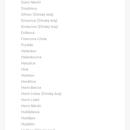
Dolní Němčí
Doubravy
Dřínov (Zlínský kraj)
Drnovice (Zlínský kraj)
Drslavice (Zlínský kraj)
Držková
Francova Lhota
Fryšták
Halenkov
Halenkovice
Haluzice
Hluk
Holešov
Honětice
Horní Bečva
Horní Lhota (Zlínský kraj)
Horní Lideč
Horní Němčí
Hošťálková
Hostějov
Hostětín