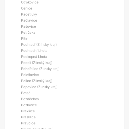
Otrokovice
Oznice
Pacetluky
Pačlavice
Pašovice
Petrůvka
Pitín
Podhradí (Zlínský kraj)
Podhradní Lhota
Podkopná Lhota
Podolí (Zlínský kraj)
Pohořelice (Zlínský kraj)
Polešovice
Police (Zlínský kraj)
Popovice (Zlínský kraj)
Poteč
Pozděchov
Pozlovice
Prakšice
Prasklice
Pravčice