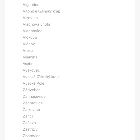
Vigantice
Vítonice (Zlínský kraj)
Vizovice
Vlachova Lhota
Vlachovice
Vlčková
Vlčnov
Vrbka
Všemina
Vsetín
Vyškovec
Vysoká (Zlínský kraj)
Vysoké Pole
Zádveřice
Zahnašovice
Záhorovice
Žalkovice
Záříčí
Zašová
Zástřizly
Zborovice