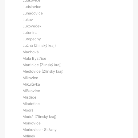
Ludkovice
Ludslavice
Luhačovice
Lukov
Lukoveček
Lutonina
Lutopecny
Lužná (Zlínský kraj)
Machová
Malá Bystřice
Martinice (Zlínský kraj)
Medlovice (Zlínský kraj)
Míkovice
Mikulůvka
Míškovice
Mistřice
Mladotice
Modrá
Modrá (Zlínský kraj)
Morkovice
Morkovice - Slížany
Mrlínek