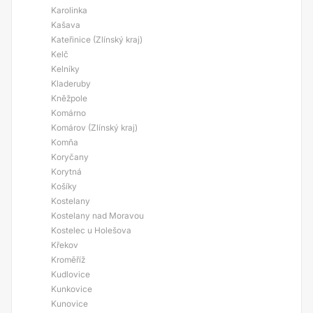
Karolinka
Kašava
Kateřinice (Zlínský kraj)
Kelč
Kelníky
Kladeruby
Kněžpole
Komárno
Komárov (Zlínský kraj)
Komňa
Koryčany
Korytná
Košíky
Kostelany
Kostelany nad Moravou
Kostelec u Holešova
Křekov
Kroměříž
Kudlovice
Kunkovice
Kunovice