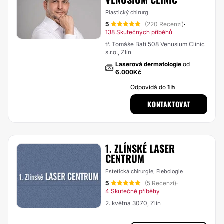
Plastický chirurg
5
(220 Recenzí)
·
138 Skutečných příběhů
tř. Tomáše Bati 508 Venusium Clinic
s.r.o., Zlín
Laserová dermatologie
od
6.000Kč
Odpovídá do
1 h
KONTAKTOVAT
1. ZLÍNSKÉ LASER
CENTRUM
Estetická chirurgie, Flebologie
5
(5 Recenzí)
·
4 Skutečné příběhy
2. května 3070, Zlín