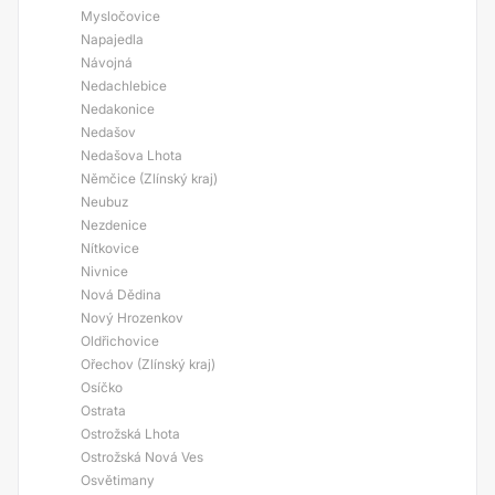
Mysločovice
Napajedla
Návojná
Nedachlebice
Nedakonice
Nedašov
Nedašova Lhota
Němčice (Zlínský kraj)
Neubuz
Nezdenice
Nítkovice
Nivnice
Nová Dědina
Nový Hrozenkov
Oldřichovice
Ořechov (Zlínský kraj)
Osíčko
Ostrata
Ostrožská Lhota
Ostrožská Nová Ves
Osvětimany