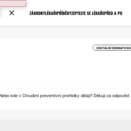
ZÁKROKY
LÉKAŘI
PŘÍBĚHY
ZEPTEJTE SE LÉKAŘE
PŘED A PO
DIGITÁLNÍ DERMATOSK
ebo kde v Chrudimi preventivní prohlídky dělají? Děkuji za odpověď.