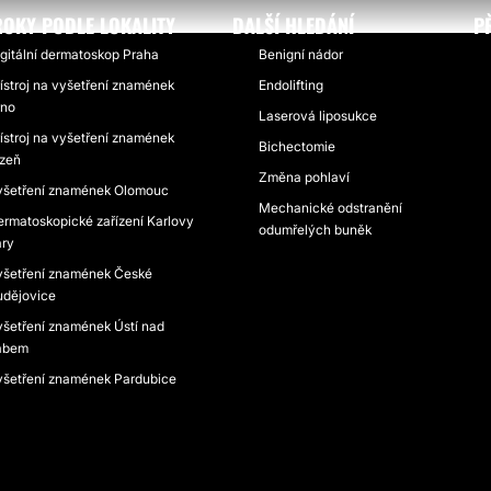
OKY PODLE LOKALITY
DALŠÍ HLEDÁNÍ
P
gitální dermatoskop Praha
Benigní nádor
ístroj na vyšetření znamének
Endolifting
rno
Laserová liposukce
ístroj na vyšetření znamének
Bichectomie
lzeň
Změna pohlaví
yšetření znamének Olomouc
Mechanické odstranění
rmatoskopické zařízení Karlovy
odumřelých buněk
ary
yšetření znamének České
udějovice
šetření znamének Ústí nad
abem
yšetření znamének Pardubice