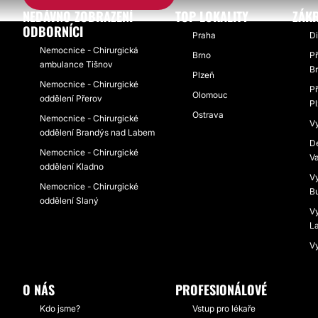
NEDÁVNO ZOBRAZENÍ
TOP LOKALITY
ZÁKR
ODBORNÍCI
Praha
Di
Nemocnice - Chirurgická
Brno
Př
ambulance Tišnov
B
Plzeň
Nemocnice - Chirurgické
Př
Olomouc
oddělení Přerov
P
Ostrava
Nemocnice - Chirurgické
V
oddělení Brandýs nad Labem
De
Nemocnice - Chirurgické
V
oddělení Kladno
V
Nemocnice - Chirurgické
B
oddělení Slaný
Vy
L
V
O NÁS
PROFESIONÁLOVÉ
Kdo jsme?
Vstup pro lékaře