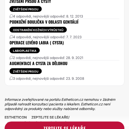
ZVĚTŠENÍ PRSOU A CYSTY
ZVĚTŠENÍ PRSOU
4 odpovědi, nejnovější odpověď: 8. 12. 2013
PODKOŽNÍ BOULIČKA V OBLASTI GENITÁLIÍ
ODSTRANĚNÍ KOŽNÍCH VÝRŮSTKŮ
4 odpovědi, nejnovější odpověď: 7. 7. 2023
OPERACE LEVÉHO LABIA ( CYSTA)
LABIOPLASTIKA
2 odpovědi, nejnovější odpověď: 28. 9. 2021
AUGMENTACE A CYSTA ZA DĚLOHOU
ZVĚTŠENÍ PRSOU
3 odpovědi, nejnovější odpověď: 23. 9. 2008
Informace zveřejňované na portálu Estheticon.cz nemohou v žádném
případě nahradit konzultaci pacienta s lékařem. Estheticon.cz není
odpovědný za produkty nebo služby nabízené odborníky.
ESTHETICON
ZEPTEJTE SE LÉKAŘE
ODSTRANĚNÍ KOŽNÍCH VÝRŮSTKŮ
ZEPTEJTE SE LÉKAŘE
ODSTRANĚNÍ CYSTY NA GENITÁLII