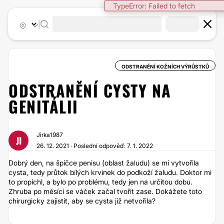
TypeError: Failed to fetch
|
ODSTRANĚNÍ KOŽNÍCH VÝRŮSTKŮ
ODSTRANĚNÍ CYSTY NA
GENITÁLII
Jirka1987
JI
26. 12. 2021 · Poslední odpověď: 7. 1. 2022
Dobrý den, na špičce penisu (oblast žaludu) se mi vytvořila
cysta, tedy průtok bílých krvinek do podkoží žaludu. Doktor mi
to propíchl, a bylo po problému, tedy jen na určitou dobu.
Zhruba po měsíci se váček začal tvořit zase. Dokážete toto
chirurgicky zajistit, aby se cysta již netvořila?