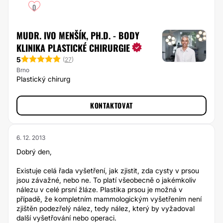
0
MUDR. IVO MENŠÍK, PH.D. - BODY
KLINIKA PLASTICKÉ CHIRURGIE
5
(
27
)
Brno
Plastický chirurg
KONTAKTOVAT
6. 12. 2013
Dobrý den,
Existuje celá řada vyšetření, jak zjistit, zda cysty v prsou
jsou závažné, nebo ne. To platí všeobecně o jakémkoliv
nálezu v celé prsní žláze. Plastika prsou je možná v
případě, že kompletním mammologickým vyšetřením není
zjištěn podezřelý nález, tedy nález, který by vyžadoval
další vyšetřování nebo operaci.