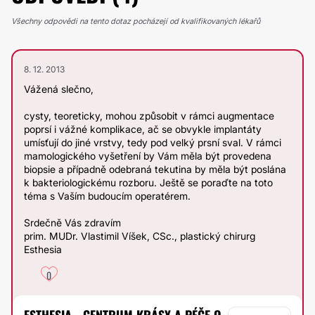
Všechny odpovědi na tento dotaz pocházejí od kvalifikovaných lékařů
8. 12. 2013
Vážená slečno,
cysty, teoreticky, mohou způsobit v rámci augmentace
poprsí i vážné komplikace, ač se obvykle implantáty
umísťují do jiné vrstvy, tedy pod velký prsní sval. V rámci
mamologického vyšetření by Vám měla být provedena
biopsie a případně odebraná tekutina by měla být poslána
k bakteriologickému rozboru. Ještě se poraďte na toto
téma s Vaším budoucím operatérem.
Srdečně Vás zdravím
prim. MUDr. Vlastimil Víšek, CSc., plastický chirurg
Esthesia
0