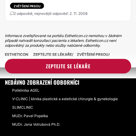
ZVĚTŠENÍ PRSOU
2 odpovědi, nejnovější odpověď: 2. 11. 2008
Informace zveřejňované na portálu Estheticon.cz nemohou v žádném
případě nahradit konzultaci pacienta s lékařem. Estheticon.cz není
odpovědný za produkty nebo služby nabízené odborníky.
ESTHETICON
ZEPTEJTE SE LÉKAŘE
ZVĚTŠENÍ PRSOU
ZVĚTŠENÍ PRSOU A CYSTY
ZEPTEJTE SE LÉKAŘE
NEDÁVNO ZOBRAZENÍ ODBORNÍCI
Poliklinika AGEL
V-CLINIC | klinika plastické a estetické chirurgie & gynekologie
SLIMCLINIC
MUDr. Pavel Popelka
MUDr. Jana Votrubová Ph.D.