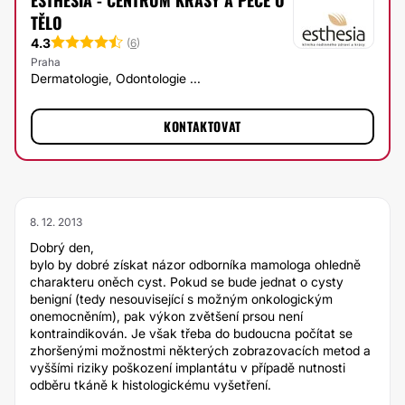
ESTHESIA - CENTRUM KRÁSY A PÉČE O
TĚLO
4.3
(
6
)
Praha
Dermatologie, Odontologie ...
KONTAKTOVAT
8. 12. 2013
Dobrý den,
bylo by dobré získat názor odborníka mamologa ohledně
charakteru oněch cyst. Pokud se bude jednat o cysty
benigní (tedy nesouvisející s možným onkologickým
onemocněním), pak výkon zvětšení prsou není
kontraindikován. Je však třeba do budoucna počítat se
zhoršenými možnostmi některých zobrazovacích metod a
vyššími riziky poškození implantátu v případě nutnosti
odběru tkáně k histologickému vyšetření.