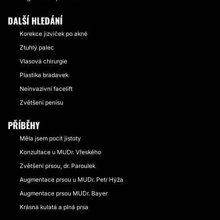
DALŠÍ HLEDÁNÍ
Korekce jizviček po akné
Ztuhlý palec
Vlasová chirurgie
Plastika bradavek
Neinvazivní facelift
Zvětšení penisu
PŘÍBĚHY
Měla jsem pocit jistoty
Konzultace u MUDr. Vřeského
Zvětšení prsou, dr. Paroulek
Augmentace prsou u MUDr. Petr Hýža
Augmentace prsou MUDr. Bayer
Krásná kulatá a plná prsa