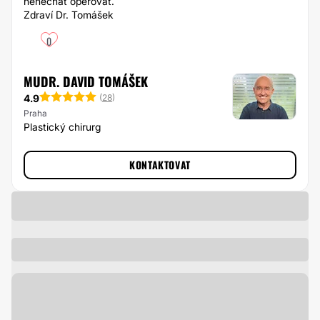
nenechat operovat.
Zdraví Dr. Tomášek
0
MUDR. DAVID TOMÁŠEK
4.9
(
28
)
Praha
Plastický chirurg
KONTAKTOVAT