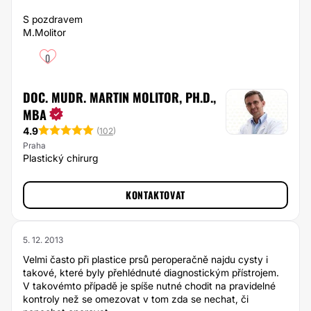
S pozdravem
M.Molitor
0
DOC. MUDR. MARTIN MOLITOR, PH.D.,
MBA
4.9
(
102
)
Praha
Plastický chirurg
KONTAKTOVAT
5. 12. 2013
Velmi často při plastice prsů peroperačně najdu cysty i
takové, které byly přehlédnuté diagnostickým přístrojem.
V takovémto případě je spíše nutné chodit na pravidelné
kontroly než se omezovat v tom zda se nechat, či