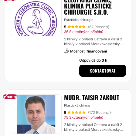
KLINIKA PLASTICKÉ
CHIRURGIE S.R.O.
Estetická chirurgie
5
(62 Recenzí)
·
36 Skutečných příběhů
2 kliniky v oblasti Ostrava a další 2
kliniky v oblasti Moravskoslezský
kraj
Možnosti
financování
Odpovídá do
3 h
KONTAKTOVAT
MUDR. TAISIR ZAKOUT
Plastický chirurg
5
(172 Recenzí)
·
75 Skutečných příběhů
2 kliniky v oblasti Ostrava a další 2
kliniky v oblasti Moravskoslezský
kraj