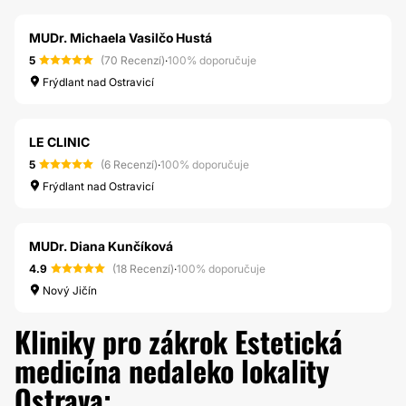
MUDr. Michaela Vasilčo Hustá
5
(70 Recenzí)
·
100% doporučuje
Frýdlant nad Ostravicí
LE CLINIC
5
(6 Recenzí)
·
100% doporučuje
Frýdlant nad Ostravicí
MUDr. Diana Kunčíková
4.9
(18 Recenzí)
·
100% doporučuje
Nový Jičín
Kliniky pro zákrok Estetická
medicína nedaleko lokality
Ostrava: