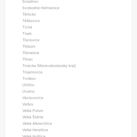
Sviadnov
Svobodné Heřmanice
Těrlicko
Těškovice
Tichá
Tísek
Třanovice
Třebom
Třemešná
Třinec
Trnávka (Moravskoslezský kraj)
Trojanovice
Tvrdkov
Uhlířov
Úvalno
Václavovice
Valšov
Velká Polom
Velká Štáhle
Velké Albrechtice
Velké Heraltice
Velké Hoštice