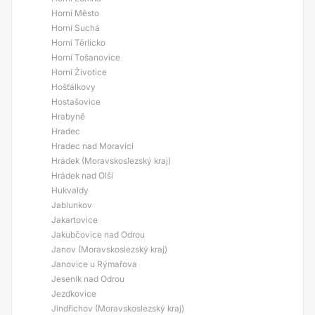
Horní Město
Horní Suchá
Horní Těrlicko
Horní Tošanovice
Horní Životice
Hošťálkovy
Hostašovice
Hrabyně
Hradec
Hradec nad Moravicí
Hrádek (Moravskoslezský kraj)
Hrádek nad Olší
Hukvaldy
Jablunkov
Jakartovice
Jakubčovice nad Odrou
Janov (Moravskoslezský kraj)
Janovice u Rýmařova
Jeseník nad Odrou
Jezdkovice
Jindřichov (Moravskoslezský kraj)