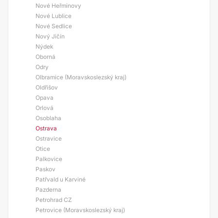
Nové Heřminovy
Nové Lublice
Nové Sedlice
Nový Jičín
Nýdek
Oborná
Odry
Olbramice (Moravskoslezský kraj)
Oldřišov
Opava
Orlová
Osoblaha
Ostrava
Ostravice
Otice
Palkovice
Paskov
Patřvald u Karviné
Pazderna
Petrohrad CZ
Petrovice (Moravskoslezský kraj)