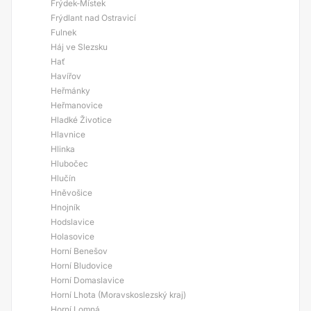
Frýdek-Místek
Frýdlant nad Ostravicí
Fulnek
Háj ve Slezsku
Hať
Havířov
Heřmánky
Heřmanovice
Hladké Životice
Hlavnice
Hlinka
Hlubočec
Hlučín
Hněvošice
Hnojník
Hodslavice
Holasovice
Horní Benešov
Horní Bludovice
Horní Domaslavice
Horní Lhota (Moravskoslezský kraj)
Horní Lomná