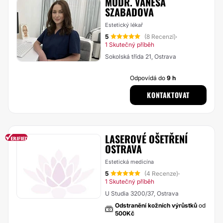
MUDR. VANESA
SZABADOVA
Estetický lékař
5
(8 Recenzí)
·
1 Skutečný příběh
Sokolská třída 21, Ostrava
Odpovídá do
9 h
KONTAKTOVAT
LASEROVÉ OŠETŘENÍ
OSTRAVA
Estetická medicína
5
(4 Recenze)
·
1 Skutečný příběh
U Studia 3200/37, Ostrava
Odstranění kožních výrůstků
od
500Kč