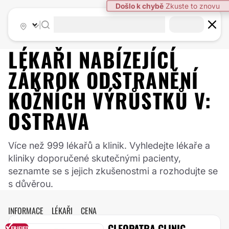
|
LÉKAŘI NABÍZEJÍCÍ
ZÁKROK
ODSTRANĚNÍ
KOŽNÍCH VÝRŮSTKŮ
V:
OSTRAVA
Více než 999 lékařů a klinik. Vyhledejte lékaře a
kliniky doporučené skutečnými pacienty,
seznamte se s jejich zkušenostmi a rozhodujte se
s důvěrou.
INFORMACE
LÉKAŘI
CENA
CLEOPATRA CLINIC,