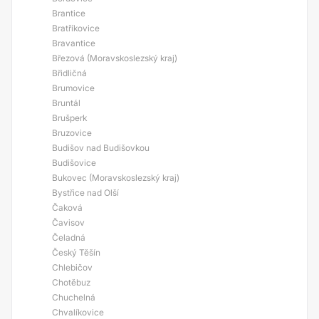
Brantice
Bratříkovice
Bravantice
Březová (Moravskoslezský kraj)
Břidličná
Brumovice
Bruntál
Brušperk
Bruzovice
Budišov nad Budišovkou
Budišovice
Bukovec (Moravskoslezský kraj)
Bystřice nad Olší
Čaková
Čavisov
Čeladná
Český Těšín
Chlebičov
Chotěbuz
Chuchelná
Chvalíkovice