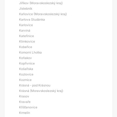
Jiříkov (Moravskoslezský kraj)
Jistebník
Kaňovice (Moravskoslezský kraj)
Karlova Studánka
Karlovice
Karviná
Kateřinice
Klimkovice
Kobeřice
Komorní Lhotka
Koňakov
Kopřivnice
Košařiska
Kozlovice
Kozmice
Krásná - pod Krásnou
Krásná (Moravskoslezský kraj)
Krasov
Kravaře
Křišťanovice
Krmelín