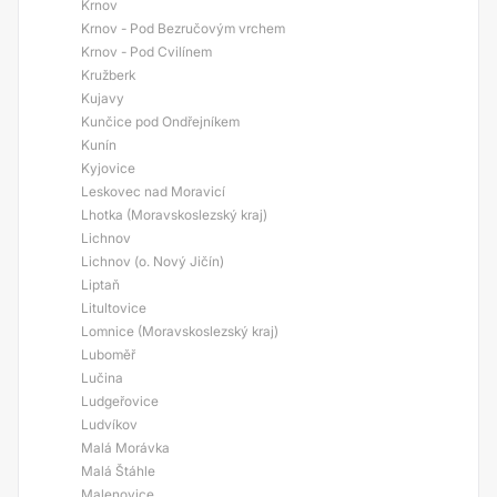
Krnov
Krnov - Pod Bezručovým vrchem
Krnov - Pod Cvilínem
Kružberk
Kujavy
Kunčice pod Ondřejníkem
Kunín
Kyjovice
Leskovec nad Moravicí
Lhotka (Moravskoslezský kraj)
Lichnov
Lichnov (o. Nový Jičín)
Liptaň
Litultovice
Lomnice (Moravskoslezský kraj)
Luboměř
Lučina
Ludgeřovice
Ludvíkov
Malá Morávka
Malá Štáhle
Malenovice