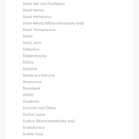
Stará Ves nad Ondřejnicí
Staré Hamry
Staré Heřminovy
Staré Město (Moravskoslezský kraj)
Staré Těchanovice
Stařič
Starý Jičín
Stěbořice
Štěpánkovice
Štítina
Stonava
Stonava u Karviné
Strahovice
Štramberk
Střítěž
Studénka
Suchdol nad Odrou
Suché Lazce
Sudice (Moravskoslezský kraj)
Svatoňovice
Světlá Hora