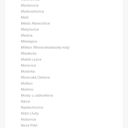
Mankovice
Markvartovice
Melč
Město Albrechtice
Metylovice
Mezina
Mikolajice
Milíkov (Moravskoslezský kraj)
Mladecko
Mokré Lazce
Moravice
Morávka
Moravská Ostrava
Mořkov
Mošnov
Mosty u Jablunkova
Návsí
Neplachovice
Nižní Lhoty
Nošovice
Nová Pláň