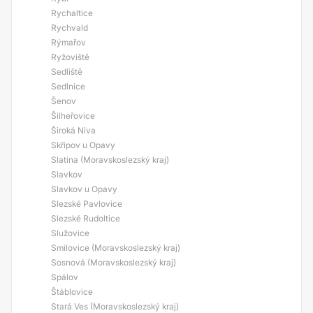
Rychaltice
Rychvald
Rýmařov
Ryžoviště
Sedliště
Sedlnice
Šenov
Šilheřovice
Široká Niva
Skřipov u Opavy
Slatina (Moravskoslezský kraj)
Slavkov
Slavkov u Opavy
Slezské Pavlovice
Slezské Rudoltice
Služovice
Smilovice (Moravskoslezský kraj)
Sosnová (Moravskoslezský kraj)
Spálov
Štáblovice
Stará Ves (Moravskoslezský kraj)