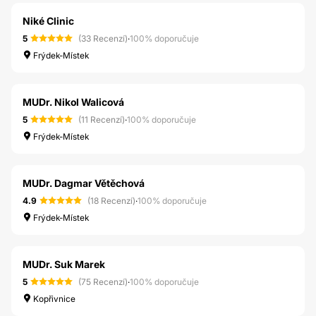
Niké Clinic
5
(33 Recenzí)
·
100% doporučuje
Frýdek-Místek
MUDr. Nikol Walicová
5
(11 Recenzí)
·
100% doporučuje
Frýdek-Místek
MUDr. Dagmar Větěchová
4.9
(18 Recenzí)
·
100% doporučuje
Frýdek-Místek
MUDr. Suk Marek
5
(75 Recenzí)
·
100% doporučuje
Kopřivnice