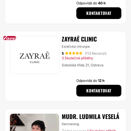
Odpovídá do
40 h
KONTAKTOVAT
ZAYRAĒ CLINIC
Estetická chirurgie
5
(113 Recenzí)
·
3 Skutečné příběhy
Sokolská třída 21, Ostrava
Odpovídá do
12 h
KONTAKTOVAT
MUDR. LUDMILA VESELÁ
Dermatolog
Žádné recenze
1 Skutečný příběh