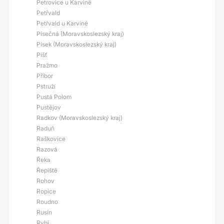
Petrovice u Karviné
Petřvald
Petřvald u Karviné
Písečná (Moravskoslezský kraj)
Písek (Moravskoslezský kraj)
Píšť
Pražmo
Příbor
Pstruží
Pustá Polom
Pustějov
Radkov (Moravskoslezský kraj)
Raduň
Raškovice
Razová
Řeka
Řepiště
Rohov
Ropice
Roudno
Rusín
Rybí