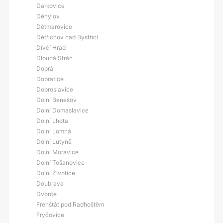
Darkovice
Děhylov
Dětmarovice
Dětřichov nad Bystřicí
Dívčí Hrad
Dlouhá Stráň
Dobrá
Dobratice
Dobroslavice
Dolní Benešov
Dolní Domaslavice
Dolní Lhota
Dolní Lomná
Dolní Lutyně
Dolní Moravice
Dolní Tošanovice
Dolní Životice
Doubrava
Dvorce
Frenštát pod Radhoštěm
Fryčovice