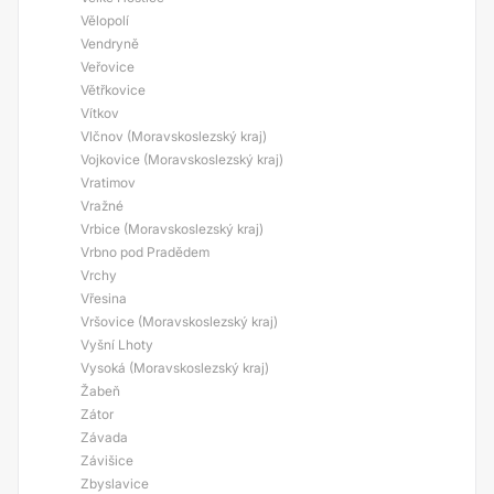
Vělopolí
Vendryně
Veřovice
Větřkovice
Vítkov
Vlčnov (Moravskoslezský kraj)
Vojkovice (Moravskoslezský kraj)
Vratimov
Vražné
Vrbice (Moravskoslezský kraj)
Vrbno pod Pradědem
Vrchy
Vřesina
Vršovice (Moravskoslezský kraj)
Vyšní Lhoty
Vysoká (Moravskoslezský kraj)
Žabeň
Zátor
Závada
Závišice
Zbyslavice