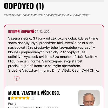
ODPOVĚĎ (1)
Všechny odpovědi na tento dotaz pocházejí od kvalifikovaných lékařů
NEJLEPŠÍ ODPOVĚĎ
·
24. 12. 2021
Vážená slečno, 3 týdny od zákroku je doba, kdy se tkáně
sotva dohojily. Nyní procházíte fází jizvení a po ní bude
následovat fáze přestavby toho jizevnatého vaziva / i v
hlouběji preparovaných tkáních/. Z to vyplývá, že
definitivní výsledek uvidíte až za mnoho měsíců. Buďte v
klidu, vše je v normě. Samozřejmě, svoji starost
prodiskutujte při kontrole se svým operatérem.
Srdečně Vás zdravím, prim. Dr. V. Víšek, CSc., CAN Clinic.
1
MUDR. VLASTIMIL VÍŠEK CSC.
5
(
6
)
Praha