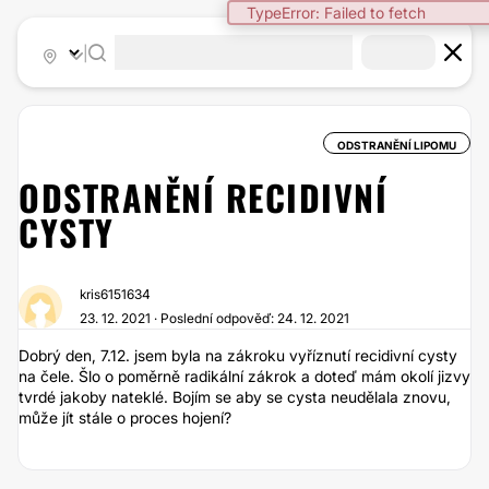
TypeError: Failed to fetch
|
ODSTRANĚNÍ LIPOMU
ODSTRANĚNÍ RECIDIVNÍ
CYSTY
kris6151634
23. 12. 2021 · Poslední odpověď: 24. 12. 2021
Dobrý den, 7.12. jsem byla na zákroku vyříznutí recidivní cysty
na čele. Šlo o poměrně radikální zákrok a doteď mám okolí jizvy
tvrdé jakoby nateklé. Bojím se aby se cysta neudělala znovu,
může jít stále o proces hojení?