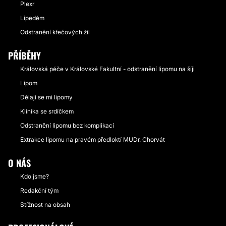
Plexr
Lipedém
Odstranění křečových žil
PŘÍBĚHY
Královská péče v Královské Fakultní - odstranění lipomu na šíji
Lipom
Dělají se mi lipomy
Klinika se srdíčkem
Odstranění lipomu bez komplikací
Extrakce lipomu na pravém předloktí MUDr. Chorvát
O NÁS
Kdo jsme?
Redakční tým
Stížnost na obsah