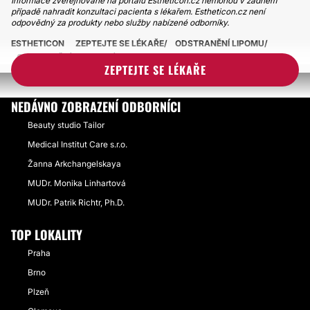
Informace zveřejňované na portálu Estheticon.cz nemohou v žádném
případě nahradit konzultaci pacienta s lékařem. Estheticon.cz není
odpovědný za produkty nebo služby nabízené odborníky.
ESTHETICON
ZEPTEJTE SE LÉKAŘE
ODSTRANĚNÍ LIPOMU
ODSTRANĚNÍ RECIDIVNÍ CYSTY
ZEPTEJTE SE LÉKAŘE
NEDÁVNO ZOBRAZENÍ ODBORNÍCI
Beauty studio Tailor
Medical Institut Care s.r.o.
Žanna Arkchangelskaya
MUDr. Monika Linhartová
MUDr. Patrik Richtr, Ph.D.
TOP LOKALITY
Praha
Brno
Plzeň