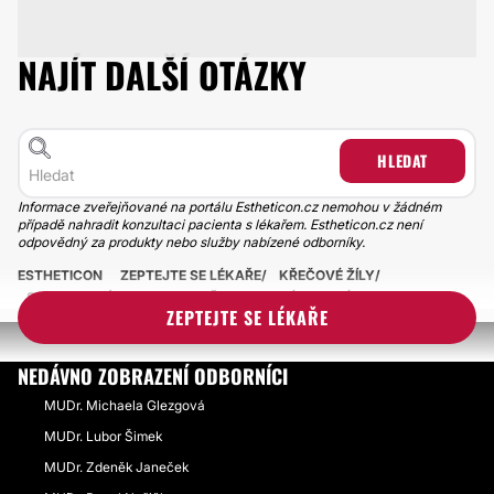
NAJÍT DALŠÍ OTÁZKY
HLEDAT
Informace zveřejňované na portálu Estheticon.cz nemohou v žádném
případě nahradit konzultaci pacienta s lékařem. Estheticon.cz není
odpovědný za produkty nebo služby nabízené odborníky.
ESTHETICON
ZEPTEJTE SE LÉKAŘE
KŘEČOVÉ ŽÍLY
SAMOVOLNÁ TVORBA MODŘIN - PROBLÉMY S CÉVAMI?
ZEPTEJTE SE LÉKAŘE
NEDÁVNO ZOBRAZENÍ ODBORNÍCI
MUDr. Michaela Glezgová
MUDr. Lubor Šimek
MUDr. Zdeněk Janeček