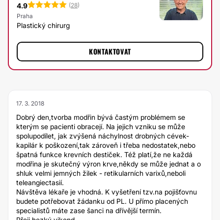
4.9
(
28
)
Praha
Plastický chirurg
KONTAKTOVAT
17. 3. 2018
Dobrý den,tvorba modřin bývá častým problémem se
kterým se pacienti obracejí. Na jejich vzniku se může
spolupodílet, jak zvýšená náchylnost drobných cévek-
kapilár k poškození,tak zároveň i třeba nedostatek,nebo
špatná funkce krevních destiček. Též platí,že ne každá
modřina je skutečný výron krve,někdy se může jednat a o
shluk velmi jemných žilek - retikularních varixů,neboli
teleangiectasií.
Návštěva lékaře je vhodná. K vyšetření tzv.na pojišťovnu
budete potřebovat žádanku od PL. U přímo placených
specialistů máte zase šanci na dřívější termín.
Přeji hezký vikend.