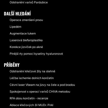
Odstranění varixů Pardubice
DALŠÍ HLEDÁNÍ
Operace zmenšení prsou
Lipedém
Augmentace tukem
Laserová blefaroplastika
Korekce jizviček po akné
Plnější rty pomocí kyseliny hyaluronové
PŘÍBĚHY
Odstranění křečové žíly na stehně
Léčba ischemie dolních končetin
Cévní laser Vbeam na jizvy na čele a pod bradou
Spokojenost s operací varixů CHIVA metodou
RFA obou končetin - recenze
Ablace křečových žil MUDr. Pirkl