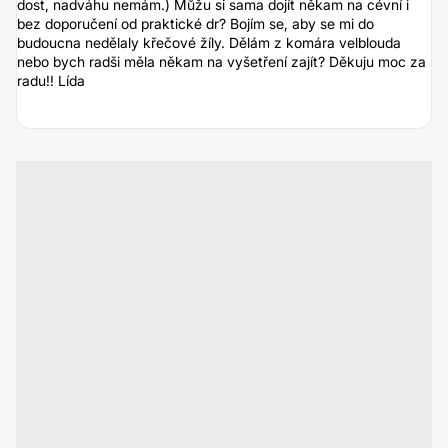
dost, nadváhu nemám.) Můžu si sama dojít někam na cévní i
bez doporučení od praktické dr? Bojím se, aby se mi do
budoucna nedělaly křečové žíly. Dělám z komára velblouda
nebo bych radši měla někam na vyšetření zajít? Děkuju moc za
radu!! Lída