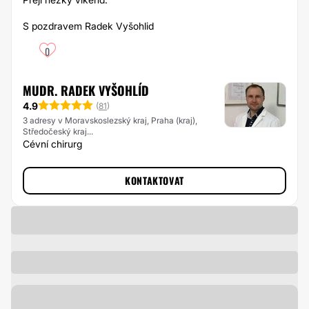
S pozdravem Radek Vyšohlid
0
MUDR. RADEK VYŠOHLÍD
4.9
(
81
)
3 adresy v Moravskoslezský kraj, Praha (kraj),
Středočeský kraj...
Cévní chirurg
KONTAKTOVAT