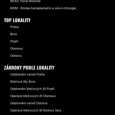
MUDr. Pavel Nožička
IKEM - Klinika transplantační a cévní chirurgie
TOP LOKALITY
Praha
Brno
Plzeň
Olomouc
Ostrava
ZÁKROKY PODLE LOKALITY
Odstranění varixů Praha
Křečové žíly Brno
Odstranění křečových žil Plzeň
Operace křečových žil Olomouc
Odstranění varixů Ostrava
Operace křečových žil Karlovy Vary