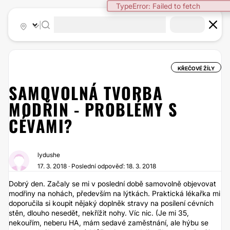
TypeError: Failed to fetch
|
KŘEČOVÉ ŽÍLY
SAMOVOLNÁ TVORBA
MODŘIN - PROBLÉMY S
CÉVAMI?
lydushe
17. 3. 2018 · Poslední odpověď: 18. 3. 2018
Dobrý den. Začaly se mi v poslední době samovolně objevovat
modřiny na nohách, především na lýtkách. Praktická lékařka mi
doporučila si koupit nějaký doplněk stravy na posílení cévních
stěn, dlouho nesedět, nekřížit nohy. Víc nic. (Je mi 35,
nekouřím, neberu HA, mám sedavé zaměstnání, ale hýbu se