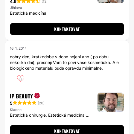
4.6
(
13
)
Jihlava
Estetická medicína
KONTAKTOVAT
16. 1. 2014
dobry den, kratkodobe v dobe hojeni ano ( po dobu
nekolika dni), presneji Vam to povi vase kosmeticka. Ale
biologickeho materialu bude opravdu minimalne.
0
IP BEAUTY
5
(
20
)
Kladno
Estetická chirurgie, Estetická medicína ...
KONTAKTOVAT