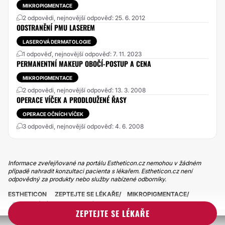
MIKROPIGMENTACE
2 odpovědi, nejnovější odpověď: 25. 6. 2012
ODSTRANĚNÍ PMU LASEREM
LASEROVÁ DERMATOLOGIE
1 odpověď, nejnovější odpověď: 7. 11. 2023
PERMANENTNÍ MAKEUP OBOČÍ-POSTUP A CENA
MIKROPIGMENTACE
2 odpovědi, nejnovější odpověď: 13. 3. 2008
OPERACE VÍČEK A PRODLOUŽENÉ ŘASY
OPERACE OČNÍCH VÍČEK
3 odpovědi, nejnovější odpověď: 4. 6. 2008
Informace zveřejňované na portálu Estheticon.cz nemohou v žádném
případě nahradit konzultaci pacienta s lékařem. Estheticon.cz není
odpovědný za produkty nebo služby nabízené odborníky.
ESTHETICON
ZEPTEJTE SE LÉKAŘE
MIKROPIGMENTACE
OLUPOVÁNÍ PERMANENTNÍHO MAKE-UPU
ZEPTEJTE SE LÉKAŘE