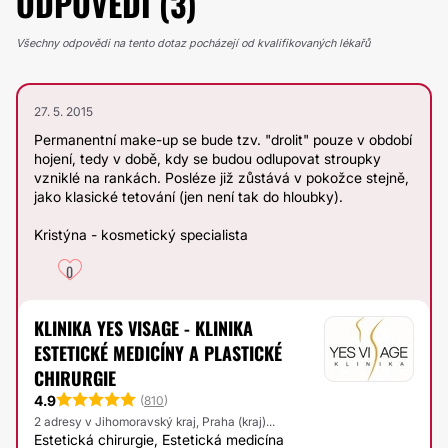
ODPOVĚDI (3)
Všechny odpovědi na tento dotaz pocházejí od kvalifikovaných lékařů
27. 5. 2015
Permanentní make-up se bude tzv. "drolit" pouze v období
hojení, tedy v době, kdy se budou odlupovat stroupky
vzniklé na rankách. Posléze již zůstává v pokožce stejně,
jako klasické tetování (jen není tak do hloubky).
Kristýna - kosmetický specialista
0
KLINIKA YES VISAGE - KLINIKA
ESTETICKÉ MEDICÍNY A PLASTICKÉ
CHIRURGIE
4.9
(
810
)
2 adresy v Jihomoravský kraj, Praha (kraj)...
Estetická chirurgie, Estetická medicína