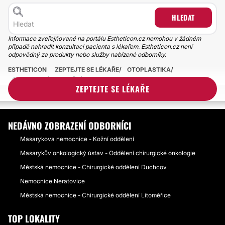
HLEDAT
Informace zveřejňované na portálu Estheticon.cz nemohou v žádném
případě nahradit konzultaci pacienta s lékařem. Estheticon.cz není
odpovědný za produkty nebo služby nabízené odborníky.
ESTHETICON
ZEPTEJTE SE LÉKAŘE
OTOPLASTIKA
OPAKOVANÉ NAPLNĚNÍ CYSTY U VSTUPU DO ZVUKOVODU U
ZEPTEJTE SE LÉKAŘE
TŘÍLETÉHO DÍTĚTE
NEDÁVNO ZOBRAZENÍ ODBORNÍCI
Masarykova nemocnice - Kožní oddělení
Masarykův onkologický ústav - Oddělení chirurgické onkologie
Městská nemocnice - Chirurgické oddělení Duchcov
Nemocnice Neratovice
Městská nemocnice - Chirurgické oddělení Litoměřice
TOP LOKALITY