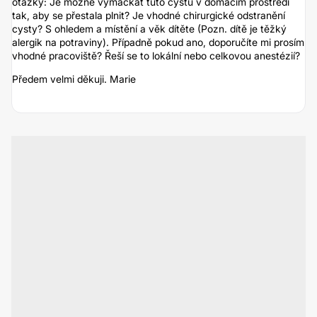
otázky: Je možné vymačkat tuto cystu v domácím prostředí
tak, aby se přestala plnit? Je vhodné chirurgické odstranění
cysty? S ohledem a místění a věk dítěte (Pozn. dítě je těžký
alergik na potraviny). Případně pokud ano, doporučíte mi prosím
vhodné pracoviště? Řeší se to lokální nebo celkovou anestézií?
Předem velmi děkuji. Marie