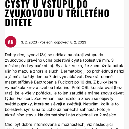
CYSTY U VSTUPU DO
ZVUKOVODU U TŘÍLETÉHO
DÍTĚTE
AN
3. 2. 2023 · Poslední odpověď: 8. 2. 2023
Dobrý den, synovi (3r) se udělala na okraji vstupu do
zvukovodu pravého ucha bolestivá cysta (bolestivá min. 3
měsíce před vymáčkntím). Byla tak velká, že znemožnila odtok
ušního mazu a zhoršila sluch. Dermatolog ji po prohlédnutí nařízl
a já měla každý den po 7 dní vymačkávat. Dvakrát denně
mazat střídavě Bactroban a Fucicort po 10 dní. Z bulky jsem
vymačkala krev a světlou tekutinu. Poté ORL konstatoval (bez
utz), že je vše v pořádku, je to jen zarudlé a máme znovu dávat
týden Fucicort. Zčervenání nezmizelo, a znovu se objevily
světlé pupínky, které se slévají a zvětšují. Netuším, kolik je to
bolestivé, syn si na to ucho už nenechá sáhnout. Foto je
aktuálního stavu. Na dermatologii nás objednali za 2 měsíce.
Chci být dobře informována o možnostech, viz následující