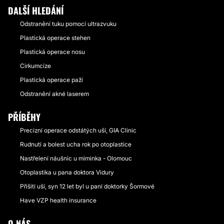
DALŠÍ HLEDÁNÍ
Odstranění tuku pomocí ultrazvuku
Plastická operace stehen
Plastická operace nosu
Cirkumcize
Plastická operace paží
Odstranění akné laserem
PŘÍBĚHY
Precizní operace odstátých uší, GIA Clinic
Rudnutí a bolest ucha rok po otoplastice
Nastřelení náušnic u miminka - Olomouc
Otoplastika u pana doktora Vidury
Přišití uší, syn 12 let byl u paní doktorky Šormové
Have VZP health insurance
O NÁS