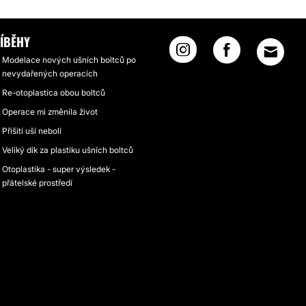
ÍBĚHY
Modelace nových ušních boltců po
nevydařených operacích
Re-otoplastica obou boltců
Operace mi změnila život
Přišití uší nebolí
Veliký dík za plastiku ušních boltců
Otoplastika - super výsledek -
přátelské prostředí