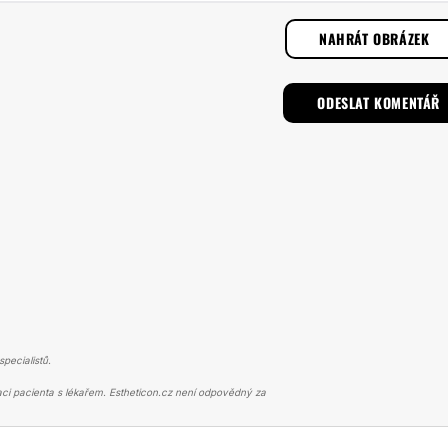
NAHRÁT OBRÁZEK
pecialistů.
ci pacienta s lékařem. Estheticon.cz není odpovědný za
TIKA
PŘIŠITÍ OUŠEK U SYNA TRUTNOV