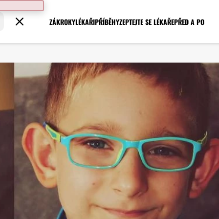
ZÁKROKY
LÉKAŘI
PŘÍBĚHY
ZEPTEJTE SE LÉKAŘE
PŘED A PO