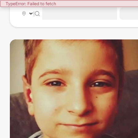
TypeError: Failed to fetch
|