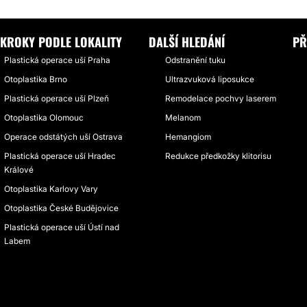
KROKY PODLE LOKALITY
DALŠÍ HLEDÁNÍ
PŘ
Plastická operace uší Praha
Odstranění tuku
Otoplastika Brno
Ultrazvuková liposukce
Plastická operace uší Plzeň
Remodelace pochvy laserem
Otoplastika Olomouc
Melanom
Operace odstátých uší Ostrava
Hemangiom
Plastická operace uší Hradec
Redukce předkožky klitorisu
Králové
Otoplastika Karlovy Vary
Otoplastika České Budějovice
Plastická operace uší Ústí nad
Labem