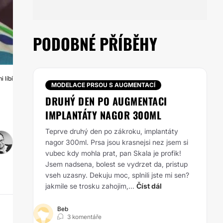
PODOBNÉ PŘÍBĚHY
 líbí
A
MODELACE PRSOU S AUGMENTACÍ
DRUHÝ DEN PO AUGMENTACI
IMPLANTÁTY NAGOR 300ML
Teprve druhý den po zákroku, implantáty
nagor 300ml. Prsa jsou krasnejsi nez jsem si
vubec kdy mohla prat, pan Skala je profik!
Jsem nadsena, bolest se vydrzet da, pristup
vseh uzasny. Dekuju moc, splnili jste mi sen?
jakmile se trosku zahojim,...
Číst dál
Beb
3 komentáře