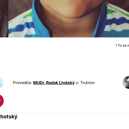
1
To se mi
OTOPLASTIK
Provedl/a:
MUDr. Radek Lhotský
v: Trutnov
Lhotský