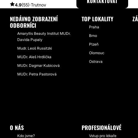
KONTAKTOVAT
4.9
(55)
·
Trutnov
NEDÁVNO ZOBRAZENÍ
TOP LOKALITY
ZÁ
ODBORNÍCI
Praha
Amaryllis Beauty Institut MUDr.
Brno
Davida Pupaly
Plzeň
Mudr. Leoš Russitzki
Olomouc
MUDr. Aleš Hrdlička
Ostrava
MUDr. Dagmar Kubicová
MUDr. Petra Pastorová
O NÁS
PROFESIONÁLOVÉ
Kdo jsme?
Vstup pro lékaře