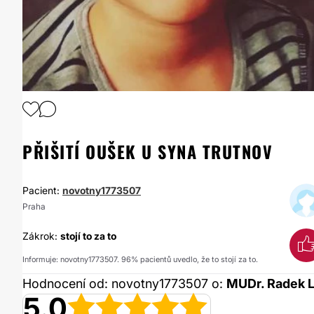
PŘIŠITÍ OUŠEK U SYNA TRUTNOV
Pacient:
novotny1773507
Praha
Zákrok:
stojí to za to
Informuje: novotny1773507. 96% pacientů uvedlo, že to stojí za to.
Hodnocení od: novotny1773507 o:
MUDr. Radek 
5.0