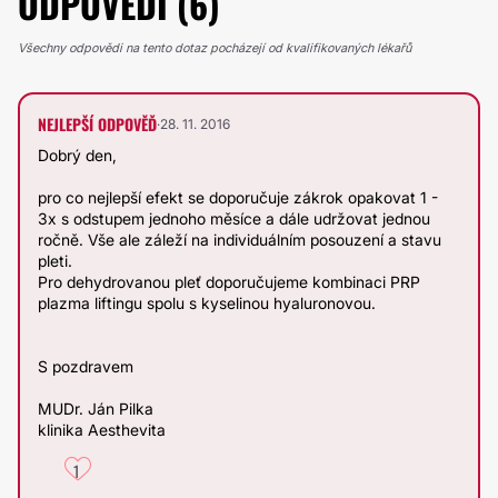
ODPOVĚDÍ (6)
Všechny odpovědi na tento dotaz pocházejí od kvalifikovaných lékařů
NEJLEPŠÍ ODPOVĚĎ
·
28. 11. 2016
Dobrý den,
pro co nejlepší efekt se doporučuje zákrok opakovat 1 -
3x s odstupem jednoho měsíce a dále udržovat jednou
ročně. Vše ale záleží na individuálním posouzení a stavu
pleti.
Pro dehydrovanou pleť doporučujeme kombinaci PRP
plazma liftingu spolu s kyselinou hyaluronovou.
S pozdravem
MUDr. Ján Pilka
klinika Aesthevita
1