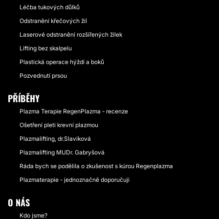
Léčba tukových důlků
Odstranění křečových žil
Laserové odstranění rozšířených žilek
Lifting bez skalpelu
Plastická operace hýždí a boků
Pozvednutí prsou
PŘÍBĚHY
Plazma Terapie RegenPlazma - recenze
Ošetření pleti krevní plazmou
Plazmalifting, dr.Slaviková
Plazmalifting MUDr. Gabryšová
Ráda bych se podělila o zkušenost s kúrou Regenplazma
Plazmaterapie - jednoznačně doporučuji
O NÁS
Kdo jsme?