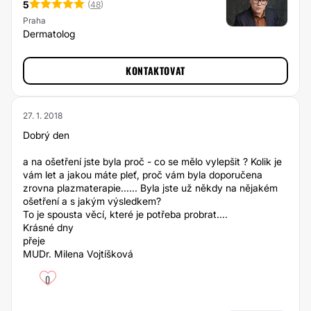
5
(
48
)
Praha
Dermatolog
KONTAKTOVAT
27. 1. 2018
Dobrý den
a na ošetření jste byla proč - co se mělo vylepšit ? Kolik je
vám let a jakou máte pleť, proč vám byla doporučena
zrovna plazmaterapie...... Byla jste už někdy na nějakém
ošetření a s jakým výsledkem?
To je spousta věcí, které je potřeba probrat....
Krásné dny
přeje
MUDr. Milena Vojtíšková
0