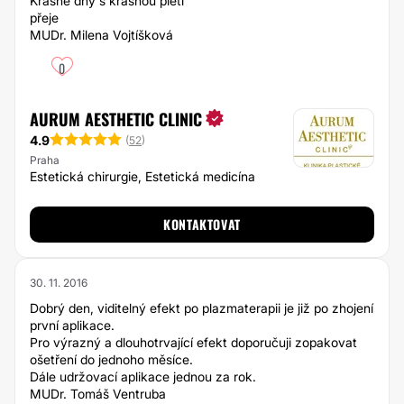
Krásné dny s krásnou pletí
přeje
MUDr. Milena Vojtíšková
0
AURUM AESTHETIC CLINIC
4.9
(
52
)
Praha
Estetická chirurgie, Estetická medicína
KONTAKTOVAT
30. 11. 2016
Dobrý den, viditelný efekt po plazmaterapii je již po zhojení
první aplikace.
Pro výrazný a dlouhotrvající efekt doporučuji zopakovat
ošetření do jednoho měsíce.
Dále udržovací aplikace jednou za rok.
MUDr. Tomáš Ventruba