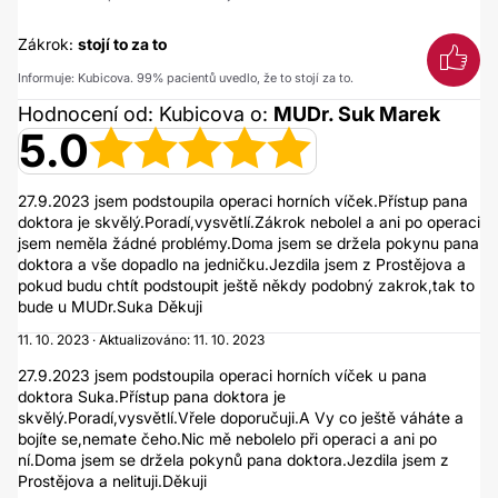
Zákrok:
stojí to za to
Informuje: Kubicova. 99% pacientů uvedlo, že to stojí za to.
Hodnocení od: Kubicova o:
MUDr. Suk Marek
5.0
27.9.2023 jsem podstoupila operaci horních víček.Přístup pana
doktora je skvělý.Poradí,vysvětlí.Zákrok nebolel a ani po operaci
jsem neměla žádné problémy.Doma jsem se držela pokynu pana
doktora a vše dopadlo na jedničku.Jezdila jsem z Prostějova a
pokud budu chtít podstoupit ještě někdy podobný zakrok,tak to
bude u MUDr.Suka Děkuji
11. 10. 2023 · Aktualizováno: 11. 10. 2023
27.9.2023 jsem podstoupila operaci horních víček u pana
doktora Suka.Přístup pana doktora je
skvělý.Poradí,vysvětlí.Vřele doporučuji.A Vy co ještě váháte a
bojíte se,nemate čeho.Nic mě nebolelo při operaci a ani po
ní.Doma jsem se držela pokynů pana doktora.Jezdila jsem z
Prostějova a nelituji.Děkuji