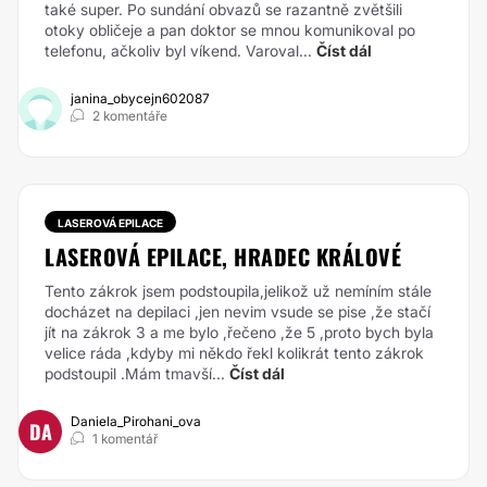
také super. Po sundání obvazů se razantně zvětšili
otoky obličeje a pan doktor se mnou komunikoval po
telefonu, ačkoliv byl víkend. Varoval...
Číst dál
janina_obycejn602087
2 komentáře
LASEROVÁ EPILACE
LASEROVÁ EPILACE, HRADEC KRÁLOVÉ
Tento zákrok jsem podstoupila,jelikož už nemíním stále
docházet na depilaci ,jen nevim vsude se pise ,že stačí
jít na zákrok 3 a me bylo ,řečeno ,že 5 ,proto bych byla
velice ráda ,kdyby mi někdo řekl kolikrát tento zákrok
podstoupil .Mám tmavší...
Číst dál
Daniela_Pirohani_ova
DA
1 komentář