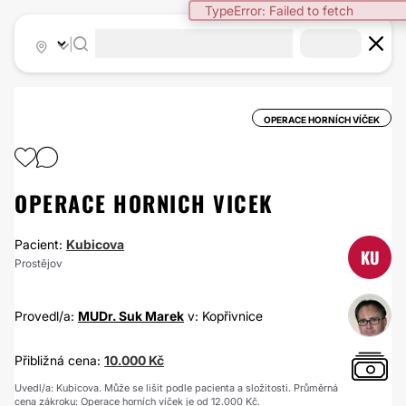
TypeError: Failed to fetch
|
OPERACE HORNÍCH VÍČEK
OPERACE HORNICH VICEK
Pacient:
Kubicova
KU
Prostějov
Provedl/a:
MUDr. Suk Marek
v: Kopřivnice
Přibližná cena:
10.000 Kč
Uvedl/a: Kubicova. Může se lišit podle pacienta a složitosti. Průměrná
cena zákroku: Operace horních víček je od 12.000 Kč.