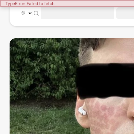
TypeError: Failed to fetch
|