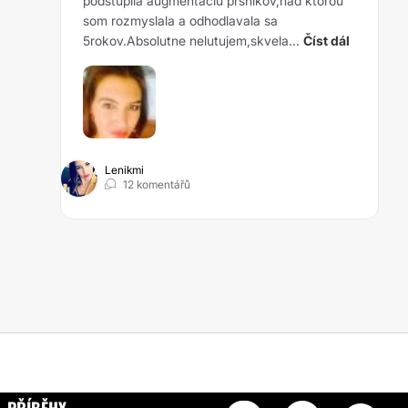
podstupila augmentaciu prsnikov,nad ktorou
som rozmyslala a odhodlavala sa
5rokov.Absolutne nelutujem,skvela...
Číst dál
Lenikmi
12 komentářů