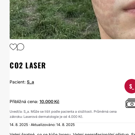
1
/
2
CO2 LASER
Pacient:
S_a
S_
Přibližná cena:
10.000 Kč
Uvedl/a: S_a. Může se lišit podle pacienta a složitosti. Průměrná cena
zákroku: Laserová dermatologie je od 4.000 Kč.
14. 8. 2025 · Aktualizováno: 14. 8. 2025
Velmi špatné, co se týče laseru. Velmi neprofesionální přístup