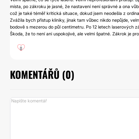
místa, po zákroku je jasné, že nastavení není správné a ona vůb
což je také téměř kritická situace, dokud jsem neodešla z ordinace
Zvážila bych přístup kliniky, jinak tam vůbec nikdo nepůjde, velm
bodově s mezerou do půl centimetru. Po 12 letech laserových zák
Škoda, že to není ani uspokojivé, ale velmi špatné. Zákrok je p
0
KOMENTÁŘŮ (
0
)