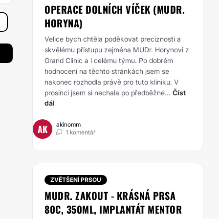
OPERACE DOLNÍCH VÍČEK (MUDR.
HORYNA)
Velice bych chtěla poděkovat preciznosti a
skvělému přístupu zejména MUDr. Horynovi z
Grand Clinic a i celému týmu. Po dobrém
hodnocení na těchto stránkách jsem se
nakonec rozhodla právě pro tuto kliniku. V
prosinci jsem si nechala po předběžné...
Číst
dál
akinomm
AK
1 komentář
ZVĚTŠENÍ PRSOU
MUDR. ZAKOUT - KRÁSNÁ PRSA
80C, 350ML, IMPLANTÁT MENTOR