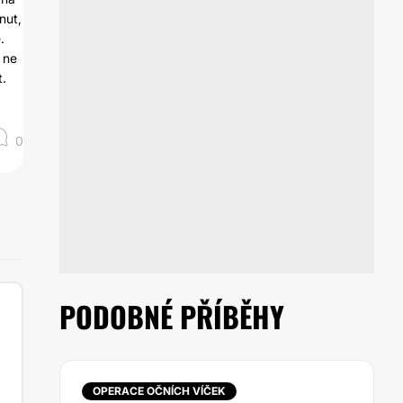
nut,
.
a ne
t.
0
PODOBNÉ PŘÍBĚHY
OPERACE OČNÍCH VÍČEK