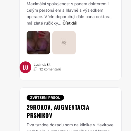
Maximální spokojenost s panem doktorem i
celým personálem a hlavně s výsledkem
operace. Vřele doporučuji dále pana doktora,
má zlaté ručičky...
Číst dál
Lusinda84
LU
12 komentářů
ZVĚTŠENÍ PRSOU
29ROKOV, AUGMENTACIA
PRSNIKOV
Dva tyzdne dozadu som na klinike v Havirove