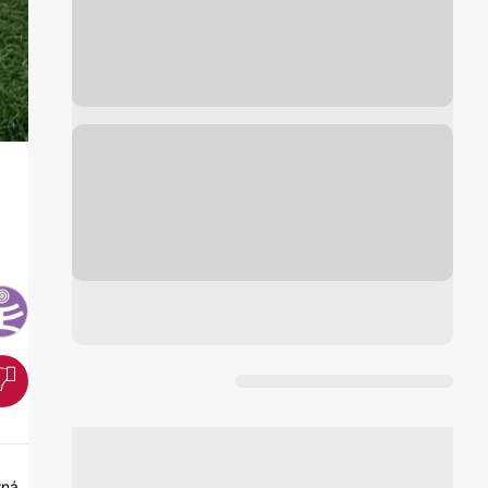
E
rná