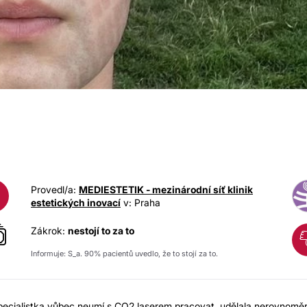
LASEROVÁ DERMATOLOGI
Provedl/a:
MEDIESTETIK - mezinárodní síť klinik
estetických inovací
v: Praha
Zákrok:
nestojí to za to
Informuje: S_a. 90% pacientů uvedlo, že to stojí za to.
. Specialistka vůbec neumí s CO2 laserem pracovat, udělala nerovnomě