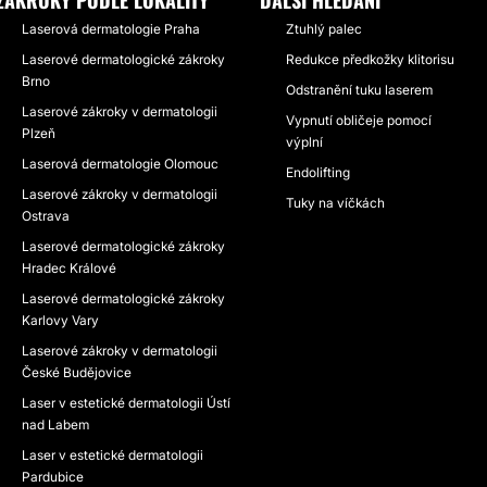
ZÁKROKY PODLE LOKALITY
DALŠÍ HLEDÁNÍ
Laserová dermatologie Praha
Ztuhlý palec
Laserové dermatologické zákroky
Redukce předkožky klitorisu
Brno
Odstranění tuku laserem
Laserové zákroky v dermatologii
Vypnutí obličeje pomocí
Plzeň
výplní
Laserová dermatologie Olomouc
Endolifting
Laserové zákroky v dermatologii
Tuky na víčkách
Ostrava
Laserové dermatologické zákroky
Hradec Králové
Laserové dermatologické zákroky
Karlovy Vary
Laserové zákroky v dermatologii
České Budějovice
Laser v estetické dermatologii Ústí
nad Labem
Laser v estetické dermatologii
Pardubice