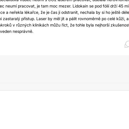
ec neumí pracovat, je tam moc mezer. Lidokain se pod fólií drží 45 mi
 a neřekla lékařce, že je čas ji odstranit, nechala by si ho ještě déle
i zastaralý přístup. Laser by měl jít a pálit rovnoměrně po celé kůži, 
roků v různých klinikách můžu říct, že tohle byla nejhorší zkušenos
roveden nesprávně.