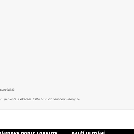
pecialistů.
ci pacienta s lékařem. Estheticon.cz není odpovědný za
VÁ DERMATOLOGIE
CO2 LASER