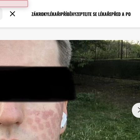
ZÁKROKY
LÉKAŘI
PŘÍBĚHY
ZEPTEJTE SE LÉKAŘE
PŘED A PO