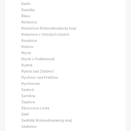
Rašín
Rasošky
Řikov
Rohenice
Rohoznice (Královéhradecký kraj)
Rokytnice v Orlických horách
Roudnice
Rožnov
Rtyně
Rtyně v Podkrkonoší
Rudník
Rybná nad Zdobnicí
Rychnov nad Kněžnou
Rychnovek
Sadová
Samšina
Šaplava
Šárovcova Lhota
Sběř
Sedliště (Královéhradecký kraj)
Sedloňov