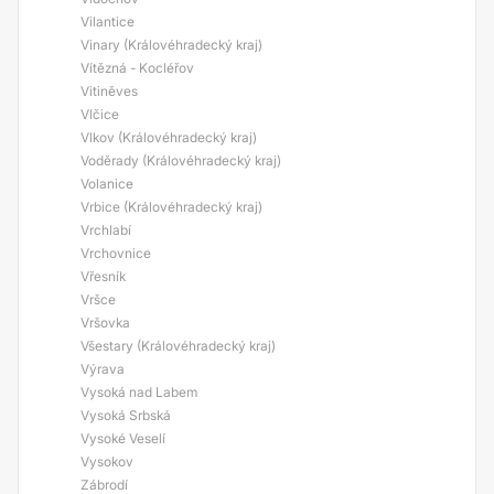
Vilantice
Vinary (Královéhradecký kraj)
Vítězná - Kocléřov
Vitiněves
Vlčice
Vlkov (Královéhradecký kraj)
Voděrady (Královéhradecký kraj)
Volanice
Vrbice (Královéhradecký kraj)
Vrchlabí
Vrchovnice
Vřesník
Vršce
Vršovka
Všestary (Královéhradecký kraj)
Výrava
Vysoká nad Labem
Vysoká Srbská
Vysoké Veselí
Vysokov
Zábrodí