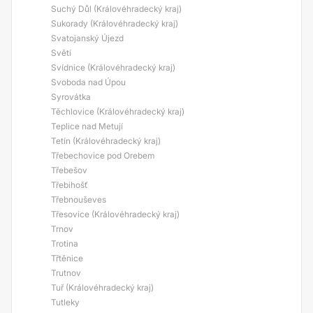
Suchý Důl (Královéhradecký kraj)
Sukorady (Královéhradecký kraj)
Svatojanský Újezd
Světí
Svídnice (Královéhradecký kraj)
Svoboda nad Úpou
Syrovátka
Těchlovice (Královéhradecký kraj)
Teplice nad Metují
Tetín (Královéhradecký kraj)
Třebechovice pod Orebem
Třebešov
Třebihošť
Třebnouševes
Třesovice (Královéhradecký kraj)
Trnov
Trotina
Třtěnice
Trutnov
Tuř (Královéhradecký kraj)
Tutleky