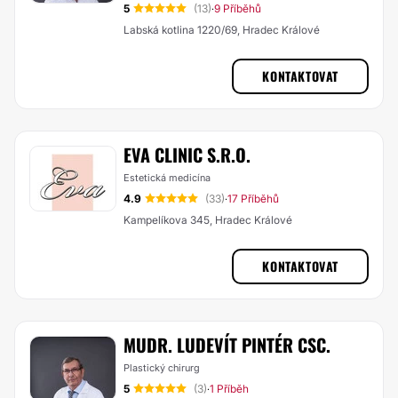
5
(13)
9 Příběhů
·
Labská kotlina 1220/69, Hradec Králové
KONTAKTOVAT
EVA CLINIC S.R.O.
Estetická medicína
4.9
(33)
17 Příběhů
·
Kampelíkova 345, Hradec Králové
KONTAKTOVAT
MUDR. LUDEVÍT PINTÉR CSC.
Plastický chirurg
5
(3)
1 Příběh
·