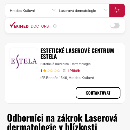
Hradec Králové
Laserová dermatologie
DOCTORS
ESTETICKÉ LASEROVÉ CENTRUM
ESTELA
Estetická medicína, Dermatologie
1
(1)
1 Příběh
·
tř.E.Beneše 1549, Hradec Králové
KONTAKTOVAT
Odborníci na zákrok Laserová
dermatologie v blízkosti