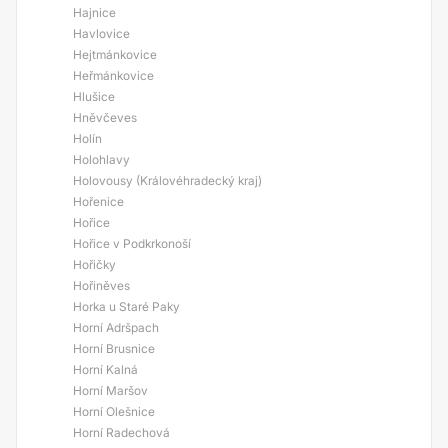
Hajnice
Havlovice
Hejtmánkovice
Heřmánkovice
Hlušice
Hněvčeves
Holín
Holohlavy
Holovousy (Královéhradecký kraj)
Hořenice
Hořice
Hořice v Podkrkonoší
Hořičky
Hořiněves
Horka u Staré Paky
Horní Adršpach
Horní Brusnice
Horní Kalná
Horní Maršov
Horní Olešnice
Horní Radechová