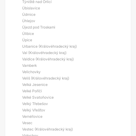
Týniště nad Orlicí
Úbislavice
Údrnice
Úhlejov
Újezd pod Troskami
Úlibice
Úpice
Urbanice (Královéhradecký kraj)
Val (Královéhradecký kraj)
Valdice (Královéhradecký kraj)
Vamberk
Velichovky
Veliš (Královéhradecký kraj)
Velká Jesenice
Velké Poříčí
Velké Svatoňovice
Velký Třebešov
Velký Vřešťov
Vernéřovice
Vesec
Vestec (Královéhradecký kraj)
Vidochov