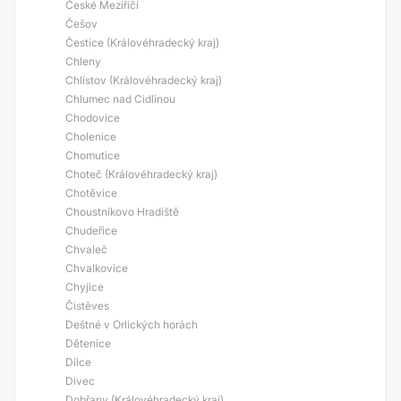
České Meziříčí
Češov
Čestice (Královéhradecký kraj)
Chleny
Chlístov (Královéhradecký kraj)
Chlumec nad Cidlinou
Chodovice
Cholenice
Chomutice
Choteč (Královéhradecký kraj)
Chotěvice
Choustníkovo Hradiště
Chudeřice
Chvaleč
Chvalkovice
Chyjice
Čistěves
Deštné v Orlických horách
Dětenice
Dílce
Divec
Dobřany (Královéhradecký kraj)