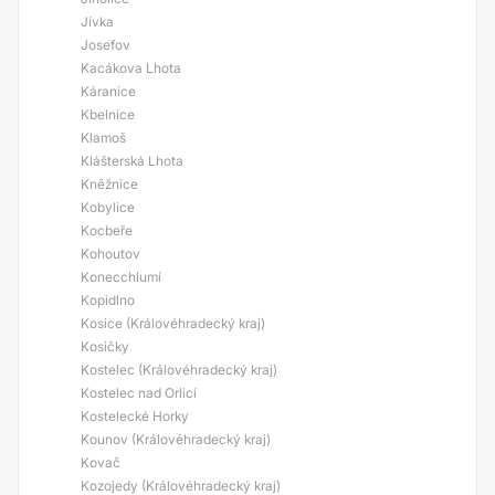
Jívka
Josefov
Kacákova Lhota
Káranice
Kbelnice
Klamoš
Klášterská Lhota
Kněžnice
Kobylice
Kocbeře
Kohoutov
Konecchlumí
Kopidlno
Kosice (Královéhradecký kraj)
Kosičky
Kostelec (Královéhradecký kraj)
Kostelec nad Orlicí
Kostelecké Horky
Kounov (Královéhradecký kraj)
Kovač
Kozojedy (Královéhradecký kraj)