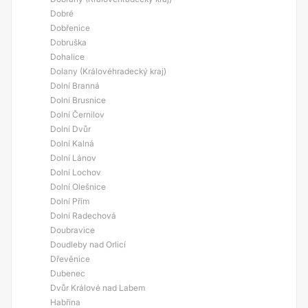
Dobré
Dobřenice
Dobruška
Dohalice
Dolany (Královéhradecký kraj)
Dolní Branná
Dolní Brusnice
Dolní Černilov
Dolní Dvůr
Dolní Kalná
Dolní Lánov
Dolní Lochov
Dolní Olešnice
Dolní Přím
Dolní Radechová
Doubravice
Doudleby nad Orlicí
Dřevěnice
Dubenec
Dvůr Králové nad Labem
Habřina