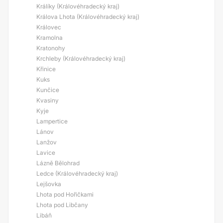
Králíky (Královéhradecký kraj)
Králova Lhota (Královéhradecký kraj)
Královec
Kramolna
Kratonohy
Krchleby (Královéhradecký kraj)
Křinice
Kuks
Kunčice
Kvasiny
Kyje
Lampertice
Lánov
Lanžov
Lavice
Lázně Bělohrad
Ledce (Královéhradecký kraj)
Lejšovka
Lhota pod Hořičkami
Lhota pod Libčany
Libáň