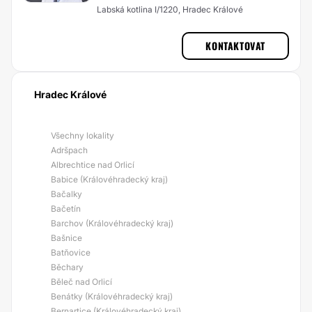
Labská kotlina I/1220, Hradec Králové
KONTAKTOVAT
Hradec Králové
Všechny lokality
Adršpach
Albrechtice nad Orlicí
Babice (Královéhradecký kraj)
Bačalky
Bačetín
Barchov (Královéhradecký kraj)
Bašnice
Batňovice
Běchary
Běleč nad Orlicí
Benátky (Královéhradecký kraj)
Bernartice (Královéhradecký kraj)