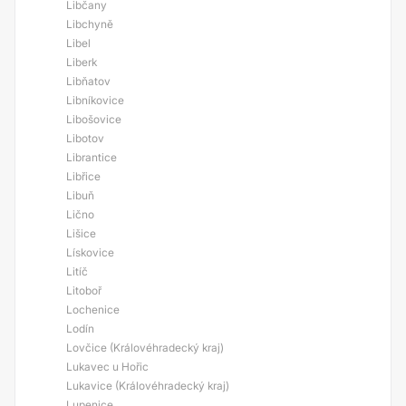
Libčany
Libchyně
Libel
Liberk
Libňatov
Libníkovice
Libošovice
Libotov
Librantice
Libřice
Libuň
Lično
Lišice
Lískovice
Litíč
Litoboř
Lochenice
Lodín
Lovčice (Královéhradecký kraj)
Lukavec u Hořic
Lukavice (Královéhradecký kraj)
Lupenice