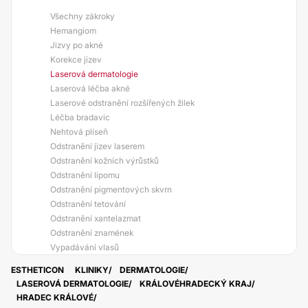
Všechny zákroky
Hemangiom
Jizvy po akné
Korekce jizev
Laserová dermatologie
Laserová léčba akné
Laserové odstranění rozšířených žilek
Léčba bradavic
Nehtová plíseň
Odstranění jizev laserem
Odstranění kožních výrůstků
Odstranění lipomu
Odstranění pigmentových skvrn
Odstranění tetování
Odstranění xantelazmat
Odstranění znamének
Vypadávání vlasů
ESTHETICON
KLINIKY
DERMATOLOGIE
LASEROVÁ DERMATOLOGIE
KRÁLOVÉHRADECKÝ KRAJ
HRADEC KRÁLOVÉ