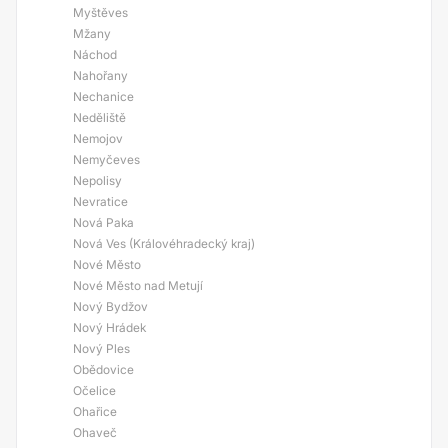
Myštěves
Mžany
Náchod
Nahořany
Nechanice
Neděliště
Nemojov
Nemyčeves
Nepolisy
Nevratice
Nová Paka
Nová Ves (Královéhradecký kraj)
Nové Město
Nové Město nad Metují
Nový Bydžov
Nový Hrádek
Nový Ples
Obědovice
Očelice
Ohařice
Ohaveč