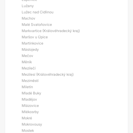
Lužany
Lužec nad Cidlinou
Machov
Malé Svatoňovice
Markvartice (Královéhradecký kraj)
Maršov u Úpice
Martínkovice
Máslojedy
Mečov
Měník
Mezilečí
Mezilesí (Královéhradecký kraj)
Meziměstí
Miletín
Mladé Buky
Mladějov
Mlázovice
Mlékosrby
Mokré
Mokrovousy
Mostek