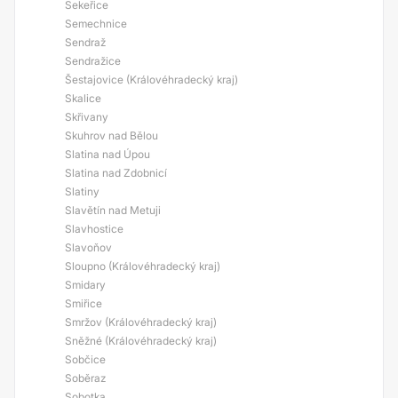
Sekeřice
Semechnice
Sendraž
Sendražice
Šestajovice (Královéhradecký kraj)
Skalice
Skřivany
Skuhrov nad Bělou
Slatina nad Úpou
Slatina nad Zdobnicí
Slatiny
Slavětín nad Metuji
Slavhostice
Slavoňov
Sloupno (Královéhradecký kraj)
Smidary
Smiřice
Smržov (Královéhradecký kraj)
Sněžné (Královéhradecký kraj)
Sobčice
Soběraz
Sobotka