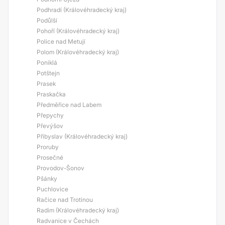
Podhradí (Královéhradecký kraj)
Podůlší
Pohoří (Královéhradecký kraj)
Police nad Metují
Polom (Královéhradecký kraj)
Poniklá
Potštejn
Prasek
Praskačka
Předměřice nad Labem
Přepychy
Převýšov
Přibyslav (Královéhradecký kraj)
Proruby
Prosečné
Provodov-Šonov
Pšánky
Puchlovice
Račice nad Trotinou
Radim (Královéhradecký kraj)
Radvanice v Čechách